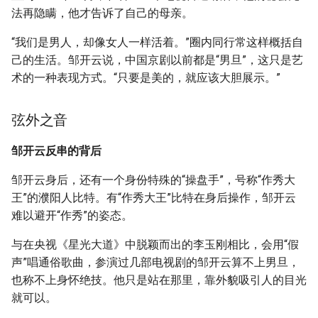
法再隐瞒，他才告诉了自己的母亲。
“我们是男人，却像女人一样活着。”圈内同行常这样概括自
己的生活。邹开云说，中国京剧以前都是“男旦”，这只是艺
术的一种表现方式。“只要是美的，就应该大胆展示。”
弦外之音
邹开云反串的背后
邹开云身后，还有一个身份特殊的“操盘手”，号称“作秀大
王”的濮阳人比特。有“作秀大王”比特在身后操作，邹开云
难以避开“作秀”的姿态。
与在央视《星光大道》中脱颖而出的李玉刚相比，会用“假
声”唱通俗歌曲，参演过几部电视剧的邹开云算不上男旦，
也称不上身怀绝技。他只是站在那里，靠外貌吸引人的目光
就可以。