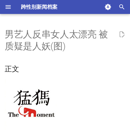
跨性别新闻档案
I
n
男艺人反串女人太漂亮 被
正文
i
质疑是人妖(图)
t
猛犸新闻
i
正文
弦外之音
a
邹开云反串的背后
l
i
反串之定义
z
反串之背景
i
n
反串之声音