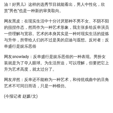
油！好男儿》这样的选秀节目就能看出，男人中性化，欣
赏“男色”也是一种新的审美取向。
网友黑皮：在现实生活中十分讨厌那种不男不女、不阴不阳
的扭捏作态，然而作为一种艺术形象，我主张多给反串演员
一些理解与宽容。艺术的本身其实是一种对现实生活的提炼
与升华，所带给人们的不过是美的启迪与遐想。反对者：反
串盛行是娱乐恶俗
网友snowlady：反串盛行是娱乐恶俗的一种表现。男扮女
装就是为了夺人眼球。为生活所迫，可以理解，但要把它上
升为艺术高度，就太过分了。
网友岸然：反串还不能称为一种艺术，和传统戏曲中的旦角
艺术不可同日而语，只是一种模仿。
(今报记者 赵媛/文)