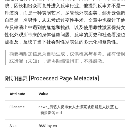
腆，因长相出众而意外进入反串行业。他提到反串并不是一
种装扮，而是一种表演艺术。尽管他外表柔美，邹开云强调
自己是一名男性，从未考虑过变性手术。文章中也探讨了他
在反串演出中遇到的尴尬和挑战，以及使用雌性激素保持女
性化外观所带来的身体健康问题。反串的历史和社会看法也
被提及，反映了当下社会对性别表达的多元化和复杂性。
摘要与附加信息为自动生成，仅供检索与参考。如有错误
或遗漏（未知），请协助编辑指正，不胜感激。
附加信息 [Processed Page Metadata]
Attribute
Value
Filename
news_男艺人反串女人太漂亮被质疑是人妖(图)_-
_新浪新闻.md
Size
8661 bytes