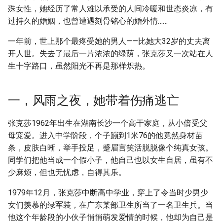
g
殊女性，她经历了常人难以承受的人间冷暖和世态炎凉，有
热门评论
过持久的婚姻，也曾遭遇刻骨铭心的婚外情……
s
摘要与附加信息
一年前，世上那个最疼受她的男人——比她大32岁的丈夫离
e
开人世。失去了最后一片浓浓的绿荫，张克莎又一次站在人
a
附加信息 [Processed Page
生十字路口，虽然阳光不再是那样炽热。
Metadata]
r
c
一，风雨之夜，她带着伤痛逃亡
h
张克莎1962年出生在湖南长沙一个高干家庭，从小倍受父
母宠爱。进入中学阶段，个子蹦到1米76的他竟然身材苗
条，皮肤白晰，举手投足，蹙眉言笑活脱脱像个纯真女孩。
同学们把他当成一个假小子，他自己也以女生自居，虽有不
少麻烦，但也无忧虑，自得其乐。
1979年12月，张克莎中断高中学业，穿上了令当时少男少
女们羡慕的绿军装，在广东某部卫生所当了一名卫生兵。当
他这个年龄段的小伙子悄悄萌发爱情的时候，他却为自己是