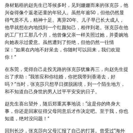
身材魁梧的赵先生已等候多时，见到姗姗而来的张克莎，他
兴奋得像个返老还童的年轻人。虽然年逾50，但他仍然显
得气质不凡，精神十足。离异20年、儿子早已长大成人，
他早就想在内地找到一个红颜知己，相伴到老。张克莎在他
的工厂打工那几个月，他曾像父亲一样关照过她，并委婉地
向她表示过爱意。虽然遭到了拒绝，但他仍然一往情
深：“如果在内地不好呆去，你随时可以回来，我们欢迎
你！”
在东莞，觉得自己走投无路的张克莎犹豫再三，向赵先生提
出了求助：“我答应和你结婚，你把我带到香港去，好
吗？”当时，张克莎只想早日摆脱困境，到一个陌生地方，
和不知道自己身世的男人过平平安安的日子。
赵先生喜出望外，随后郑重其事地说：“这是你的终身大
事，你还是回家征得父母同意后才作决定吧。至于我，你也
知道，绝对没问题！”
回到长沙，张克莎向父母汇报了自己的打算。曾受过“海外