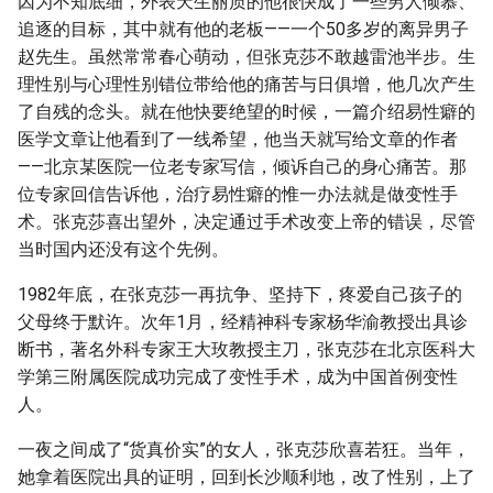
因为不知底细，外表天生丽质的他很快成了一些男人倾慕、
追逐的目标，其中就有他的老板——一个50多岁的离异男子
赵先生。虽然常常春心萌动，但张克莎不敢越雷池半步。生
理性别与心理性别错位带给他的痛苦与日俱增，他几次产生
了自残的念头。就在他快要绝望的时候，一篇介绍易性癖的
医学文章让他看到了一线希望，他当天就写给文章的作者
——北京某医院一位老专家写信，倾诉自己的身心痛苦。那
位专家回信告诉他，治疗易性癖的惟一办法就是做变性手
术。张克莎喜出望外，决定通过手术改变上帝的错误，尽管
当时国内还没有这个先例。
1982年底，在张克莎一再抗争、坚持下，疼爱自己孩子的
父母终于默许。次年1月，经精神科专家杨华渝教授出具诊
断书，著名外科专家王大玫教授主刀，张克莎在北京医科大
学第三附属医院成功完成了变性手术，成为中国首例变性
人。
一夜之间成了“货真价实”的女人，张克莎欣喜若狂。当年，
她拿着医院出具的证明，回到长沙顺利地，改了性别，上了