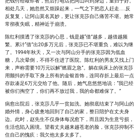
把钱付给敲诈者，然后打电话把阿山叫到身边，重归于好。
相处几天，她忽然又烦躁起来，一气之下把恋人赶走……反
反复复，让阿山莫名其妙，更让张克莎自己痛苦不堪。她常
常彻夜失眠，精神近于崩溃。
陈红利摸透了张克莎的心思，钱是越“借”越多，越借越频
繁。累计“借”出20多万元后，张克莎已不堪重负，难以为继
了。1994年秋天，又一次与阿山分手的张克莎因为低血
糖，几次晕倒，不得不住进了医院。陈红利的男友又找上门
来，声称需要10万元以解“燃眉之急”。躺在病床上的张克莎
用颤抖的手取下身上所有的金银首饰，连同存折上最后一点
存款凑足6万元交给了他。随后，她气息悠悠地说：“我已经
被你们掏空了，你们再不放过我，我的命都难保了。”
病愈出院后，张克莎几乎一贫如洗。她彻底结束了与阿山的
婚外情，身心疲惫地回到了自己的家，整日陪护在丈夫身
边。此时，赵先生不仅身体每况愈下，而且因为生意亏损，
生活也陷入困境。望着丈夫越来越苍老的脸，张克莎抑制不
住自己的愧疚：我欠他太多太多了。