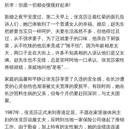
祈求：但愿一切都会慢慢好起来!
新婚之夜平安度过。第二天早上，张克莎泛着红晕的面孔告
诉人们，她已体验到了一个普通女人的幸福。婚后，赵先生
把娇妻当宝贝一样呵护。夫妻生活虽然不多，但他得过且
过，从不强求妻子。为了迁就妻子的口味，他亲自下厨饭
菜，从不吃辣的他后来竟成了“辣不怕”。因为年龄相差太
大，两口子走在大街上，许多不知真相的人误认他们是父女
俩。赵先生也不见怪，总是笑呵呵地一口承认。张克莎索性
将错就错，亲妮地叫他“老爸”……
家庭的温馨和平静让张克莎享受了久违的安全感，在长沙遭
受的心灵创伤也渐渐被丈夫宽厚的爱抚平。有段时间，她在
长沙照料生病的父亲，但每个月仍要赶回深圳，与丈夫团
聚。
1987年，张克莎正式来到香港定居。不愿在家里做休闲主
妇的张克莎说服丈夫，应聘到当地一家保险公司做起了推销
工作。由于勤奋，加上特有的女性魅力，她的业绩连连递