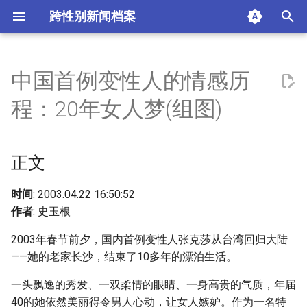
跨性别新闻档案
I
n
中国首例变性人的情感历
正文
i
程：20年女人梦(组图)
t
一，风雨之夜，她带着伤痛逃
亡
i
正文
a
二，最爱她的人为她撑起一片
绿荫
l
时间
: 2003.04.22 16:50:52
作者
: 史玉根
i
三，遭遇婚外情，她满身疲惫
2003年春节前夕，国内首例变性人张克莎从台湾回归大陆
回到自己的家
z
——她的老家长沙，结束了10多年的漂泊生活。
i
四，最爱她的男人走了，女人
一头飘逸的秀发、一双柔情的眼睛、一身高贵的气质，年届
n
梦还没完
40的她依然美丽得令男人心动，让女人嫉妒。作为一名特