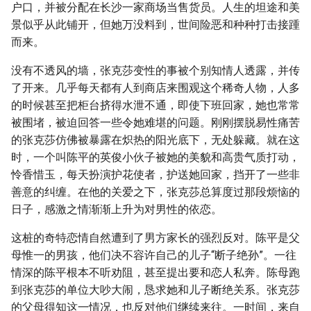
户口，并被分配在长沙一家商场当售货员。人生的坦途和美
景似乎从此铺开，但她万没料到，世间险恶和种种打击接踵
而来。
没有不透风的墙，张克莎变性的事被个别知情人透露，并传
了开来。几乎每天都有人到商店来围观这个稀奇人物，人多
的时候甚至把柜台挤得水泄不通，即使下班回家，她也常常
被围堵，被迫回答一些令她难堪的问题。刚刚摆脱易性痛苦
的张克莎仿佛被暴露在炽热的阳光底下，无处躲藏。就在这
时，一个叫陈平的英俊小伙子被她的美貌和高贵气质打动，
怜香惜玉，每天扮演护花使者，护送她回家，挡开了一些非
善意的纠缠。在他的关爱之下，张克莎总算度过那段烦恼的
日子，感激之情渐渐上升为对男性的依恋。
这桩的奇特恋情自然遭到了男方家长的强烈反对。陈平是父
母惟一的男孩，他们决不容许自己的儿子“断子绝孙”。一往
情深的陈平根本不听劝阻，甚至提出要和恋人私奔。陈母跑
到张克莎的单位大吵大闹，恳求她和儿子断绝关系。张克莎
的父母得知这一情况，也反对他们继续来往。一时间，来自