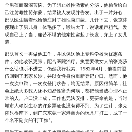
个男孩而深深苦恼。为了阻止雄性激素的分泌，他偷偷给自
己注射雌性荷尔蒙，结果被人发现并告发。出于一片好心，
部队医生瞒着他给他注射了雄性荷尔蒙。几针下去，张克莎
便现出了男儿身：体毛多了，喉结大了，说话粗声粗气。发
现自己上了当，痛苦不堪的他索性留起了长发，穿上了女儿
装。
部队首长一再做他工作，并以保送他上专科学校为优惠条
件，劝他改弦更张，配合医院治疗。执意要做女人的张克莎
什么话也听不进去，仍然我行我素。1982年4月，他提前退
伍回到了老家长沙，并以女性身份重新登记户口。然而，他
一次次申辩，一次次登门求告，均无结果。原因很简单，社
会上绝大多数人还不知易性癖为何病，都把他当成心理不正
常的人。户口没上成，工作也无法安排，更要命的是，当时
城市人赖以生存的许多票证也没有得不到。为了生计，张克
莎只得南下，到广东东莞一家港商办的玩具厂打工，成了一
个名不副实的“打工妹”。