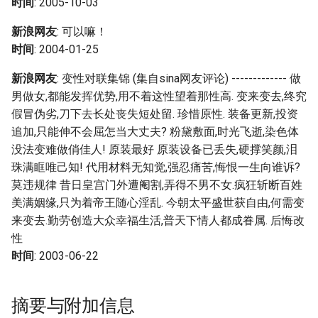
时间
: 2005-10-03
新浪网友
: 可以嘛！
时间
: 2004-01-25
新浪网友
: 变性对联集锦 (集自sina网友评论) ------------- 做
男做女,都能发挥优势,用不着这性望着那性高. 变来变去,终究
假冒伪劣,刀下去长处丧失短处留. 珍惜原性. 装备更新,投资
追加,只能伸不会屈怎当大丈夫? 粉黛敷面,时光飞逝,染色体
没法变难做俏佳人! 原装最好 原装设备已丢失,硬撑笑颜,泪
珠满眶唯己知! 代用材料无知觉,强忍痛苦,悔恨一生向谁诉?
莫违规律 昔日皇宫门外遭阉割,弄得不男不女.疯狂斩断百姓
美满姻缘,只为着帝王随心淫乱. 今朝太平盛世获自由,何需变
来变去.勤劳创造大众幸福生活,普天下情人都成眷属. 后悔改
性
时间
: 2003-06-22
摘要与附加信息