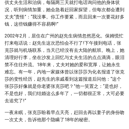
供丈夫生活和治病，每隔两三天就打电话询问他的身体状
况，听到病情加重，她会急着赶回家探望，但每次都会遭到
丈夫“责怪”：“我没事。你工作要紧，而且回来一次要花好多
钱，这些钱赚得不容易啊!”
2002年2月，居住在广州的赵先生病情忽然恶化。保姆慌忙
打来电话说：赵先生这次恐怕会不行了!下午接到电话，张
克莎就与机场联系，当天已经没有去大陆的航班。晚上，她
清理好行李，坐在沙发上回忆与丈夫生活的点点滴滴，眼泪
禁不住往外流。18年来，丈夫对她的爱和宽厚，让她永生
难忘。有一年，内地一家媒体曾以张莎莎为化名报道了张克
莎的变性经历，赵先生的亲戚看到这篇报道后问他：“这个
张莎莎好像就是你老婆张克莎吧？”他一笑置之：“是也好，
不是也好，我们结婚这么多年了，一切都很正常，大可必要
去追究了!”
一夜未眠，张克莎盼着早点天亮，赶回去再以妻子的身份吻
一次丈夫，告诉他那个隐瞒了18年的秘密。