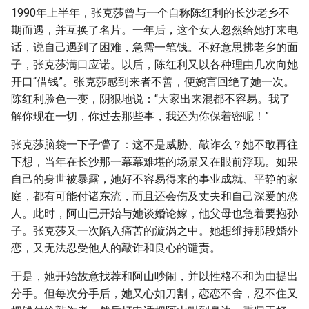
1990年上半年，张克莎曾与一个自称陈红利的长沙老乡不
期而遇，并互换了名片。一年后，这个女人忽然给她打来电
话，说自己遇到了困难，急需一笔钱。不好意思拂老乡的面
子，张克莎满口应诺。以后，陈红利又以各种理由几次向她
开口“借钱”。张克莎感到来者不善，便婉言回绝了她一次。
陈红利脸色一变，阴狠地说：“大家出来混都不容易。我了
解你现在一切，你过去那些事，我还为你保着密呢！”
张克莎脑袋一下子懵了：这不是威胁、敲诈么？她不敢再往
下想，当年在长沙那一幕幕难堪的场景又在眼前浮现。如果
自己的身世被暴露，她好不容易得来的事业成就、平静的家
庭，都有可能付诸东流，而且还会伤及丈夫和自己深爱的恋
人。此时，阿山已开始与她谈婚论嫁，他父母也急着要抱孙
子。张克莎又一次陷入痛苦的漩涡之中。她想维持那段婚外
恋，又无法忍受他人的敲诈和良心的谴责。
于是，她开始故意找荐和阿山吵闹，并以性格不和为由提出
分手。但每次分手后，她又心如刀割，恋恋不舍，忍不住又