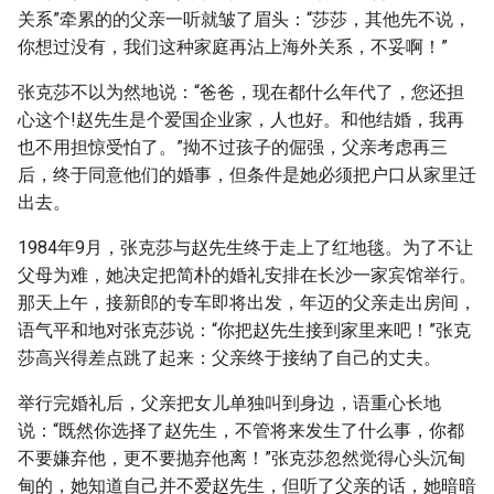
关系”牵累的的父亲一听就皱了眉头：“莎莎，其他先不说，
你想过没有，我们这种家庭再沾上海外关系，不妥啊！”
张克莎不以为然地说：“爸爸，现在都什么年代了，您还担
心这个!赵先生是个爱国企业家，人也好。和他结婚，我再
也不用担惊受怕了。”拗不过孩子的倔强，父亲考虑再三
后，终于同意他们的婚事，但条件是她必须把户口从家里迁
出去。
1984年9月，张克莎与赵先生终于走上了红地毯。为了不让
父母为难，她决定把简朴的婚礼安排在长沙一家宾馆举行。
那天上午，接新郎的专车即将出发，年迈的父亲走出房间，
语气平和地对张克莎说：“你把赵先生接到家里来吧！”张克
莎高兴得差点跳了起来：父亲终于接纳了自己的丈夫。
举行完婚礼后，父亲把女儿单独叫到身边，语重心长地
说：“既然你选择了赵先生，不管将来发生了什么事，你都
不要嫌弃他，更不要抛弃他离！”张克莎忽然觉得心头沉甸
甸的，她知道自己并不爱赵先生，但听了父亲的话，她暗暗