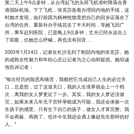
第二天上午9点多钟，从台湾起飞的头班飞机准时降落在香
港国际机场。下了飞机，张克莎急着办理回内地的手续，这
时她才发现，临行前因为精神恍惚竟把自己的回乡证落在了
台湾的住所。重新补办手续花去了半天时间，等她飞回广
州，乘车赶到医院，已是晚上9点多钟，丈夫已经永远合上
了双眼，任她怎么呼喊，再也没有回音……
2003年1月24日，记者在长沙见到了刚回内地的张克莎。她
的成熟女性魅力和年轻心态让记者为之心动和疑惑。她坦诚
地告诉记者：
“每次经历的险恶和痛苦，我都把它当成自己人生的必过关
口，总是想，过了这道关口，我的人生境界就会上一个档
次，离我的女人梦更近了一步。其实，我的女人梦还没做
完，如果未来几年无子宫怀孕能成为可能，我还会体验一次
生孩子的感受。只有生下自己的孩子，做女人才算完整。我
不会再躲、再跑了。也许今生我还会遇上像赵先生那样的好
人。”