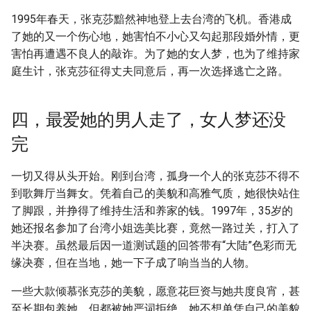
1995年春天，张克莎黯然神地登上去台湾的飞机。香港成
了她的又一个伤心地，她害怕不小心又勾起那段婚外情，更
害怕再遭遇不良人的敲诈。为了她的女人梦，也为了维持家
庭生计，张克莎征得丈夫同意后，再一次选择逃亡之路。
四，最爱她的男人走了，女人梦还没
完
一切又得从头开始。刚到台湾，孤身一个人的张克莎不得不
到歌舞厅当舞女。凭着自己的美貌和高雅气质，她很快站住
了脚跟，并挣得了维持生活和养家的钱。1997年，35岁的
她还报名参加了台湾小姐选美比赛，竟然一路过关，打入了
半决赛。虽然最后因一道测试题的回答带有“大陆”色彩而无
缘决赛，但在当地，她一下子成了响当当的人物。
一些大款倾慕张克莎的美貌，愿意花巨资与她共度良宵，甚
至长期包养她，但都被她严词拒绝。她不想单凭自己的美貌