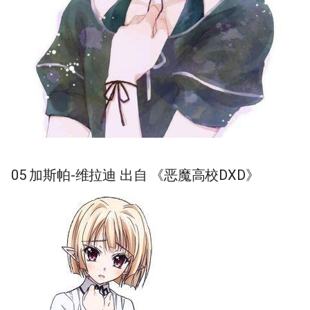
05 加斯帕-维拉迪 出自 《恶魔高校DXD》