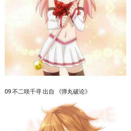
禁书目录》
00 木下秀吉 出自 《笨蛋-测
试-召唤兽》
摘要与附加信息
附加信息 [Processed Page
Metadata]
09 不二咲千寻 出自 《弹丸破论》