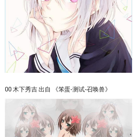
00 木下秀吉 出自 《笨蛋-测试-召唤兽》