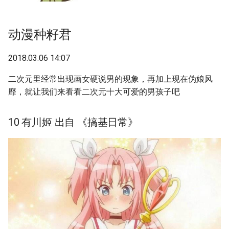
07 哈斯塔 出自 《潜行吧！
g
奈亚子》
s
动漫种籽君
06 漆原琉华 出自 《命运石
e
之门》
2018.03.06 14:07
a
05 加斯帕-维拉迪 出自 《恶
二次元里经常出现画女硬说男的现象，再加上现在伪娘风
r
魔高校DXD》
靡，就让我们来看看二次元十大可爱的男孩子吧
c
04 桐子 出自 《幽灵子弹
h
10 有川姬 出自 《搞基日常》
GGO》
03 五河士织 出自 《约会大
作战》
02 世羽 出自えるぼ笔下的
Last Eden中的角色
01 铃科百合子 出自 《魔法