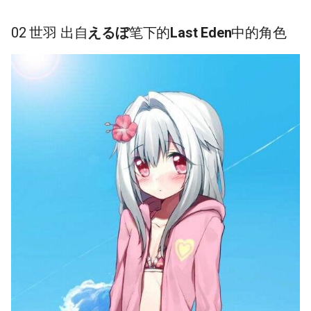
02 世羽 出自
えるぼ
笔下的
Last Eden
中的角色