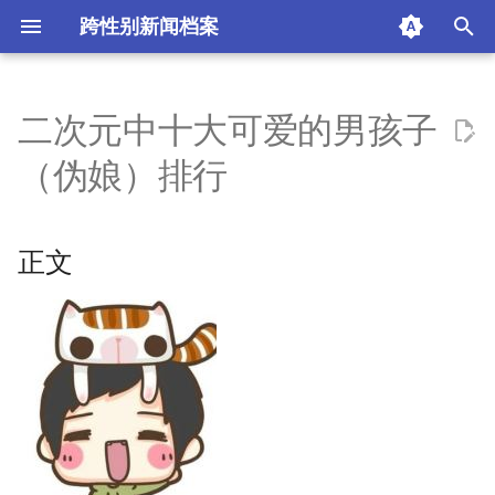
跨性别新闻档案
I
n
二次元中十大可爱的男孩子
正文
i
（伪娘）排行
t
动漫种籽君
i
正文
10 有川姬 出自 《搞基日
a
常》
l
09 不二咲千寻 出自 《弹丸
i
破论》
z
08 户冢彩加 出自 《我的青
i
春恋爱物语果然有问题》
n