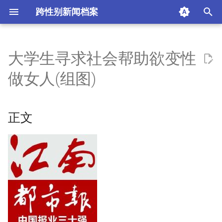
跨性别新闻档案
I
n
大学生寻求社会帮助欲变性
正文
i
做女人(组图)
t
江南都市报
i
正文
男子从小渴望做女人
a
交男友屡屡受挫折
l
i
班长：他曾获奖学金
z
日记记录心路历程
i
n
热门评论