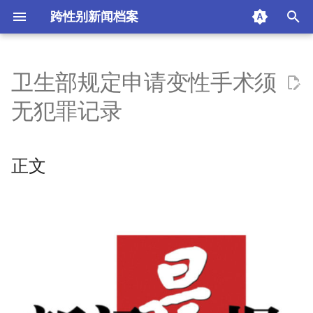
跨性别新闻档案
I
n
卫生部规定申请变性手术须
正文
i
无犯罪记录
t
新闻晨报
i
正文
摘要与附加信息
a
附加信息 [Processed Page
l
Metadata]
i
z
i
n