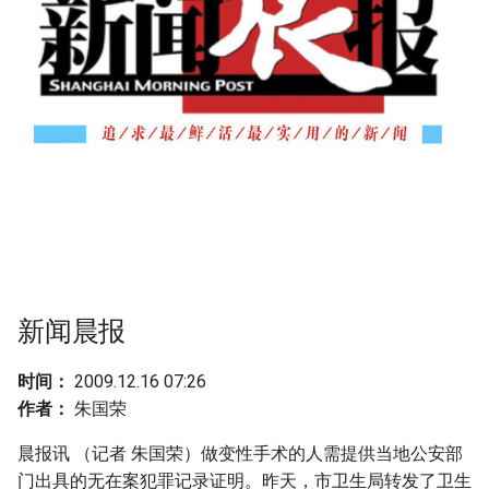
g
s
e
a
r
c
h
新闻晨报
时间：
2009.12.16 07:26
作者：
朱国荣
晨报讯 （记者 朱国荣）做变性手术的人需提供当地公安部
门出具的无在案犯罪记录证明。昨天，市卫生局转发了卫生