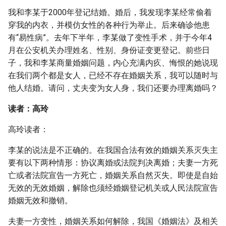
g
我和李某于2000年登记结婚。婚后，我发现李某经常偷着
穿我的内衣，并模仿女性的各种行为举止。后来确诊他患
s
有“易性病”。去年下半年，李某做了变性手术，并于今年4
e
月在公安机关办理姓名、性别、身份证变更登记。前些日
a
子，我和李某商量婚姻问题，内心充满内疚、悔恨的她说现
在我们两个都是女人，已经不存在婚姻关系，我可以随时与
r
他人结婚。请问，丈夫变为女人身，我们还要办理离婚吗？
c
读者：高玲
h
高玲读者：
李某的说法是不正确的。在我国合法有效的婚姻关系灭失主
要有以下两种情形：协议离婚或法院判决离婚；夫妻一方死
亡或者法院宣告一方死亡，婚姻关系自然灭失。即使是自始
无效的无效婚姻，解除也须经婚姻登记机关或人民法院宣告
婚姻无效和撤销。
夫妻一方变性，婚姻关系如何解除，我国《婚姻法》及相关