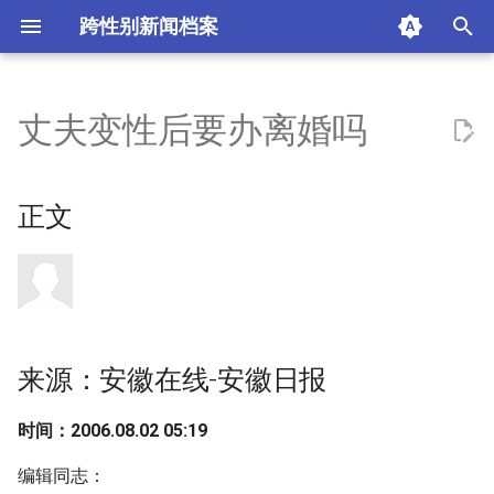
跨性别新闻档案
I
n
丈夫变性后要办离婚吗
正文
i
t
来源：安徽在线-安徽日报
正文
i
摘要与附加信息
a
附加信息 [Processed Page
l
Metadata]
i
来源：安徽在线-安徽日报
z
时间：2006.08.02 05:19
i
n
编辑同志：