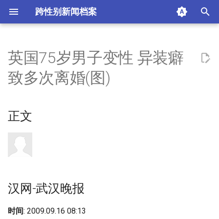
跨性别新闻档案
I
n
英国75岁男子变性 异装癖
正文
i
致多次离婚(图)
t
汉网-武汉晚报
i
正文
责任编辑
a
热门评论点击查看更多
l
i
评论
z
摘要与附加信息
汉网-武汉晚报
i
n
附加信息 [Processed Page
时间
: 2009.09.16 08:13