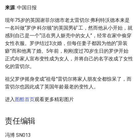
Metadata]
g
来源
: 中国日报
s
现年75岁的英国谢菲尔德市老太雷切尔·弗利特沃德本来是
e
一名叫做“罗伊·科尔顿”的英国男矿工，然而他从小开始，就
感到自己是一个“活在男人躯壳中的女人”，经常在家中偷穿
a
女性衣服。罗伊结过3次婚，但每任妻子都因为他的“异装
r
癖”而和他离了婚。5年前，刚刚度过70岁生日的罗伊开始
正式向家人宣布变性成为女人，并将自己的名字改成了女性
c
化的雷切尔。
h
祖父罗伊摇身变成“祖母”雷切尔将家人朋友全都惊呆了，而
雷切尔也因此成了英国年龄最老的变性人。
进入
图酷首页
观看更多精彩图片
责任编辑
冯博 SN013