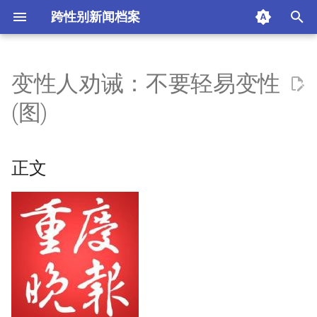
跨性别新闻档案
I
n
变性人劝诫：不要轻易变性
正文
i
(图)
t
来源
i
正文
采访信息
a
身心错位
l
i
求爱者众
z
采访后记
i
n
摘要与附加信息