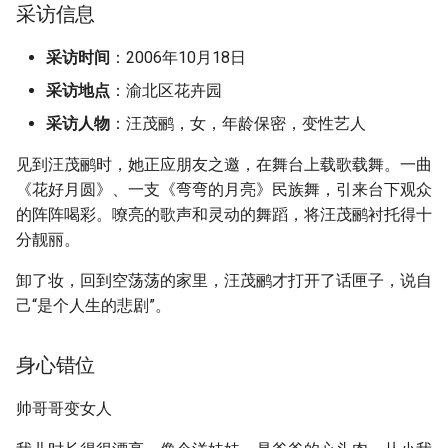
采访信息
采访时间
：2006年10月18日
采访地点
：渝北区花卉园
采访人物
：汪茂鹂，女，年龄保密，变性艺人
见到汪茂鹂时，她正应朋友之邀，在舞台上载歌载舞。一曲
《花好月圆》、一支《弯弯的月亮》民族舞，引来台下观众
的阵阵喝彩。嘹亮的歌声和灵动的舞蹈，将汪茂鹂衬托得十
分靓丽。
卸了妆，回到空荡荡的家里，汪茂鹂才打开了话匣子，说自
己“是个人生的悲剧”。
身心错位
帅哥哥变女人