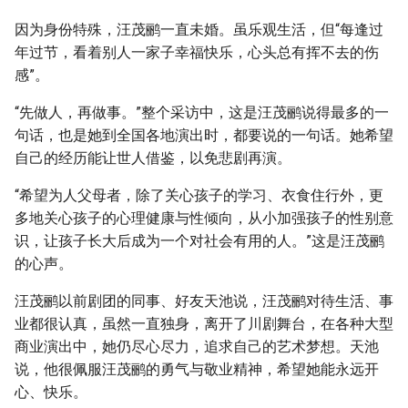
因为身份特殊，汪茂鹂一直未婚。虽乐观生活，但“每逢过
年过节，看着别人一家子幸福快乐，心头总有挥不去的伤
感”。
“先做人，再做事。”整个采访中，这是汪茂鹂说得最多的一
句话，也是她到全国各地演出时，都要说的一句话。她希望
自己的经历能让世人借鉴，以免悲剧再演。
“希望为人父母者，除了关心孩子的学习、衣食住行外，更
多地关心孩子的心理健康与性倾向，从小加强孩子的性别意
识，让孩子长大后成为一个对社会有用的人。”这是汪茂鹂
的心声。
汪茂鹂以前剧团的同事、好友天池说，汪茂鹂对待生活、事
业都很认真，虽然一直独身，离开了川剧舞台，在各种大型
商业演出中，她仍尽心尽力，追求自己的艺术梦想。天池
说，他很佩服汪茂鹂的勇气与敬业精神，希望她能永远开
心、快乐。