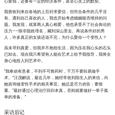
心爱我，还要有一定的经济条件，甚至心灵上的默契。
我曾收到来自各地的上百封求爱信，但符合条件的几乎没
有。遇到自己喜欢的人，我也开始考虑婚姻能否维持的问
题。我发现，就算两人真心相爱，他也承受不了社会舆论的
压力——除非隐姓埋名，藏到深山里去。再说条件好的男
人，许多真正的女孩还追不完，为什么娶你一个变性人？
虽未寻到真爱，但我并不抱怨生活，因为压在我心头的石头
已卸去。现在我只希望有人能在艺术上给予我指导，我将全
身心地投入到艺术中。
“我奉劝有意者，不到不可救药时，千万不要轻易做手
术。”汪茂鹂说，最近几年，她经常收到陌生人的来信，向
她咨询做变性手术的相关事宜。她总是尽力劝告：要慎
重。“最好通过心理治疗回归本真，否则就要做好一辈子孤
单的准备。”
采访后记