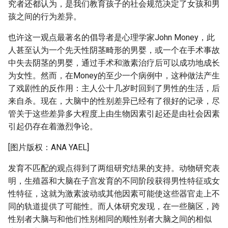
究者还都认为，是我们教育孩子的社会规范决定了女孩和男
孩之间的行为差异。
也许这一观点最著名的倡导者是心理学家John Money，此
人甚至认为一个先天性阴茎畸形的男婴，或一个在手术事故
中失去阴茎的男婴，通过手术和激素治疗后可以成功地成长
为女性。然而，在Money的至少一个病例中，这种做法产生
了戏剧性的反作用：主人公十几岁时回到了男性的生活，后
来自杀。现在，大脑中的性别差异已经有了很好的记录，尽
管关于这些差异多大程度上由生物因素引起还是由社会因素
引起仍存在着激烈争论。
[图片版权：ANA YAEL]
发育不匹配的观点得到了两组研究结果的支持。动物研究表
明，生殖器和大脑在子宫发育的不同阶段获得男性特征或女
性特征，这就为激素波动或其他因素可能使这些器官走上不
同的轨道提供了可能性。而人体研究发现，在一些脑区，跨
性别者大脑与和他们性别相同的顺性别者大脑之间的相似