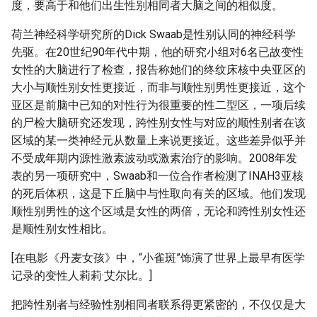
度，要高于和他们出生性别相同者大脑之间的相似度。
荷兰神经科学研究所的Dick Swaab是性别认同的神经科学
先驱。在20世纪90年代中期，他的研究小组对6名已故变性
女性的大脑进行了检查，报告称她们的终纹床核中央亚区的
大小与顺性别女性更接近，而非与顺性别男性更接近，这个
亚区是前脑中已知的对性行为很重要的性二型区，一项后续
的尸检大脑研究还发现，跨性别女性与对应的顺性别者在该
区域的某一类神经元从数量上来说更接近。这些差异似乎并
不受成年期内源性激素波动或激素治疗的影响。2008年发
表的另一项研究中，Swaab和一位合作者检测了INAH3亚核
的死后体积，这是下丘脑中与性取向有关的区域。他们发现
顺性别男性的这个区域是女性的两倍，无论和跨性别女性还
是顺性别女性相比。
[在电影《丹麦女孩》中，“小雀斑”饰演了世界上最早有医学
记录的变性人莉莉·艾尔比。]
把跨性别者与经验性别相同者联系得更紧密的，不仅仅是大