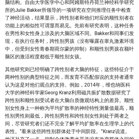
脑结构。自由大学医学中心和阿姆斯特丹荷兰神经科学研究
所的Julie Bakker所领导的一项研究在空间推理任务中检查
了神经活动，结果显示，跨性别者和他们对应的顺性别者在
功能上的相似性可谓显而易见。先前有研究表明，这种任务
在男性和女性身上涉及的大脑区域不同。Bakker和同事们发
现，在执行任务时，跨性别男孩（没有曝露在睾丸激素环境
中，但受到女性青春期荷尔蒙的抑制）和顺性别男孩在额叶
脑区的激活程度都低于顺性别女孩。
其他研究则已经明确了跨性别者大脑的特征，这些特征介于
两种性别的典型特征之间，而发育不匹配假说的支持者通常
认为这是对他们观点的支持。例如，2014年，维也纳医科
大学的神经科学家Georg Kranz利用磁共振扩散数据研究了
跨性别和顺性别受试者在大脑白质微观结构上的差异。顺性
别女性身上一种称为平均扩散率的神经特性测量值最高，顺
性别男性则最低，跨性别男性和跨性别女性则处于两者之
间，尽管研究者们还不完全了解平均扩散率在生理学上的代
表性。“看来这些跨性别群体处于中间阶段。”Kranz说道。