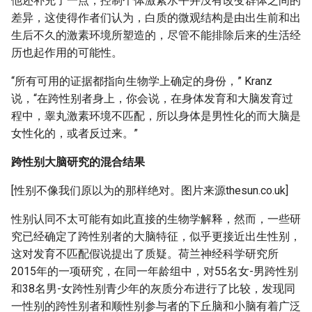
他还补充了一点，控制个体激素水平并没有改变群体之间的
差异，这使得作者们认为，白质的微观结构是由出生前和出
生后不久的激素环境所塑造的，尽管不能排除后来的生活经
历也起作用的可能性。
“所有可用的证据都指向生物学上确定的身份，” Kranz
说，“在跨性别者身上，你会说，在身体发育和大脑发育过
程中，睾丸激素环境不匹配，所以身体是男性化的而大脑是
女性化的，或者反过来。”
跨性别大脑研究的混合结果
[性别不像我们原以为的那样绝对。图片来源thesun.co.uk]
性别认同不太可能有如此直接的生物学解释，然而，一些研
究已经确定了跨性别者的大脑特征，似乎更接近出生性别，
这对发育不匹配假说提出了质疑。荷兰神经科学研究所
2015年的一项研究，在同一年龄组中，对55名女-男跨性别
和38名男-女跨性别青少年的灰质分布进行了比较，发现同
一性别的跨性别者和顺性别参与者的下丘脑和小脑有着广泛