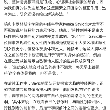
说，整体情况很可能是“生物、心理和社会因素的结合，因
为我们真的认为这是所有这些因素之间复杂的相互作用，迄
今为止，研究还没有给出解决办法。”
瑞典卡罗林斯卡学院的神经科学家Ivanka Savic也对发育不
匹配假说的解释能力表示怀疑。她说：“跨性别并不是由大
脑性别和身体性别之间的差异造成的。”2011年，Savic和一
位同事发现跨性别女性的丘脑和壳核这两个大脑区域比顺性
别女性更小，但整体灰质体积更大。她指出，这些大脑区域
在之前的研究中被证明是用于“调节对身体的感知”。例如，
在那些受试被展示自己和他人照片的磁共振成像研究
中，“焦虑的人就会对自己的身体不满意，每天早上都觉
得‘这个身体是我的，但不是我’。”
在后续工作中，Savic的团队开始探索大脑的神经网络，正
如功能磁共振成像所揭示的那样，他们发现“在跨性别者
中，调节自我的网络和调节自己身体的网络之间的连接更
弱。”具体来说，在观看自己的影像时，与顺性别者相比，
跨性别者的前扣带、后扣带和楔前叶之间的连接性更少。但