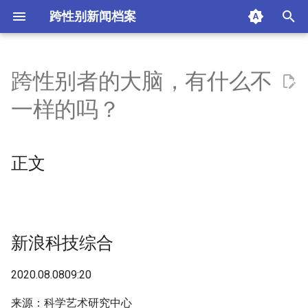
跨性别新闻档案
I
n
跨性别者的大脑，有什么不
正文
i
一样的吗？
t
新浪科技综合
i
正文
热门评论点击查看更多
a
摘要与附加信息
l
i
附加信息 [Processed Page
新浪科技综合
z
Metadata]
i
2020.08.0809:20
n
来源：科学艺术研究中心