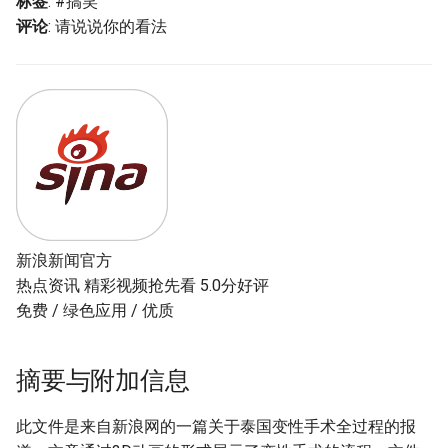
标签
: #搞笑
g
评论
: 请说说你的看法
s
e
a
r
c
h
新浪新闻官方
热点资讯 精彩视频抢先看 5.0分好评
免费 / 绿色应用 / 优质
摘要与附加信息
此文件是来自新浪网的一篇关于泰国变性手术全过程的报