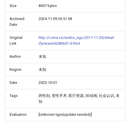
Size
8457 bytes
Archived
2024-11-09 05:51:38
Date
Original
http://v.sina.cn/weibo_ugc/2017-11-20/detail-
Link
ifynwxum6286641.d.html
Author
未知
Region
未知
Date
2023-10-01
Tags
跨性别, 变性手术, 医疗资源, 3D动画, 社会认识, 未
知
Evaluation
[Unknown type(update needed)]