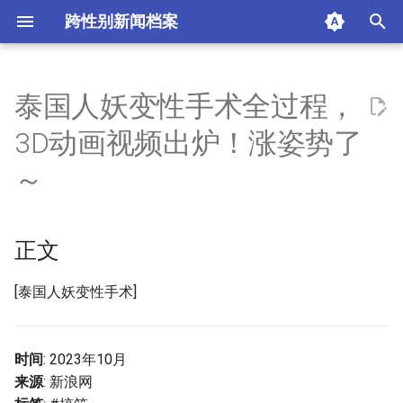
跨性别新闻档案
I
n
泰国人妖变性手术全过程，
正文
i
3D动画视频出炉！涨姿势了
t
摘要与附加信息
～
i
附加信息 [Processed Page
a
Metadata]
正文
l
i
[泰国人妖变性手术]
z
i
时间
: 2023年10月
来源
: 新浪网
n