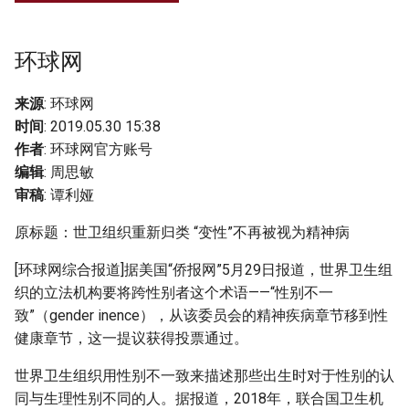
g
s
环球网
e
来源
: 环球网
a
时间
: 2019.05.30 15:38
r
作者
: 环球网官方账号
编辑
: 周思敏
c
审稿
: 谭利娅
h
原标题：世卫组织重新归类 “变性”不再被视为精神病
[环球网综合报道]据美国“侨报网”5月29日报道，世界卫生组
织的立法机构要将跨性别者这个术语——“性别不一
致”（gender inence），从该委员会的精神疾病章节移到性
健康章节，这一提议获得投票通过。
世界卫生组织用性别不一致来描述那些出生时对于性别的认
同与生理性别不同的人。据报道，2018年，联合国卫生机