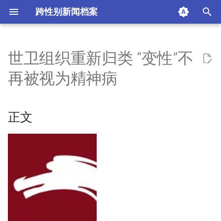
跨性别新闻档案
I
n
世卫组织重新归类 “变性”不
正文
i
再被视为精神病
t
环球网
i
正文
摘要与附加信息
a
附加信息 [Processed Page
l
Metadata]
i
z
i
n