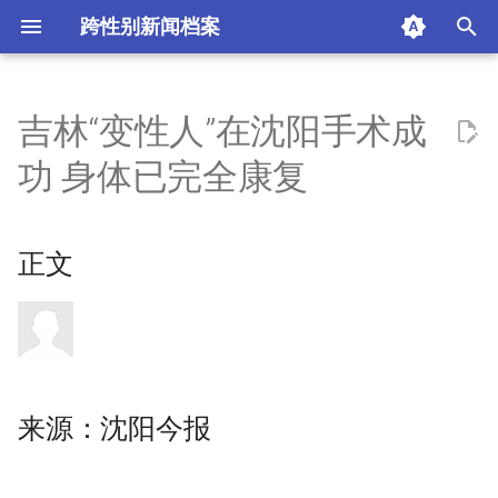
跨性别新闻档案
I
n
吉林“变性人”在沈阳手术成
正文
i
功 身体已完全康复
t
来源：沈阳今报
i
正文
时间：2003.12.07 11:44
a
热门评论
l
i
快来新闻客户端参与评论获金
z
币兑礼品吧！
来源：沈阳今报
i
评论内容：
n