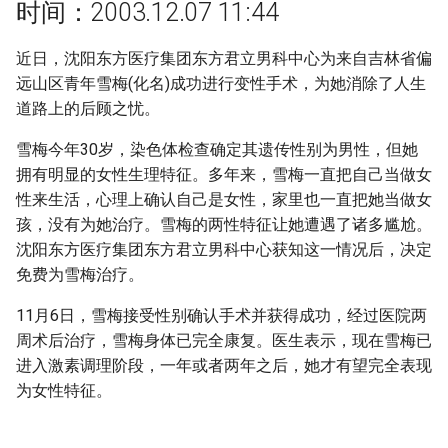
摘要与附加信息
时间：2003.12.07 11:44
g
s
附加信息 [Processed Page
近日，沈阳东方医疗集团东方君立男科中心为来自吉林省偏
Metadata]
远山区青年雪梅(化名)成功进行变性手术，为她消除了人生
e
道路上的后顾之忧。
a
雪梅今年30岁，染色体检查确定其遗传性别为男性，但她
r
拥有明显的女性生理特征。多年来，雪梅一直把自己当做女
c
性来生活，心理上确认自己是女性，家里也一直把她当做女
孩，没有为她治疗。雪梅的两性特征让她遭遇了诸多尴尬。
h
沈阳东方医疗集团东方君立男科中心获知这一情况后，决定
免费为雪梅治疗。
11月6日，雪梅接受性别确认手术并获得成功，经过医院两
周术后治疗，雪梅身体已完全康复。医生表示，现在雪梅已
进入激素调理阶段，一年或者两年之后，她才有望完全表现
为女性特征。