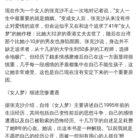
现在作为一个女人的张克沙不止一次地对记者说，“女人一
生中最重要的就是婚姻。”变成女人后，张克沙从来没有停
止对爱情的追求，但命运似乎又在和这个追求了41年“女人
梦”的她作梗：比她大32岁的香港丈夫去世了，随后在台湾
那个比她小10岁的男友也身陷囹圄。张克沙说，身边并不
缺乏追求者，从十几岁的大学生到50多岁的工程师，选择
余地极广。但经历了颇多情感磨难后自己在这一方面显得很
慎重，几乎每一段感情的矛盾都集中在自己不能生孩子，这
让她非常难受。这也是自己现在没有安定下来的一个重要原
因。
《女人梦》细述悲惨遭遇
据张克沙介绍，自传《女人梦》主要讲述自己1995年前的
生活经历，其间包括自己变性前后的思想斗争，自己的感情
遭遇以及自己被勒索的恐怖经历。十几万字的自述足足耗费
了她8年的心血。她说，出这本书是一种解脱。“以前我就是
不愿把自己的经历公开，而被一些别有用心的人抓住‘辫