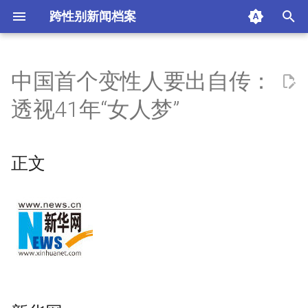
跨性别新闻档案
I
n
中国首个变性人要出自传：
正文
i
透视41年“女人梦”
t
新华网
i
正文
摘要与附加信息
a
附加信息 [Processed Page
l
Metadata]
i
z
i
n