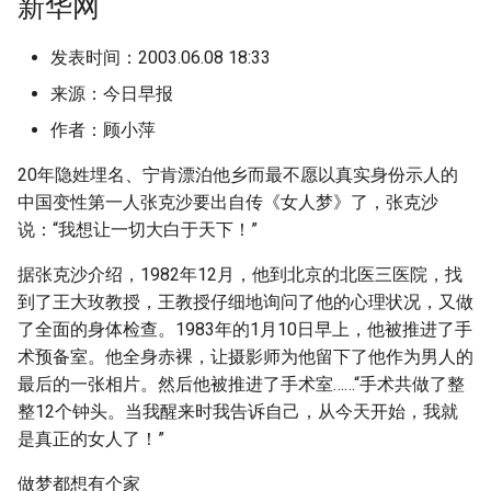
新华网
g
s
发表时间：2003.06.08 18:33
来源：今日早报
e
作者：顾小萍
a
r
20年隐姓埋名、宁肯漂泊他乡而最不愿以真实身份示人的
中国变性第一人张克沙要出自传《女人梦》了，张克沙
c
说：“我想让一切大白于天下！”
h
据张克沙介绍，1982年12月，他到北京的北医三医院，找
到了王大玫教授，王教授仔细地询问了他的心理状况，又做
了全面的身体检查。1983年的1月10日早上，他被推进了手
术预备室。他全身赤裸，让摄影师为他留下了他作为男人的
最后的一张相片。然后他被推进了手术室……“手术共做了整
整12个钟头。当我醒来时我告诉自己，从今天开始，我就
是真正的女人了！”
做梦都想有个家