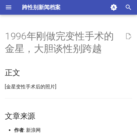
跨性别新闻档案
I
n
1996年刚做完变性手术的
正文
i
金星，大胆谈性别跨越
t
文章来源
i
正文
摘要与附加信息
a
附加信息 [Processed Page
l
[金星变性手术后的照片]
Metadata]
i
z
文章来源
i
作者
: 新浪网
n