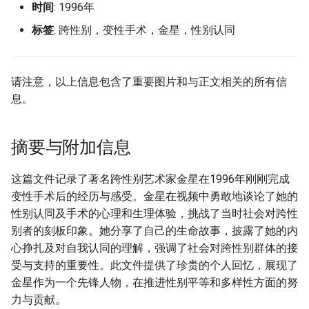
时间
: 1996年
g
标签
: 跨性别，变性手术，金星，性别认同
s
e
请注意，以上信息包含了重要图片和与正文相关的所有信
a
息。
r
c
摘要与附加信息
h
这篇文件记录了著名跨性别艺术家金星在1996年刚刚完成
变性手术后的经历与感受。金星在视频中勇敢地谈论了她的
性别认同及手术的心理和生理体验，挑战了当时社会对跨性
别者的刻板印象。她分享了自己的生命故事，披露了她的内
心挣扎及对自我认同的理解，强调了社会对跨性别群体的接
受与支持的重要性。此文件提供了珍贵的个人回忆，展现了
金星作为一个先锋人物，在推进性别平等和多样性方面的努
力与贡献。