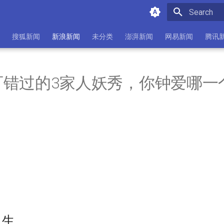
Initializing 
搜狐新闻
新浪新闻
未分类
澎湃新闻
网易新闻
腾讯
可错过的3家人妖秀，你钟爱哪一
人生