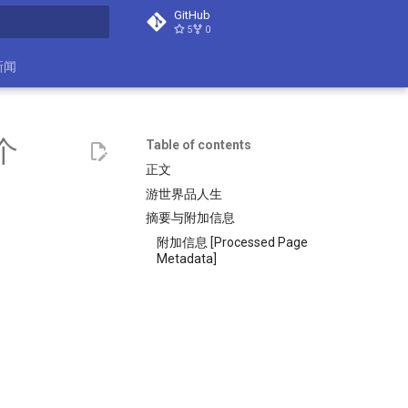
GitHub
5
0
search
新闻
个
Table of contents
正文
游世界品人生
摘要与附加信息
附加信息 [Processed Page
Metadata]