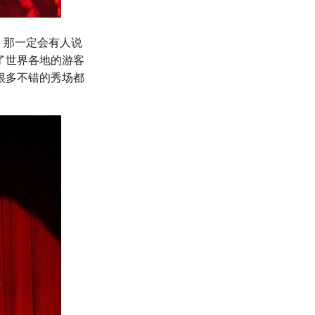
，那一定会有人说
了世界各地的游客
很多不错的秀场都