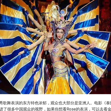
秀歌舞表演的东方特色浓郁，观众也大部分是亚洲人。电影《泰
走进了很多中国观众的视野，如果你想看Rose的表演，可以去看