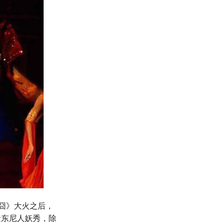
囧》大火之后，
金东尼人妖秀，除