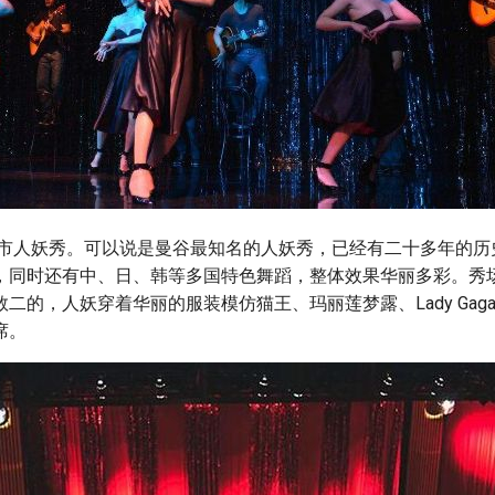
市人妖秀。可以说是曼谷最知名的人妖秀，已经有二十多年的历
，同时还有中、日、韩等多国特色舞蹈，整体效果华丽多彩。秀
二的，人妖穿着华丽的服装模仿猫王、玛丽莲梦露、Lady Gag
席。