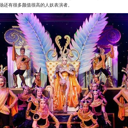
秀场还有很多颜值很高的人妖表演者。