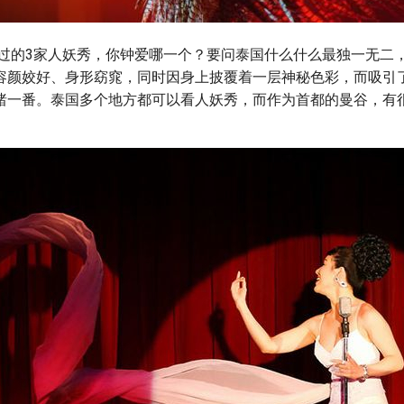
过的3家人妖秀，你钟爱哪一个？要问泰国什么什么最独一无二
容颜姣好、身形窈窕，同时因身上披覆着一层神秘色彩，而吸引
睹一番。泰国多个地方都可以看人妖秀，而作为首都的曼谷，有