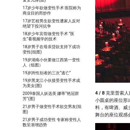
复女儿身(图)
17岁少年欲做变性手术 医院称为
商业目的而炒作
17岁艺校男生欲变性遭家人反对
绝望下投河抗争
18岁少年宾馆做变性手术 “医
生”看视频学的技术
18岁男子在母亲贷款支持下成功
变性(组图)
19岁湖南小伙要做江西第一变性
人（组图）
19岁跨性别者的三次“逃亡”
19岁黑龙江小伙接受变性手术成
为美女(图)
4 / 8
克里普索人
2009泰国人妖选美 娜蒂“艳冠群
芳”(图)
小圆桌的座位形
21岁男子做变性手术欲交男友(组
料，有啤酒、威
图)
舞台的座位观感
21岁男子成功变性 专家称变性人
数呈渐增趋势