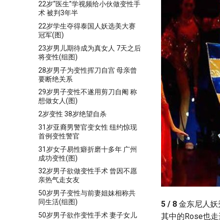
22岁“医生”学视频给小伙做变性手
术 被判3年半
22岁学生夺得泰国人妖选美大赛
冠军(图)
23岁男儿期待成为真女人 7天之后
将变性(组图)
28岁男子为变性挥刀自宫 母亲曾
要断绝关系
29岁男子变性不遂用剪刀自阉 称
想做女人(图)
2岁变性 38岁绝望自杀
31岁亚裔男警官变女性 纽约惊现
首例变性警官
31岁女子易性癖折磨十多年 广州
成功变性(图)
32岁男子欲做变性手术 曾因不愿
亲热气走女友
50岁男子变性与前妻姐妹相称共
同生活(组图)
5 / 8
金东尼人妖
50岁男子欲作变性手术 妻子女儿
其中的Rose也