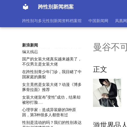
后一位的性别是“秀吉”
跨性别新闻档案
转生成蜘蛛：卡迪雅灵魂被慢慢雌
化！性转成女人，嫁给谁都想好了
跨性别与多元性别新闻资料档案馆
中国新闻网
凤凰网
双兔傍地走,安能辨我是雄雌?十大
伪娘动漫推荐!
双兔傍地走 安能辨我是雄雌？盘
点十位二次元伪娘
曼谷不
新浪新闻
因易性癖被侵犯，这部真实事件改
编太残忍
国产的女装大佬真实越来越美了，
不仅男主是女装大佬
正文
在跨性别青少年门诊，我目睹了中
国家庭的撕裂
女主竟然是女装大佬？动漫《博多
豚骨拉面》推荐
女装大佬宣布“变性”成功，结果却
被秒打脸……
心理学家：造成异装癖的3种原
因，第3种很多人都曾有过
性别是流动的吗？我们的性别表达
游世界品