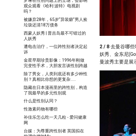
罗琳在性别问题上的立场，会影响
观众观看《哈利·波特》电视剧
吗？
被嫌弃28年，65岁“异装癖”男人捡
垃圾还清18万债务
西蒙人妖秀 | 普吉岛最不可错过的
人妖秀
2 / 8
去曼谷哪些地
遭电击治疗，一位跨性别者决定起
诉
妖秀、金东尼(Go
金星早期珍贵影像：1996年刚做
曼波秀主要是展
完变性手术，大胆发言谈性别跨越
除了男女，人类到底还有多少种性
别？真相比你想的更复杂……
隐藏在日本漫画里的跨性别，构造
了我最早的多元性别观
什么是性别认同？
性激素药物有哪些
补佳乐怎么吃一天几粒 - 爱问健康
网
台媒：为尊重跨性别者 英国拟在