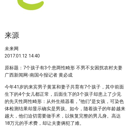
g
附加信息 [Processed Page
s
Metadata]
e
来源
a
r
未来网
2017.01.12 14:40
c
h
原标题：7个孩子有3个患两性畸形 不男不女困扰农村夫妻
广西新闻网-南国今报记者 黄必成
今年41岁的来宾男子黄某和妻子共育有7个孩子，其中前面
生下的4个女儿都正常，后面生下的3个孩子却患上了少见
的先天性两性畸形：从外生殖器看，“他们”是女孩，可染色
体检测结果却显示确实是男孩。如今，随着孩子的年龄越来
越大，他们迫切需要做手术，以恢复完整的男儿身。高达
18万元的手术费，却让夫妻俩犯了难。