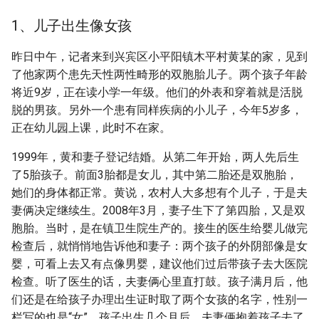
1、儿子出生像女孩
昨日中午，记者来到兴宾区小平阳镇木平村黄某的家，见到
了他家两个患先天性两性畸形的双胞胎儿子。两个孩子年龄
将近9岁，正在读小学一年级。他们的外表和穿着就是活脱
脱的男孩。另外一个患有同样疾病的小儿子，今年5岁多，
正在幼儿园上课，此时不在家。
1999年，黄和妻子登记结婚。从第二年开始，两人先后生
了5胎孩子。前面3胎都是女儿，其中第二胎还是双胞胎，
她们的身体都正常。黄说，农村人大多想有个儿子，于是夫
妻俩决定继续生。2008年3月，妻子生下了第四胎，又是双
胞胎。当时，是在镇卫生院生产的。接生的医生给婴儿做完
检查后，就悄悄地告诉他和妻子：两个孩子的外阴部像是女
婴，可看上去又有点像男婴，建议他们过后带孩子去大医院
检查。听了医生的话，夫妻俩心里直打鼓。孩子满月后，他
们还是在给孩子办理出生证时取了两个女孩的名字，性别一
栏写的也是“女”。孩子出生几个月后，夫妻俩抱着孩子去了