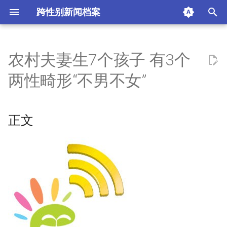
跨性别新闻档案
I
n
农村夫妻生7个孩子 有3个
正文
i
两性畸形“不男不女”
t
来源
i
正文
1、儿子出生像女孩
a
2、先天疾病引自卑
l
i
3、手术越早做越好
z
评论区
i
n
摘要与附加信息