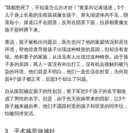
“我都愁死了，不知道怎么办才好！”黄某向记者描述，3个
儿子身上长着的生殖器就像女孩子。睾丸缩进体内不见，阴
茎短小。尿道口不在阴茎，反而在阴茎下面，拉尿都要像女
孩子那样蹲下来。
黄说，孩子被检出问题后，医生也问了他的家庭情况和居住
环境，帮他排查导致孩子出现这种畸形的原因，但却没有发
现。他和妻子的家族，从没见有人出现过这种畸形。由于孩
子多的原因，两人一直没有外出打工，没有机会接触到被污
染的环境。他们就是不明白，他们一直生活在村里，为何前
面4个孩子都正常，后面3个却出了问题。
自从医院确定孩子的性别后，黄子军把3个孩子的名字都改
成了男性的名字。但是，由于先天疾病带来的阴影，让3个
孩子越来越自卑。他们不愿跟村里的孩子和班里的同学玩，
怕被同伴笑话。
3、手术越早做越好