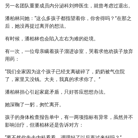
另一名团队重要成员内分泌科刘烨医生，就曾考虑过退出。
潘柏林问她：“这么多孩子都指望着你，你舍得吗？”在那之
后，她没再提过离开的想法。
有时候，潘柏林也会陷入左右为难的处境。
有一次，一位母亲瞒着孩子溜进诊室，哭着求他劝孩子放弃
用药：
“我们全家因为这个孩子已经支离破碎了，奶奶被气住院
了，家里又没钱。大夫，我真的求求你了。”
潘柏林担心引起家庭矛盾，只好答应想想办法。
她深鞠了一躬，匆忙离开。
孩子的身体检查报告单中，有一两项指标有异常，虽然并不
影响治疗，但潘柏林还是告诉对方：
“要不然你先去内科看看，调理好了以后再过来好吗？”