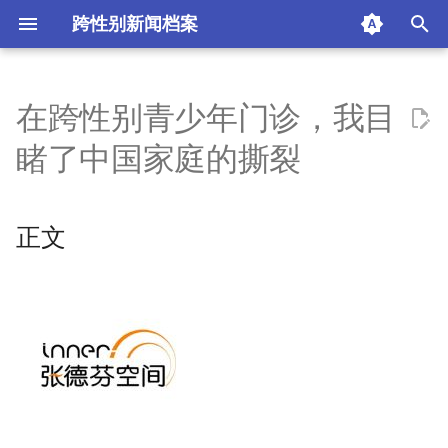
跨性别新闻档案
I
n
在跨性别青少年门诊，我目
正文
i
睹了中国家庭的撕裂
t
张德芬空间
i
正文
摘要与附加信息
a
附加信息 [Processed Page
l
Metadata]
i
z
i
n