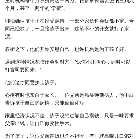
扭转机构每个月收费高达一两万。很多家长需要缴纳三到六
个月，甚至一两年的“学费”。
哪怕确认孩子正在经受虐待，一部分家长也会犹豫不定。合
同已经签了，一旦接孩子出来，这笔不小的开支就打了水
漂。
权衡之下，他们开始安慰自己，也许机构是为了孩子好。
遇到这种情况花弦便会劝对方：“钱你不用担心，到时可以
打官司要回来。”
他们这才同意接走孩子。
心疼有时也来自于家长。一位父亲是癌症晚期病人，他不敢
告诉孩子自己的病情，只能偷偷化疗。
家里经济状况不佳，孩子没想过靠自己攒钱，只是一味要求
父亲出钱，让自己做变性手术。
为了孩子，这位父亲连饭也舍不得吃，有时就靠喝几口粥对