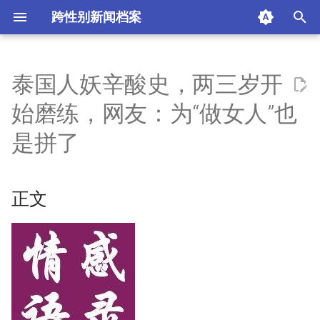
跨性别新闻档案
I
n
泰国人妖辛酸史，两三岁开
正文
i
始磨练，网友：为“做女人”也
t
情忆湘水
是拼了
i
摘要与附加信息
a
正文
附加信息 [Processed Page
l
Metadata]
i
z
i
n