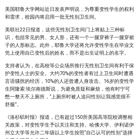
g
美国耶鲁大学网站近日发表声明说，为尊重变性学生的权利
s
和需求，校园内将启用一批无性别卫生间。
e
美联社22日报道，这些无性别卫生间门上将贴上三种标
识，包括常见的男、女人形，还有一个一腿穿裤子一腿穿裙
a
子的人形标志。此外，耶鲁大学还将允许变性学生在毕业文
r
凭上使用自己变性后的姓名，而不是出生证明上的名字。
c
支持者认为，在高校等公众场所推行无性别卫生间有利于保
h
护变性人士的安全。大约70%的变性者有过上卫生间时遭遇
言语骚扰的经历，10%的人还曾遭人身攻击。16岁的变性学
生阿隆索·埃尔南德斯说，为避免质疑和麻烦，他有时宁可
憋一整天不上厕所，“上厕所时被人追问性别让我感觉很不
舒服”。
《洛杉矶时报》报道，已有超过150所美国高等院校调整相
关政策，对变性学生予以关注和支持。哈佛大学、伊利诺伊
州立大学等允许二年级以上学生按照“自己认可的性别”选择