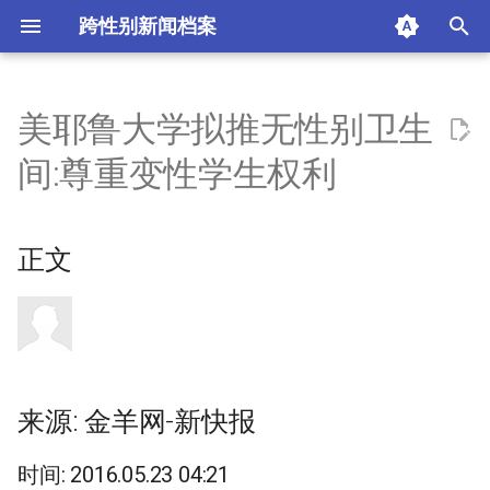
跨性别新闻档案
I
n
美耶鲁大学拟推无性别卫生
正文
i
间:尊重变性学生权利
t
来源: 金羊网-新快报
i
正文
时间: 2016.05.23 04:21
a
热门评论
l
i
摘要与附加信息
z
来源: 金羊网-新快报
附加信息 [Processed Page
i
Metadata]
n
时间: 2016.05.23 04:21