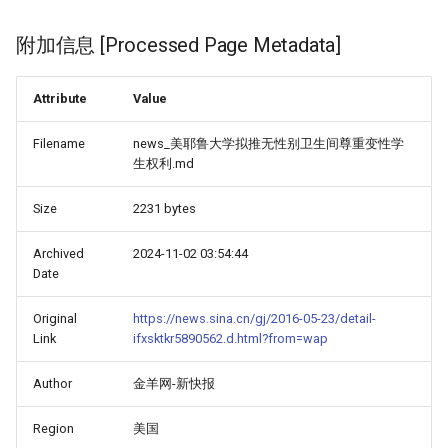
附加信息 [Processed Page Metadata]
Attribute
Value
Filename
news_美耶鲁大学拟推无性别卫生间尊重变性学
生权利.md
Size
2231 bytes
Archived
2024-11-02 03:54:44
Date
Original
https://news.sina.cn/gj/2016-05-23/detail-
Link
ifxsktkr5890562.d.html?from=wap
Author
金羊网-新快报
Region
美国