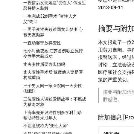
变态不是自残的
一夜情后发现她是“变性人” 俄医生
2013-09-11
怒将情人肢解
一生完成32例手术 “变性人之
父”去世
摘要与附
一男子变性失败难圆女儿梦 担心
被男友抛弃
本文报道了一位
一直劝婴宁放弃变性
用剪刀自阉。事
七小时他变她 江苏首例独立施行
变性手术获成功
报警送医，经过
丈夫变性后要办离婚吗
讨论，立法会议
医疗和社会支持
丈夫变性手术后 嫁做他人妻是否
构成重婚
策的严重关切。
三个男人同一家医院同一天变性
(组图)
摘要与附加信
三位变性人讲述爱情故事：不愿成
胜感激。
为猎奇对象
上海率先开设跨性别多学科门诊
附加信息 [Proce
帮助特殊未成年人
不愿意被称为“变性大师”
Attribute
不是“易性癖”是成长小插曲