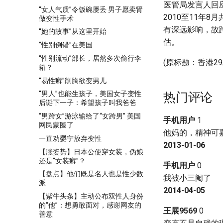
医管局发言人回
“女人气质”令饭碗屡丢 男子愿卖肾
2010至11年
做变性手术
有深远影响，故
“她的故事”从这里开始
估。
“性别倒错”在美国
“性别流动”部长，居然多次偷行李
(原标题：香港29
箱？
“易性癖”削胸欲变男儿
“男人”也能生孩子，美国女子变性
热门评论
后诞下一子：希望孩子叫我爸爸
“男跨女”游泳输给了“女跨男” 美国
手机用户
1
网民蒙圈了
他妈的，精神可
一直劝婴宁放弃变性
2013-01-06
【涨姿势】日本公使穿女装，伪娘
还是“女装癖”？
手机用户
0
【盘点】他们既是名人也是性少数
我被小三阉了
派
2014-04-05
【紫牛头条】主动公布双性人身份
的“他”：想勇敢面对，感谢网友的
王展9569
0
善意