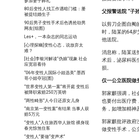
参加妻子葬礼
80后变性人找工作遇暗门槛：屡
父报警送院 “子
被提结婚生子
90后男子变性手术后色诱抢劫男
以剪刀企图自阉
网友(组图)
时，陆某的64
Les+，一本杂志的同志运动
他送院。
[心理探幽]变性心态，说放弃太
难？
消息称，陆某送抵
[社会]李银河解读"伪娘"现象 社会
术后，泌尿科医
应宽容看待
损。
“06年变性人国际小姐选美”:墨西
哥小姐夺冠(图)
仅一公立医院做
“世界变性人第一案”将开庭 变性后
被降职索赔250万英镑
郭家麒强调，社
“两性畸形”人今日还原女儿身
也要付出医疗费
务，如增加精神
“南京第一变性案”有结果 当事人获
赔5万元
郭家麒批评政府
“变性人”入住旅西华人旅馆 裸身现
春光惊煞住客
做变性手术，公
“变性人”要做“变声术”