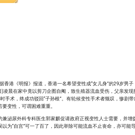
2
 据香港《明报》报道，香港一名希望变性成“女儿身”的29岁男
5日)凌晨在家中竟以剪刀企图自阉，致生殖器流血受伤，父亲发现
小时手术，终成功驳回“子孙根”。有轮候变性手术者慨叹，惨剧
若要变性，可谓困难重重。
的兼泌尿外科专科医生郭家麒促请政府正视变性人士需要，并增
误以为“自宫”可一了百了，因此举除可能流血不止丧命，亦可能