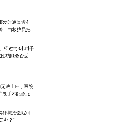
事发昨凌晨近4
警，由救护员把
。经过约3小时手
或性功能会否受
内无法上班，医院
扩展手术配套服
得律敦治医院可
怎办？”