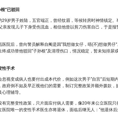
孙根”已驳回
的29岁男子姓陆，五官端正，曾经纹眉，等候转房时神情镇定。
岁父亲发现儿子下身受伤流血，相信他曾以剪刀伤害自己，于是报
医院后，曾向警员解释自阉是因“我想做女仔，唔(不)想做男仔”
生终成功替他驳回“子孙根”及清理伤口，情况稳定，暂未知排尿
变性手术
会忽视变成病人也要付出成本代价，例如这次男子“自宫”后短期
，政府倒不如及早正视他们的需要，制订完整政策并额外拨款，
及心理辅导。
没有完整变性政策，只片面应付病人需要，像20年来公立医院只
立医院唯一的变性手术医生亦将退休，面临后继无人：“他退休后