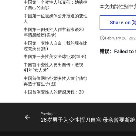
中国第一个变性人张克莎：她摘掉
本文由跨性别中
了自己的面纱
中国第一位被媒体公开报道的变性
人
Share on
中国第一例变性人作客新浪谈20
年情感经历(实录)
February 26, 20
中国第一变性人自白：我的现在比
过去美丽(图)
中国第一变性美女全球征婚(组图)
中国首个变性人要出自传：透视
41年“女人梦”
中国首位网络征婚变性人黄宁倩欲
再造子宫生子(图)
中国首例变性人的情感历程：20
年女人梦(组图)
中外专家联手施行变性手术 妙龄
女变须眉汉
Previous
丹麦修改疾病指南“想变性”不再是
28岁男子为变性挥刀自宫 母亲曾要断
病
为少年变性的医生是天使还是魔