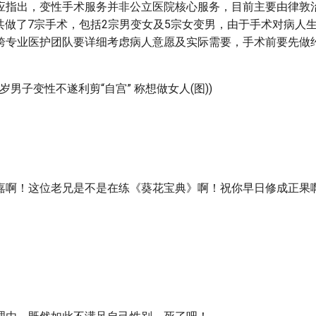
应指出，变性手术服务并非公立医院核心服务，目前主要由律敦
8月共做了7宗手术，包括2宗男变女及5宗女变男，由于手术对病人
跨专业医护团队要详细考虑病人意愿及实际需要，手术前要先做
岁男子变性不遂利剪“自宫” 称想做女人(图))
嘉啊！这位老兄是不是在练《葵花宝典》啊！祝你早日修成正果