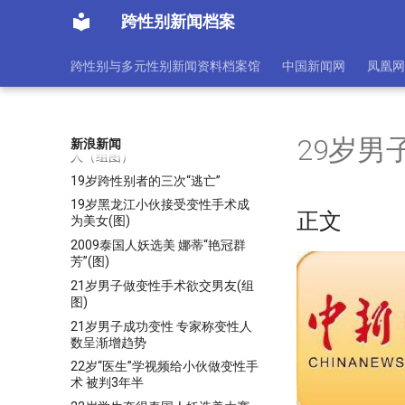
17岁艺校男生欲变性遭家人反对
跨性别新闻档案
绝望下投河抗争
18岁少年宾馆做变性手术 “医
跨性别与多元性别新闻资料档案馆
中国新闻网
凤凰网
生”看视频学的技术
18岁男子在母亲贷款支持下成功
变性(组图)
19岁湖南小伙要做江西第一变性
29岁男
新浪新闻
人（组图）
19岁跨性别者的三次“逃亡”
19岁黑龙江小伙接受变性手术成
正文
为美女(图)
2009泰国人妖选美 娜蒂“艳冠群
芳”(图)
21岁男子做变性手术欲交男友(组
图)
21岁男子成功变性 专家称变性人
数呈渐增趋势
22岁“医生”学视频给小伙做变性手
术 被判3年半