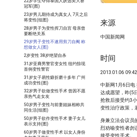
22岁学生夺得泰国人妖选美大赛
冠军(图)
23岁男儿期待成为真女人 7天之后
将变性(组图)
来源
28岁男子为变性挥刀自宫 母亲曾
要断绝关系
中国新闻网
29岁男子变性不遂用剪刀自阉 称
想做女人(图)
2岁变性 38岁绝望自杀
时间
31岁亚裔男警官变女性 纽约惊现
首例变性警官
2013.01.06 09:4
31岁女子易性癖折磨十多年 广州
成功变性(图)
中新网1月6日电
32岁男子欲做变性手术 曾因不愿
达成愿望，昨(
亲热气走女友
抢救后接受约3
50岁男子变性与前妻姐妹相称共
变性治疗政策，
同生活(组图)
50岁男子欲作变性手术 妻子女儿
身兼立法会议员
表示支持(图)
烈劝喻变性者勿
60岁男子做变性手术 以女人身份
接受变性手术。