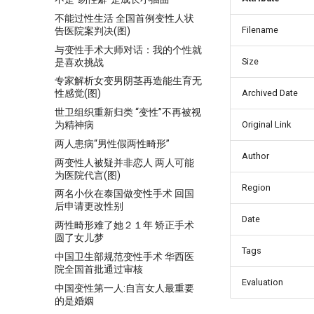
不能过性生活 全国首例变性人状
Filename
告医院案判决(图)
与变性手术大师对话：我的个性就
Size
是喜欢挑战
专家解析女变男阴茎再造能生育无
Archived Date
性感觉(图)
世卫组织重新归类 “变性”不再被视
为精神病
Original Link
两人患病“男性假两性畸形”
Author
两变性人被疑并非恋人 两人可能
为医院代言(图)
Region
两名小伙在泰国做变性手术 回国
后申请更改性别
Date
两性畸形难了她２１年 矫正手术
圆了女儿梦
Tags
中国卫生部规范变性手术 华西医
院全国首批通过审核
Evaluation
中国变性第一人:自言女人最重要
的是婚姻