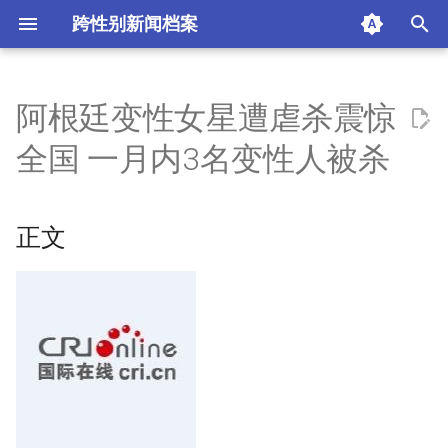
跨性别新闻档案
I
n
阿根廷变性女星遭虐杀震惊
正文
i
全国 一月内3名变性人被杀
t
国际在线
i
正文
摘要与附加信息
a
附加信息 [Processed Page
l
Metadata]
i
z
i
n