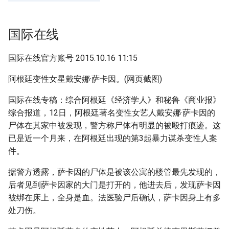
g
s
国际在线
e
国际在线官方账号 2015.10.16 11:15
a
阿根廷变性女星戴安娜·萨卡因。(网页截图)
r
c
国际在线专稿：综合阿根廷《经济学人》和秘鲁《商业报》
综合报道，12日，阿根廷著名变性女艺人戴安娜·萨卡因的
h
尸体在其家中被发现，警方称尸体有明显的被殴打痕迹。这
已是近一个月来，在阿根廷出现的第3起暴力谋杀变性人案
件。
据警方透露，萨卡因的尸体是被该公寓的楼管最先发现的，
后者见到萨卡因家的大门是打开的，他进去后，发现萨卡因
被绑在床上，全身是血。法医验尸后确认，萨卡因身上有多
处刀伤。