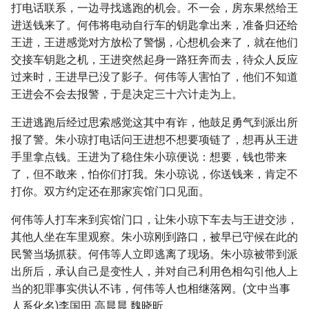
打电话联系，一边寻找逃跑的机会。不一会，房东果然给王
进送钱来了。何伟将电动自行车的钥匙拿出来，准备归还给
王进，王进感觉对方放松了警惕，心想机会来了，就在他们
交接车钥匙之机，王进突然起身一路狂奔而去，待众人反应
过来时，王进早已没了影子。何伟等人害怕了，他们不知道
王进会不会去报警，于是决定三十六计走为上。
王进逃跑后经过思索感觉这其中有诈，他鼓足勇气到派出所
报了警。朱小琼打电话问王进想不想要项链了，想再从王进
手里拿点钱。王进为了稳住朱小琼便说：想要，钱也带来
了，但不敢来，怕你们打我。朱小琼说，你送钱来，肯定不
打你。双方约定还在那家宾馆门口见面。
何伟等人打车来到宾馆门口，让朱小琼下车去与王进交涉，
其他人坐在车里观察。朱小琼刚到路口，被早已守候在此的
民警当场抓获。何伟等人立即逃离了现场。朱小琼被带到派
出所后，承认自己是变性人，并对自己利用色相勾引他人上
当的犯罪事实供认不讳，何伟等人也相继落网。(文中当事
人系化名)李国田 高晨晨 魏晓昕