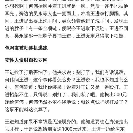
你想死啊！何伟抬脚冲着王进就是一脚，然后一连串地抽他
耳光，旁边的吴永等人也一拥而上，冲着王进拳打脚踢。其
间，王进提出要上洗手间，吴永领着他进了洗手间，发现王
进的脖子上有一条金项链，便喝令王进取下项链，王进不同
意，吴永操起一把刷子要抽王进，王进无奈只得取下项链。
色网友被劫趁机逃跑
变性人贪财自投罗网
王进挨了打后害怕了，他央求说：别打了，我们有话说话。
何伟问王进：这个事你看怎么办？王进说：我也不知道怎么
办。何伟骂道：我让你装呆！说着对王进又是一番殴打。王
进招架不住，只得说：别打了，我们私了吧。他掏出500元
递给何伟，何伟仍然不依不饶地说：就这点钱把我打发了？
这事不能就这么算了。
王进知道如果不拿钱是无法脱身的。他知道要想点办法走出
去才行，于是说想请朋友送1000元过来。王进一边给房东