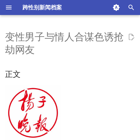
跨性别新闻档案
I
n
变性男子与情人合谋色诱抢
正文
i
劫网友
t
来源：扬子晚报
i
正文
热门评论
a
摘要与附加信息
l
i
附加信息 [Processed Page
z
Metadata]
i
n