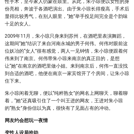
性手术，至今家人仍蒙在鼓里。从此，朱小琼便以女性的身
份亮相，奔波于各酒吧演出。由于朱小琼长得瘦高，手术后
显得比较秀气，在别人眼里，“她”举手投足间完全是个韵味
十足的女人。
2009年11月，朱小琼只身来到苏州，在酒吧里表演舞蹈，
这期间“她”结识了来自河南永城的男子何伟。何伟对眼前这
位妖冶的“女人”很有感觉，两人一见钟情，朱小琼便跟着何
伟来到了南京。何伟带朱小琼来南京的真正目的，是想
让“她”在南京的酒吧里做小姐。来到南京后，何伟一直没找
到合适的酒吧，他便在南京一家宾馆开了个房间，让朱小琼
住下来。
朱小琼闲着无聊，便以“纯粹熟女”的网名上网聊天，聊着聊
着，“她”还真吸引住了一个叫王进的网友，王进对朱小琼
的“熟女”身份信以为真，很快有了见面占有的冲动。
网友约会想玩一夜情
变性人设局抢劫