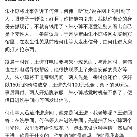
朱小琼将此事告诉了何伟，何伟一听“她”说在网上勾引到了
人，眼珠子一转说：好啊，你把他勾引来，我以你老公的身
份去抓现行，不就有钱用了？朱小琼不愿意让别人看出自己
是个变性人。一番商议后，于是决定由朱小琼将网友骗到宾
馆里，在发生性关系前给何伟等人发出信号，由何伟进入房
间打人抢东西。
凌晨一时许，王进打电话要与朱小琼见面，与此同时，何伟
也在打电话寻找帮凶，他很快联系上了来自安徽的吴永等
人。朱小琼将王进带到房间，两人先是一番讨价还价，谈好
以150元的价格成交，王进先付100元现金，余下的50元完
事后再付。两人开始脱衣服，朱小琼感觉时机差不多了，便
借口进洗手间向何伟发出信号。
何伟等人迅速冲进房间，他先是问王进：我老婆呢？王进回
答：在洗手间。何伟等人冲进洗手间，先是抽了朱小琼两个
耳光说：家里没有给你钱花吗，跑出来做这种事情！然后问
王进：你是干什么的，你知道“她”是谁吗，“她”是我老婆，