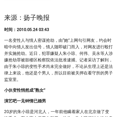
g
s
来源：扬子晚报
e
时间：2010.05.24 03:43
a
一名变性人与情人密谋抢劫，由“她”上网勾引网友，约会时
r
暗中向情人发出信号，情人随即破门而入，对网友进行殴打
c
并实施抢劫。近日，犯罪嫌疑人朱小琼、何伟、吴永等人涉
嫌抢劫罪被鼓楼区检察院依法批准逮捕。记者采访了解到，
h
由于朱小琼的变性手术尚未完全做好，不论从生理上还是法
律上来说，他还是个男人，所以目前被关押在看守所的男子
监室里。
小伙变性悄然成“熟女”
演艺吧一见钟情已婚男
20岁的朱小琼是河北人，一年前他瞒着家人在北京做了变