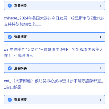
查看摘要
chinese_2024年美国大选的今日发展：哈里斯争取Z世代的
支持特朗普继续攻击_
查看摘要
cn_中国变性“女网红”三度隆胸由D变F，将出战泰国选美大
赛！_-_寰球博讯
查看摘要
ent_《大夢歸離》侯明昊揪心妖神戀寸步不離守護陳都靈_-
_自由娛樂
查看摘要