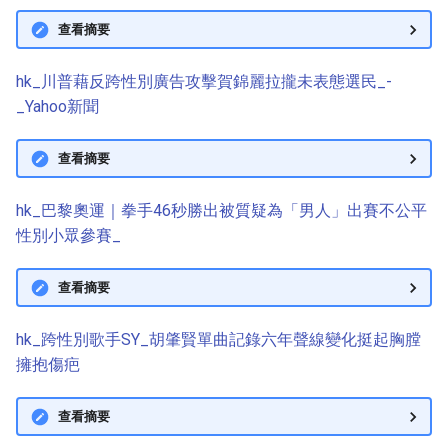
查看摘要
hk_川普藉反跨性別廣告攻擊賀錦麗拉攏未表態選民_-
_Yahoo新聞
查看摘要
hk_巴黎奧運｜拳手46秒勝出被質疑為「男人」出賽不公平
性別小眾參賽_
查看摘要
hk_跨性別歌手SY_胡肇賢單曲記錄六年聲線變化挺起胸膛
擁抱傷疤
查看摘要