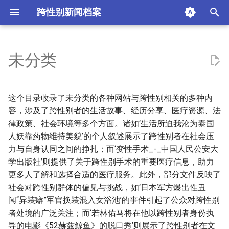
跨性别新闻档案
I
n
未分类
i
t
这个目录收录了未分类的各种网站与跨性别相关的多种内
i
容，涉及了跨性别者的生活故事、经历分享、医疗资源、法
律政策、社会环境等多个方面。诸如‘生活所迫我沦为泰国
a
人妖靠药物维持美貌’的个人叙述展示了跨性别者在社会压
l
力与自身认同之间的挣扎；而‘变性手术_-_中国人民公安大
学出版社’则提供了关于跨性别手术的重要医疗信息，助力
i
更多人了解和选择合适的医疗服务。此外，部分文件反映了
z
社会对跨性别群体的偏见与挑战，如‘日本军方爆出性丑
i
闻“异装癖”军官换装混入女浴池’的事件引起了公众对跨性别
者处境的广泛关注；而‘若林佑马将在他以跨性别者身份执
n
导的电影《52赫兹鲸鱼》的脱口秀’则展示了跨性别者在文