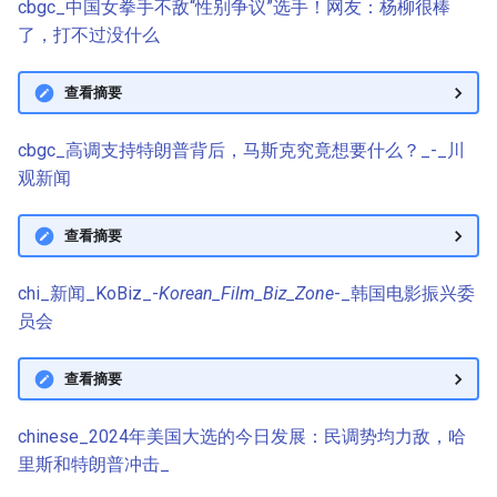
cbgc_中国女拳手不敌“性别争议”选手！网友：杨柳很棒
了，打不过没什么
查看摘要
cbgc_高调支持特朗普背后，马斯克究竟想要什么？_-_川
观新闻
查看摘要
chi_新闻_KoBiz_-
Korean_Film_Biz_Zone
-_韩国电影振兴委
员会
查看摘要
chinese_2024年美国大选的今日发展：民调势均力敌，哈
里斯和特朗普冲击_