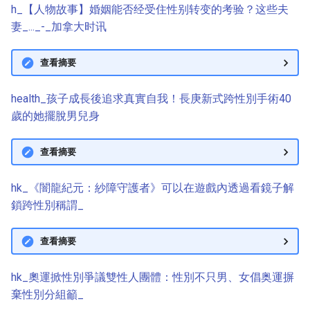
h_【人物故事】婚姻能否经受住性别转变的考验？这些夫
妻_..._-_加拿大时讯
查看摘要
health_孩子成長後追求真實自我！長庚新式跨性別手術40
歲的她擺脫男兒身
查看摘要
hk_《闇龍紀元：紗障守護者》可以在遊戲內透過看鏡子解
鎖跨性別稱謂_
查看摘要
hk_奧運掀性別爭議雙性人團體：性別不只男、女倡奥運摒
棄性別分組籲_