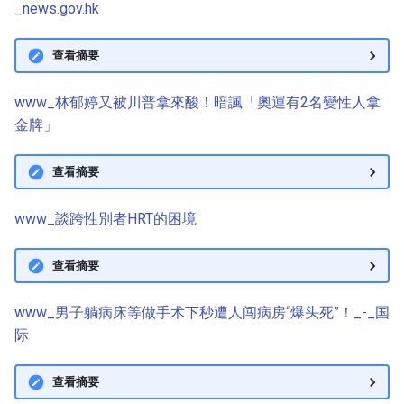
_news.gov.hk
查看摘要
www_林郁婷又被川普拿來酸！暗諷「奧運有2名變性人拿
金牌」
查看摘要
www_談跨性別者HRT的困境
查看摘要
www_男子躺病床等做手术下秒遭人闯病房“爆头死”！_-_国
际
查看摘要