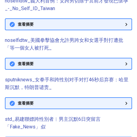
noselfidtw_義大利首例：女跨男切除子宮前才發現已懷孕
_-_No_Self_ID_Taiwan
查看摘要
noselfidtw_美國拳擊協會允許男跨女和女選手對打遭批
「等一個女人被打死_
查看摘要
sputniknews_女拳手和跨性别对手对打46秒后弃赛：哈里
斯沉默，特朗普谴责_
查看摘要
std_易建聯嫖跨性別者︱男主沉默6日突留言
「Fake_News」
似