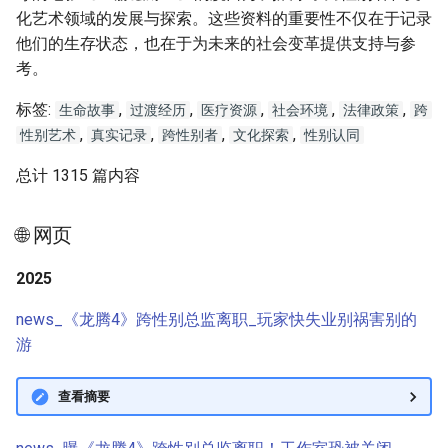
g
化艺术领域的发展与探索。这些资料的重要性不仅在于记录
他们的生存状态，也在于为未来的社会变革提供支持与参
s
考。
e
标签:
,
,
,
,
,
生命故事
过渡经历
医疗资源
社会环境
法律政策
跨
a
,
,
,
,
性别艺术
真实记录
跨性别者
文化探索
性别认同
r
总计 1315 篇内容
c
h
🌐 网页
2025
news_《龙腾4》跨性别总监离职_玩家快失业别祸害别的
游
查看摘要