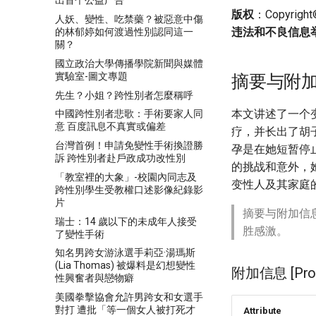
出首个公益广告
版权
：Copyri
人妖、變性、吃禁藥？被惡意中傷
违法和不良信息
的林郁婷如何渡過性別認同這一
關？
國立政治大學傳播學院新聞與媒體
實驗室-圖文專題
摘要与附
先生？小姐？跨性別者怎麼稱呼
本文讲述了一个
中國跨性別者悲歌：手術要家人同
意 百度訊息不真實或偏差
疗，并长出了胡
台灣首例！申請免變性手術換證勝
孕是在她短暂停
訴 跨性別者赴戶政成功改性別
的挑战和意外，
「教室裡的大象」-校園內同志及
变性人及其家庭
跨性別學生受教權口述影像紀錄影
片
摘要与附加信
瑞士：14 歲以下的未成年人接受
胜感激。
了變性手術
知名男跨女游泳選手莉亞·湯瑪斯
(Lia Thomas) 被爆料是幻想變性
附加信息 [Proce
性興奮者與戀物癖
美國拳擊協會允許男跨女和女選手
對打 遭批「等一個女人被打死才
Attribute