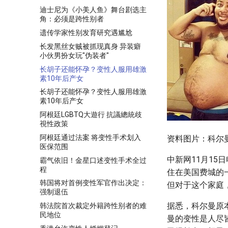
迪士尼为《小美人鱼》舞台剧选主
角：必须是跨性别者
遗传学家性别发育研究遇尴尬
长发黑丝女贼被抓现真身 异装癖
小伙男扮女玩"伪装者"
长胡子还能怀孕？变性人服用雄激
素10年后产女
长胡子还能怀孕？变性人服用雄激
素10年后产女
阿根廷LGBTQ大遊行 抗議總統歧
視性政策
阿根廷通过法案 将变性手术划入
资料图片：科尔
医保范围
中新网11月15
霸气依旧！金星口述变性手术全过
程
住在美国费城的
韩国将对首例变性军官作出决定：
但对于这个家庭
强制退伍
据悉，科尔曼原
韩法院首次裁定外籍跨性别者的难
民地位
曼的变性是人尽