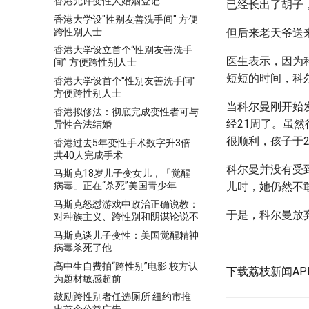
香港允许变性人婚姻登记
已经长出了胡子
香港大学设"性别友善洗手间" 方便
跨性别人士
但后来老天爷送
香港大学设立首个“性别友善洗手
医生表示，因为
间” 方便跨性别人士
短短的时间，科
香港大学设首个"性别友善洗手间"
方便跨性别人士
当科尔曼刚开始
香港拟修法：彻底完成变性者可与
经21周了。虽
异性合法结婚
很顺利，孩子于2
香港过去5年变性手术数字升3倍
共40人完成手术
科尔曼并没有受
马斯克18岁儿子变女儿，「觉醒
儿时，她仍然不
病毒」正在“杀死”美国青少年
马斯克怒怼游戏中政治正确说教：
于是，科尔曼放
对种族主义、跨性别和阴谋论说不
马斯克谈儿子变性：美国觉醒精神
病毒杀死了他
高中生自费拍“跨性别”电影 校方认
下载荔枝新闻A
为题材敏感超前
鼓励跨性别者任选厕所 纽约市推