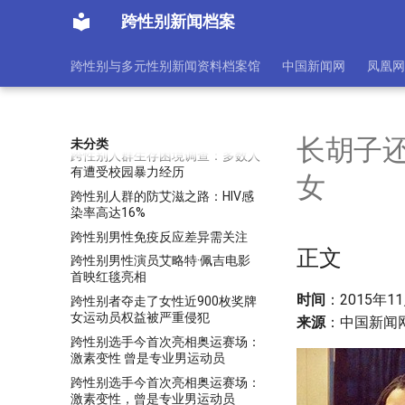
性 全身整形
跨性别新闻档案
跨性别人士被拒更改身份证性别案
终院上诉得直
跨性别与多元性别新闻资料档案馆
中国新闻网
凤凰网
跨性别人士谢浩霖获男性身份证
称具重大意义
跨性别游行移师228公园 民众走上
街头发声
长胡子
未分类
跨性别人群生存困境调查：多数人
有遭受校园暴力经历
女
跨性别人群的防艾滋之路：HIV感
染率高达16%
跨性别男性免疫反应差异需关注
正文
跨性别男性演员艾略特·佩吉电影
首映红毯亮相
时间
：2015年11月
跨性别者夺走了女性近900枚奖牌
女运动员权益被严重侵犯
来源
：中国新闻
跨性别选手今首次亮相奥运赛场：
激素变性 曾是专业男运动员
跨性别选手今首次亮相奥运赛场：
激素变性，曾是专业男运动员