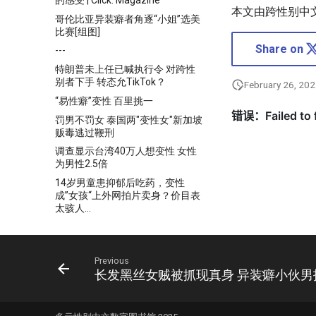
本文由跨性别中
哥伦比亚异装癖者角逐“小姐”选美
比赛[组图]
Share on
---
特朗普未上任已喊执行令 对跨性
别者下手 转态允TikTok？
February 26, 20
“易性癖”变性 百里挑一
罚男不罚女 泰国两"变性女"新加坡
贩毒逃过鞭刑
调查显示台湾40万人想变性 女性
为男性2.5倍
14岁男童患抑郁后吃药，变性
成”女孩“上外网拍片卖身？价目表
太骇人...
跨性别主义从何而来?
东南科技大学 学生事务处
Previous
跨部门小组研保障变性人法例
长发黑丝女贼被抓现真身 异装癖小伙男
跨性別-新聞剪報-經他之手，性別
煥然 －人民網採訪陳煥然博士
跨性別-新聞剪報-成都變性手術直