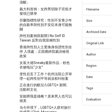
清醒」
義大利首例：女跨男切除子宮前才
Filename
發現已懷孕
芬蘭指標性研究：性別不安青少年
Size
的自殺率與性別不安症本身可能無
關
Archived Date
跨性別案例與新聞 | No Self ID
Taiwan 反對自我宣稱性別
Original Link
香港跨性別人士更換身份證性別全
停 入境處：正因應終院裁決檢視
Author
政策
女装大佬Sneaky最新作品：粉色
Region
衣裙电玩“少女”
变性后丢了工作？杭州法院公开审
Date
理一起跨性别平等就业权纠纷案
正在進行的酷兒/LGBTQ+ 新聞、
Tags
活動和文化
安能辨我是雄雌？原来男人也可以
Evaluation
很美
当今环境下，LGBTQ+人群对旅行
的感受 | Click. Magazine