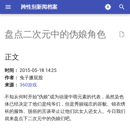
跨性别新闻档案
T
y
盘点二次元中的伪娘角色
正文
p
e
木下秀吉《笨蛋测试召唤兽》
正文
t
夏尔·凡多姆海恩《黑执事》
时间：
2015-05-18 14:25
o
作者：
兔子撅屁股
加斯帕·维拉迪《High School
s
来源：
360游戏
DXD》
t
不知从何时开始“伪娘”成为动漫中萌元素的代表，虽然染色
a
莲太《潜行吧！奈亚子》
体已经决定了他们是纯爷们，但是秀丽端庄的容貌、锦衣绣
袄的服饰、脱俗的言谈举止让他们比女人还女人。今日我们
r
户冢彩加《我的青春恋爱喜剧
就来盘点下二次元中的伪娘们吧。
t
果然有问题》