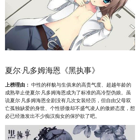
夏尔·凡多姆海恩《黑执事》
上榜理由：
中性的样貌与生俱来的高贵气度、超越年龄的
成熟举止使夏尔·凡多姆海恩成为了标准的高冷型伪娘。虽
说夏尔·凡多姆海恩全剧没有几次女装经历，但自由父母双
亡孤独缺爱的身世、个性骄傲却不盛气凌人的傲娇态度，想
必已经激发出不少痴汉痴女的保护欲了吧。