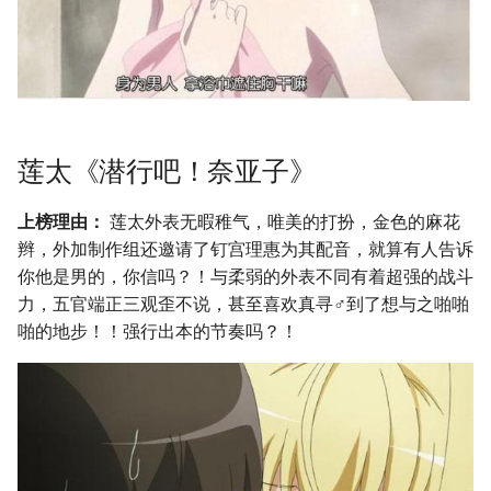
莲太《潜行吧！奈亚子》
上榜理由：
莲太外表无暇稚气，唯美的打扮，金色的麻花
辫，外加制作组还邀请了钉宫理惠为其配音，就算有人告诉
你他是男的，你信吗？！与柔弱的外表不同有着超强的战斗
力，五官端正三观歪不说，甚至喜欢真寻♂到了想与之啪啪
啪的地步！！强行出本的节奏吗？！