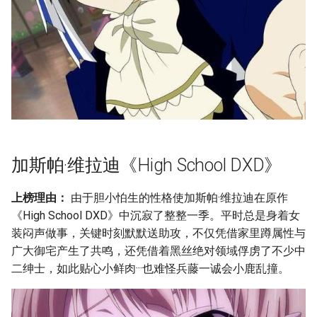
加斯帕·维拉迪《High School DXD》
上榜理由：
由于胆小怕生的性格使加斯帕·维拉迪在原作
《High School DXD》中沉寂了整整一季。平时总是身着女
装闷声做事，关键时刻默默送助攻，不仅凭借家里蹲属性与
广大御宅产生了共鸣，还凭借着黑丝绝对领域俘虏了不少中
二绅士，如此贴心小鲜肉···也难怪兵藤一诚会小鹿乱撞。