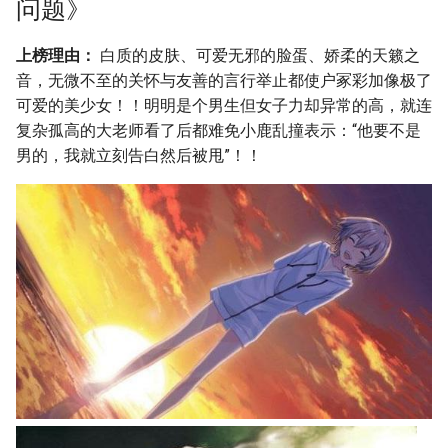
问题》
上榜理由：
白质的皮肤、可爱无邪的脸蛋、娇柔的天籁之
音，无微不至的关怀与友善的言行举止都使户冢彩加像极了
可爱的美少女！！明明是个男生但女子力却异常的高，就连
复杂孤高的大老师看了后都难免小鹿乱撞表示：“他要不是
男的，我就立刻告白然后被甩”！！