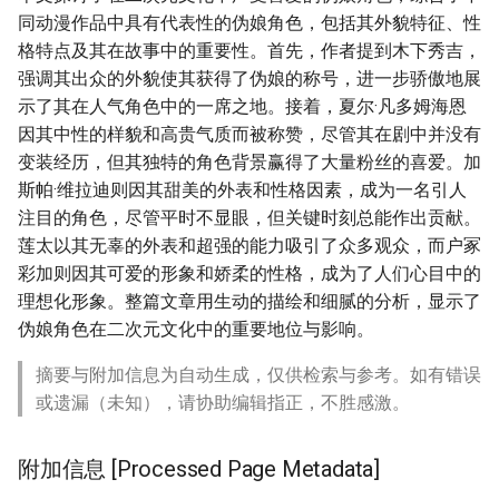
同动漫作品中具有代表性的伪娘角色，包括其外貌特征、性
格特点及其在故事中的重要性。首先，作者提到木下秀吉，
强调其出众的外貌使其获得了伪娘的称号，进一步骄傲地展
示了其在人气角色中的一席之地。接着，夏尔·凡多姆海恩
因其中性的样貌和高贵气质而被称赞，尽管其在剧中并没有
变装经历，但其独特的角色背景赢得了大量粉丝的喜爱。加
斯帕·维拉迪则因其甜美的外表和性格因素，成为一名引人
注目的角色，尽管平时不显眼，但关键时刻总能作出贡献。
莲太以其无辜的外表和超强的能力吸引了众多观众，而户冢
彩加则因其可爱的形象和娇柔的性格，成为了人们心目中的
理想化形象。整篇文章用生动的描绘和细腻的分析，显示了
伪娘角色在二次元文化中的重要地位与影响。
摘要与附加信息为自动生成，仅供检索与参考。如有错误
或遗漏（未知），请协助编辑指正，不胜感激。
附加信息 [Processed Page Metadata]