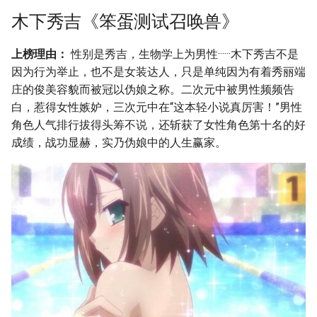
s
木下秀吉《笨蛋测试召唤兽》
最新评论 (3)
e
上榜理由：
性别是秀吉，生物学上为男性······木下秀吉不是
摘要与附加信息
a
因为行为举止，也不是女装达人，只是单纯因为有着秀丽端
r
庄的俊美容貌而被冠以伪娘之称。二次元中被男性频频告
附加信息 [Processed Page
白，惹得女性嫉妒，三次元中在“这本轻小说真厉害！”男性
Metadata]
c
角色人气排行拔得头筹不说，还斩获了女性角色第十名的好
h
成绩，战功显赫，实乃伪娘中的人生赢家。
i
n
g