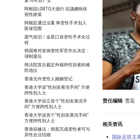
素10年后产女
阿根廷LGBTQ大遊行 抗議總統歧
視性政策
阿根廷通过法案 将变性手术划入
医保范围
霸气依旧！金星口述变性手术全过
程
韩国将对首例变性军官作出决定：
强制退伍
韩法院首次裁定外籍跨性别者的难
民地位
香港允许变性人婚姻登记
香港大学设"性别友善洗手间" 方便
跨性别人士
责任编辑
: 雪花
香港大学设立首个“性别友善洗手
间” 方便跨性别人士
香港大学设首个"性别友善洗手间"
方便跨性别人士
相关资讯
香港拟修法：彻底完成变性者可与
异性合法结婚
国际足联主