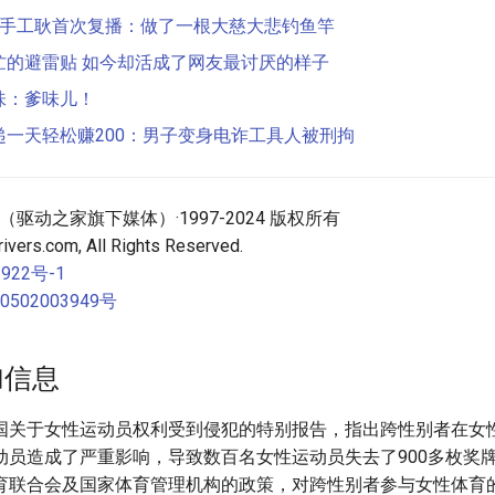
后手工耿首次复播：做了一根大慈大悲钓鱼竿
忙的避雷贴 如今却活成了网友最讨厌的样子
味：爹味儿！
递一天轻松赚200：男子变身电诈工具人被刑拘
技（驱动之家旗下媒体）·1997-2024 版权所有
ivers.com, All Rights Reserved.
922号-1
502003949号
加信息
国关于女性运动员权利受到侵犯的特别报告，指出跨性别者在女
动员造成了严重影响，导致数百名女性运动员失去了900多枚奖
育联合会及国家体育管理机构的政策，对跨性别者参与女性体育