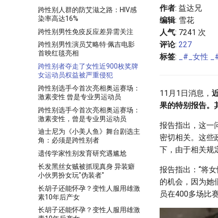
作者
: 益达兄
跨性别人群的防艾滋之路：HIV感
染率高达16%
编辑
: 雪花
跨性别男性免疫反应差异需关注
人气
: 7241 次
评论
:
227
跨性别男性演员艾略特·佩吉电影
首映红毯亮相
标签
:
_#_女性
_
跨性别者夺走了女性近900枚奖牌
女运动员权益被严重侵犯
跨性别选手今首次亮相奥运赛场：
11月1日消息，
激素变性 曾是专业男运动员
果的特别报告。
跨性别选手今首次亮相奥运赛场：
激素变性，曾是专业男运动员
报告指出，这一
迪士尼为《小美人鱼》舞台剧选主
密切相关。这些
角：必须是跨性别者
下，由于相关规
遗传学家性别发育研究遇尴尬
长发黑丝女贼被抓现真身 异装癖
报告指出：“将
小伙男扮女玩"伪装者"
的机会，因为她们
长胡子还能怀孕？变性人服用雄激
员在400多场比
素10年后产女
长胡子还能怀孕？变性人服用雄激