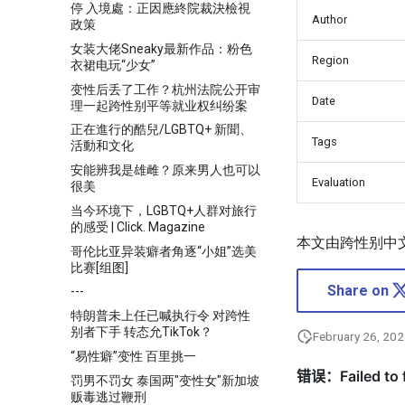
停 入境處：正因應終院裁決檢視
Author
政策
女装大佬Sneaky最新作品：粉色
Region
衣裙电玩“少女”
变性后丢了工作？杭州法院公开审
Date
理一起跨性别平等就业权纠纷案
正在進行的酷兒/LGBTQ+ 新聞、
Tags
活動和文化
安能辨我是雄雌？原来男人也可以
Evaluation
很美
当今环境下，LGBTQ+人群对旅行
的感受 | Click. Magazine
本文由跨性别中
哥伦比亚异装癖者角逐“小姐”选美
比赛[组图]
Share on
---
特朗普未上任已喊执行令 对跨性
别者下手 转态允TikTok？
February 26, 20
“易性癖”变性 百里挑一
罚男不罚女 泰国两"变性女"新加坡
贩毒逃过鞭刑