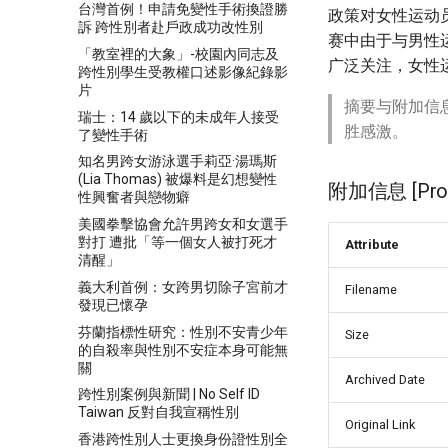
台灣首例！申請免變性手術換證勝
政策对女性运动员
訴 跨性別者赴戶政成功改性別
赛中由于与男性
「教室裡的大象」-校園內同志及
广泛关注，女性
跨性別學生受教權口述影像紀錄影
片
摘要与附加信
瑞士：14 歲以下的未成年人接受
胜感激。
了變性手術
知名男跨女游泳選手莉亞·湯瑪斯
(Lia Thomas) 被爆料是幻想變性
附加信息 [Proce
性興奮者與戀物癖
美國拳擊協會允許男跨女和女選手
對打 遭批「等一個女人被打死才
Attribute
清醒」
義大利首例：女跨男切除子宮前才
Filename
發現已懷孕
芬蘭指標性研究：性別不安青少年
Size
的自殺率與性別不安症本身可能無
關
Archived Date
跨性別案例與新聞 | No Self ID
Taiwan 反對自我宣稱性別
Original Link
香港跨性別人士更換身份證性別全