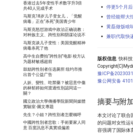
香港过去5年变性手术数字升3倍
停更5个月
共40人完成手术
马斯克18岁儿子变女儿，「觉醒
曾经能帮大
病毒」正在“杀死”美国青少年
黄磊做饭啥
马斯克怒怼游戏中政治正确说教：
对种族主义、跨性别和阴谋论说不
兼职代取快
马斯克谈儿子变性：美国觉醒精神
病毒杀死了他
高中生自费拍“跨性别”电影 校方认
版权信息
: 快科
为题材敏感超前
Copyright(C)Mydr
鼓励跨性别者任选厕所 纽约市推
豫ICP备2023031
出首个公益广告
豫公网安备 41010
人妖、變性、吃禁藥？被惡意中傷
的林郁婷如何渡過性別認同這一
關？
摘要与附
國立政治大學傳播學院新聞與媒體
實驗室-圖文專題
先生？小姐？跨性別者怎麼稱呼
本文讨论了联合
的问题对女性运
中國跨性別者悲歌：手術要家人同
意 百度訊息不真實或偏差
容强调了国际体