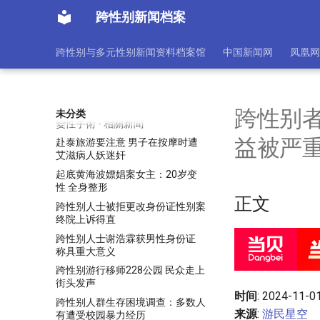
来
跨性别新闻档案
警方表示 跨性别支持者受威胁应
立即报警
跨性别与多元性别新闻资料档案馆
中国新闻网
凤凰网
變性人 - 相關新聞 - 自由時報電子
報
变性人相关新闻报道
變性怪聞 八旬老翁變老太太
跨性别者
未分类
變性手術 - 相關新聞
益被严
赴泰旅游要注意 男子在按摩时遭
艾滋病人妖迷奸
起底黄海波嫖娼案女主：20岁变
性 全身整形
正文
跨性别人士被拒更改身份证性别案
终院上诉得直
跨性别人士谢浩霖获男性身份证
称具重大意义
跨性别游行移师228公园 民众走上
街头发声
时间
: 2024-11-0
跨性别人群生存困境调查：多数人
来源
:
游民星空
有遭受校园暴力经历