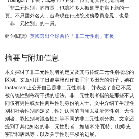
（Bangor）市長，成為全世界第一位公開其性別認同為
「非二元性別」的市長，也讓許多人振奮歷史寫下新的一
頁。不只國外名人，台灣現任行政院政務委員唐鳳，也是
「非二元性別」的一員。
延伸閱讀》
英國選出全球首位「非二元性別」市長
摘要与附加信息
本文探讨了非二元性别者的定义及其与传统二元性别概念的
区别。文章引用了日裔美籍创作歌手宇多田光的例子，她在
Instagram上公开自己是非二元性别者，并表达了自己不愿
被传统性别称谓干扰的想法。非二元性别者指的是那些不认
同仅有男性或女性两种性别身份的人士。文中介绍了生理性
别和社会性别的定义，性别认同的内涵以及流体性别、无性
别者、双性别与混合性别等不同的非二元性别分类。文章还
提到了其他知名的非二元性别者，如黛米·洛瓦特、山姆·史
密斯和唐凤等，以及关于性别平权的进展。