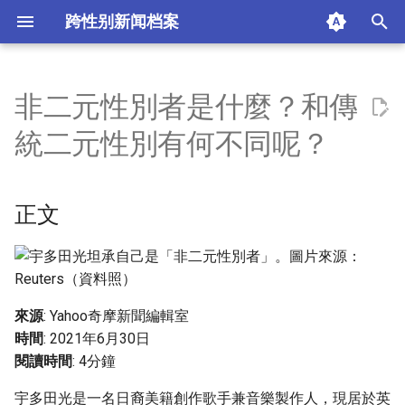
跨性别新闻档案
I
n
非二元性別者是什麼？和傳
正文
i
統二元性別有何不同呢？
t
生理性別與社會性別是什麼？
i
正文
性別認同又是什麼？
a
非二元性別者是什麼？
l
i
非二元性別還有哪些人？
來源
: Yahoo奇摩新聞編輯室
z
時間
: 2021年6月30日
摘要与附加信息
i
閱讀時間
: 4分鐘
n
附加信息 [Processed Page
宇多田光是一名日裔美籍創作歌手兼音樂製作人，現居於英