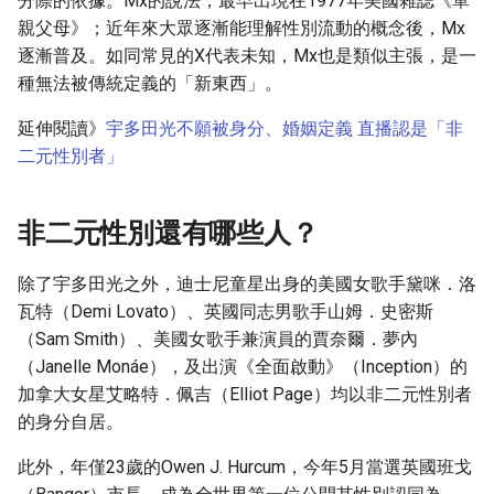
分際的依據。Mx的說法，最早出現在1977年美國雜誌《單
親父母》；近年來大眾逐漸能理解性別流動的概念後，Mx
逐漸普及。如同常見的X代表未知，Mx也是類似主張，是一
種無法被傳統定義的「新東西」。
延伸閱讀》
宇多田光不願被身分、婚姻定義 直播認是「非
二元性別者」
非二元性別還有哪些人？
除了宇多田光之外，迪士尼童星出身的美國女歌手黛咪．洛
瓦特（Demi Lovato）、英國同志男歌手山姆．史密斯
（Sam Smith）、美國女歌手兼演員的賈奈爾．夢內
（Janelle Monáe），及出演《全面啟動》（Inception）的
加拿大女星艾略特．佩吉（Elliot Page）均以非二元性別者
的身分自居。
此外，年僅23歲的Owen J. Hurcum，今年5月當選英國班戈