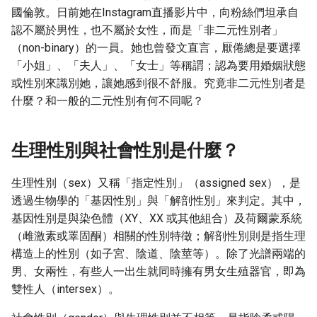
Metadata]
g
國倫敦。日前她在Instagram直播影片中，向粉絲們坦承自
認不屬於男性，也不屬於女性，而是「非二元性別者」
s
（non-binary）的一員。她也曾發文直言，厭倦總是要選擇
e
「小姐」、「夫人」、「女士」等稱謂；認為要用婚姻狀態
或性別來識別她，讓她感到很不舒服。究竟非二元性別者是
a
什麼？和一般的二元性別有何不同呢？
r
c
生理性別與社會性別是什麼？
h
生理性別（sex）又稱「指定性別」（assigned sex），是
透過生物學的「基因性別」與「解剖性別」來判定。其中，
基因性別是與染色體（XY、XX 或其他組合）及荷爾蒙系統
（雌激素或睪固酮）相關的性別特徵；解剖性別則是指生理
構造上的性別（如子宮、陰道、陰莖等）。除了光譜兩端的
男、女兩性，有些人一出生就同時擁有男女生殖器官，即為
雙性人（intersex）。