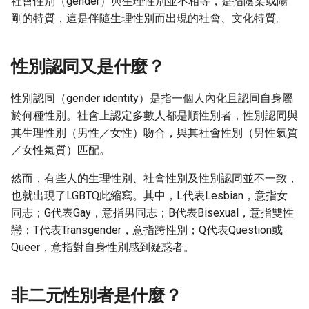
社會性別（gender）與生理性別並不相等，是指陰柔或陽
剛的特質，這是伴隨生理性別而出現的社會、文化特質。
性別認同又是什麼？
性別認同（gender identity）是指一個人內化且認同自身屬
於何種性別。社會上認定多數人都是順性別者，性別認同與
其生理性別（男性／女性）吻合，與其社會性別（男性氣質
／女性氣質）匹配。
然而，有些人的生理性別、社會性別及性別認同並不一致，
也就出現了LGBTQ此縮寫。其中，L代表Lesbian，意指女
同志；G代表Gay，意指男同志；B代表Bisexual，意指雙性
戀；T代表Transgender，意指跨性別；Q代表Question或
Queer，意指對自身性別感到疑惑者。
非二元性別者是什麼？