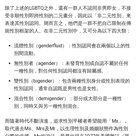
除了上述的LGBTQ之外，還有一群人不認同非男即女，不接
受非順性別即跨性別的二元畫分，因此以「非二元性別」來
表達其性別認同。簡而言之，他們是一群不把自己限制在傳
統性別框架的人。在非二元性別中，又可分為以下四大類：
流體性別（genderfluid）：性別認同會在兩個以上的性
別間流動。
無性別者（agender）：未發育性別或自認不屬於任何
一種性別，對任何性別認同都沒有歸屬感。
雙性別（bigender）：包含兩種性別身分或性別表現的
性別認同，通常自認既是男性也是女性。
混合性別（demigender）：部分或大部分是一種性
別，同時又與另一種性別混合。
而隨著時代不斷演進，追求性別平權者希望能用「Mx」，
取代過去Ms、Mrs及Mr，以生理性別及婚姻狀態作為性別