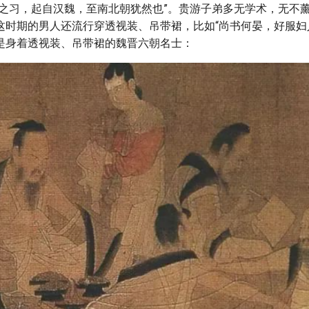
粉之习，起自汉魏，至南北朝犹然也”。贵游子弟多无学术，无不
这时期的男人还流行穿透视装、吊带裙，比如“尚书何晏，好服妇
是身着透视装、吊带裙的魏晋六朝名士：