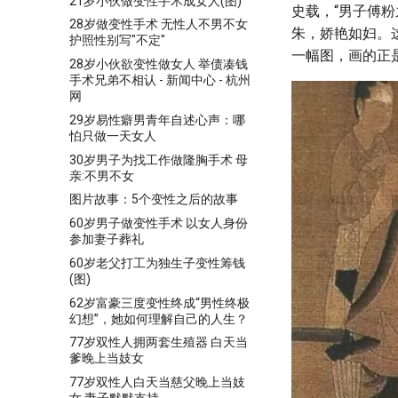
21岁小伙做变性手术成女人(图)
史载，“男子傅
28岁做变性手术 无性人不男不女
朱，娇艳如妇。
护照性别写"不定"
一幅图，画的正
28岁小伙欲变性做女人 举债凑钱
手术兄弟不相认 - 新闻中心 - 杭州
网
29岁易性癖男青年自述心声：哪
怕只做一天女人
30岁男子为找工作做隆胸手术 母
亲:不男不女
图片故事：5个变性之后的故事
60岁男子做变性手术 以女人身份
参加妻子葬礼
60岁老父打工为独生子变性筹钱
(图)
62岁富豪三度变性终成“男性终极
幻想”，她如何理解自己的人生？
77岁双性人拥两套生殖器 白天当
爹晚上当妓女
77岁双性人白天当慈父晚上当妓