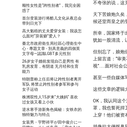
不夸张的说，这
顺性女性是“跨性别者”，我完全困
惑了
天下苦娘炮久矣
首尔变装游行将酷儿文化从夜总会
候还堂而皇之的
带到日光下
高大魁梧的丈夫爱穿女装：我该怎
所幸，国家终于
么面对“异装癖”爱人？
犹如一股清流，
臺北市政府衛生局社區心理衛生中
心 - 專題文章 - 別具意義的四個英
但别忘了，娘炮
文字母—認識LGBT多元性別
上留言道：“审
26岁女子婚前发现自己是男性 有
视”……面对社
乳房发育，有阴道 无月经和生育
能力
甚至一些自媒体
特朗普称上任后将让跨性别者离开
军队 将禁止跨性别者参军和参与
这些文章的逻辑
女子运动
株洲双性人15岁来"大姨妈" 喜欢
OK，我认同这
过女孩又看上小伙
罩，我也誓死捍
逆水寒手游新角色揭秘：女铁衣的
独特魅力与特点
上穿！他们被资
女装男・宇野祥平が田中俊介に一
就像拉大便抠鼻