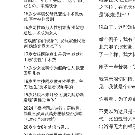
目惚れ、そして失恋…「恋するけ
だもの」本編映像
之下拉，在光天
15岁少年瞒父母做变性手术致伤
是“娘炮强奸”！
残 医生被判缓刑
说白了，这些矫
16岁两性畸形人性别难辨 渴望想
通过手术成为女人
举个例子，我有
游戏圈“伪娘现象”引发玩家全民批
判 伪娘究竟怎么了？
北京混了演艺圈
了一个样。我大
17岁女孩医院查出是男性 默默打
工凑“变性”手术费
刚子一声苦笑：
17岁少女被确诊为假两性人 欲变
回男儿身
我表示深切同情
18岁男生找网友做变性手术，主
见，我就是个gay
刀“医生”技术是看视频学的
19岁姑娘不来月经 附属九院诊断
你看看，为了割
发现“男性染色体”
2024「臺灣同志遊行」羅時豐、
不要以为这只是
勸世三姊妹及萬芳壓軸登台演唱
代，比如魏晋六
〈Love Yourself〉
出浴浑无力的样
20岁少女8年梦想当男儿