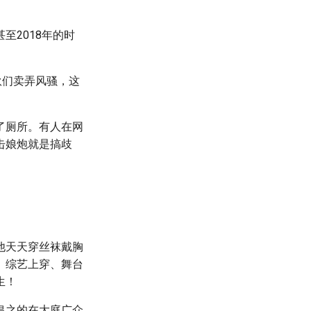
至2018年的时
。
伙们卖弄风骚，这
了厕所。有人在网
击娘炮就是搞歧
他天天穿丝袜戴胸
、综艺上穿、舞台
生！
皇之的在大庭广众