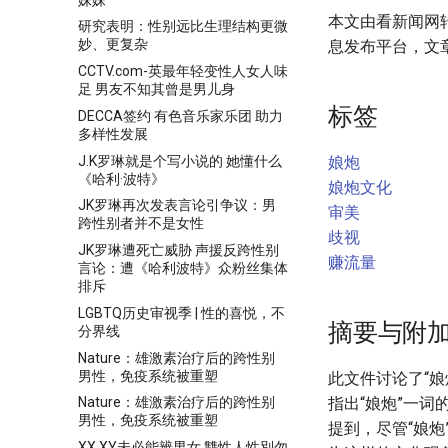
本文由看新闻网
研究表明：性别远比生理结构更微
妙、更复杂
息发布平台，文
CCTV.com-英最年轻变性人女人味
足 男友不知其曾是男儿身
标签
DECCA签约 有色音乐家乐团 助力
多样性发展
J.K罗琳就是个写小说的 她懂什么
娘炮
《哈利·波特》
娘炮文化
JK罗琳再次发表言论引争议：男
审美
跨性别者并不是女性
歧视
JK罗琳遭死亡威胁 声援反跨性别
赚流量
言论：遭《哈利波特》众粉丝集体
排斥
LGBTQ历史审视季 | 性的喜悦，不
摘要与附
分界线
Nature：雄激素治疗后的跨性别
男性，免疫系统被重塑
此文件讨论了“
指出“娘炮”一
Nature：雄激素治疗后的跨性别
男性，免疫系统被重塑
提到，尽管“娘
XX XY未必能辨男女 雙性人性別勿