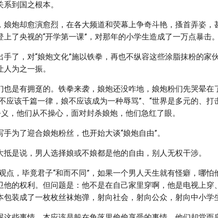
关系到国之根本。
，娘炮却愈演愈烈，在各大频道和荧幕上争奇斗艳，搔首弄姿，甚
登上了央视的“开学第一课”，对那年的小学生造成了一万点暴击
出手了，对“娘炮文化”施以铁拳，再也不纵容这些涂脂抹粉的家
让人为之一振。
们也是有拥趸的。铁拳来袭，娘炮还没咋地，娘炮粉们先哭晕在
美不应该千篇一律，娘不应该成为一种辱骂”、“世界是多元的、打
会公义，他们从不操心，面对封杀娘炮，他们急红了眼。
写手为了迎合娘炮粉丝，也开始大谈“娘炮自由”。
大抵是说，男人选择娘或不娘都是他的自由，别人无权干涉。
个观点，毕竟君子“和而不同”，如果一个男人天生就有怪癖，哪怕
卫他的权利。但问题是：他不是在自己家里穿啊，他是电视上穿
本包装成了一枚枚丝袜炮弹，射向社会，射向公众，射向中小学
屎这些事情，本应该是躲在角落里偷偷享受的事情，他们却堂而