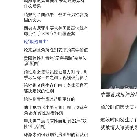
药娘拿激素当糖吃 长期吃激素有
什么后果
药娘的全面战争：被困在男性躯壳
里的女人
西弗吉尼亚州要求美国最高法院考
虑变性手术医疗补助覆盖案
论“娘炮自由”
论京剧旦角跨性别表演的美学价值
贵阳跨性别青年“爱穿男装”被单位
辞退(图)
跨性别女篮球员控被暴力对待，对
手球队称一面之词，视频被剪辑了
跨性别者的生存自白：身体器官不
能决定我的性别
中国官媒批评娘
跨性别青年应该得到更好的
前段时间因为某
迪士尼为《小美人鱼》舞台剧选主
角 必须跨性别者饰演
这段时间发生了
重庆男子患假两性畸形 过22年“双
性”生活(图)
就被情人曝光的
雄激素如何影响乳房组织的新认识