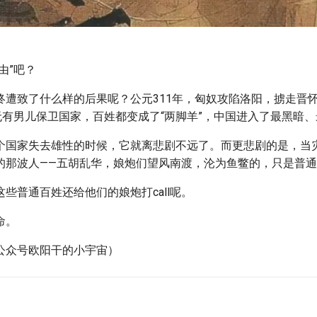
由”吧？
终遭致了什么样的后果呢？公元311年，匈奴攻陷洛阳，掳走晋
。无有男儿保卫国家，百姓都变成了“两脚羊”，中国进入了最黑暗
个国家失去雄性的时候，它就离悲剧不远了。而更悲剧的是，当
的那波人——五胡乱华，娘炮们望风南渡，沦为鱼鳖的，只是普
些普通百姓还给他们的娘炮打call呢。
命。
公众号欧阳干的小宇宙）