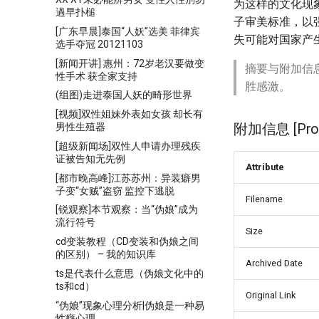
为这样的文化现
過早扑槌
子审美标准，以
[广东早晨]泰国“人妖”选美 菲律宾
失可能对国家产
选手夺冠 20121103
[新闻开讲] 惠州：72岁老汉要做变
摘要与附加信
性手术 获全家支持
胜感激。
(组图)走进泰国人妖的畸形世界
[视频]双性姐妹外表如女孩 却长有
附加信息 [Proce
男性生殖器
[超级新闻场]双性人申请办理残疾
证被告知无先例
Attribute
[都市晚高峰]江苏苏州：异装癖男
子变“女贼”盗窃 监控下逃脱
Filename
[锐观察]本节观察：当“伪娘”成为
流行符号
Size
cd变装教程（CD变装和伪娘之间
的区别） – 我的知识库
Archived Date
ts是代表什么意思（伪娘文化中的
ts和cd）
Original Link
“伪娘”现象心理分析|伪娘是一种易
性癖心理