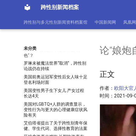
男子网恋被骗10万 “日籍华人美少
跨性别新闻档案
女”实为易性癖男生
男性假两性畸形 女相藏男身是她
跨性别与多元性别新闻资料档案馆
中国新闻网
凤凰网
又是他
男游客拒绝人妖服务被殴:记者暗
访泰国人妖的糜烂生活(图)
纪实：人妖为什么要吃避孕药？泰
论“娘炮
未分类
国除了人妖之外，还有什么“特
色”？
罗琳未被魔法世界“取消”，跨性别
论战仍在持续
正文
美国前奥运冠军变性后女人味十足
登名利场封面
作者：
欧阳大官
美国变性男子生下女儿 产女过程
时间：2021-09-
长达4天
美国对LGBTQ+人群的调查显示，
变性行为与更大的心理健康症状风
险有关
艾伯塔省提出了关于跨性别青年保
健、学生代词、选择性教育的法案