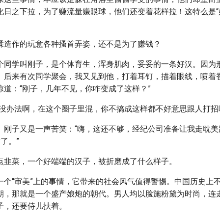
化日之下拉，为了赚流量赚眼球，他们还变着花样拉！这特么是“
揉造作的玩意各种搔首弄姿，还不是为了赚钱？
个同学叫刚子，是个体育生，浑身肌肉，妥妥的一条好汉。因为
。后来有次同学聚会，我又见到他，打着耳钉，描着眼线，喷着
惊道：“刚子，几年不见，你咋变成了这样？”
“没办法啊，在这个圈子里混，你不搞成这样都不好意思跟人打招
。刚子又是一声苦笑：“嗨，这还不够，经纪公司准备让我走耽美
了。”
点韭菜，一个好端端的汉子，被折磨成了什么样子。
一个“审美”上的事情，它带来的社会风气值得警惕。中国历史上
朝，那就是一个盛产娘炮的朝代。男人均以脸施粉黛为时尚，连
子，还要侍儿扶着。