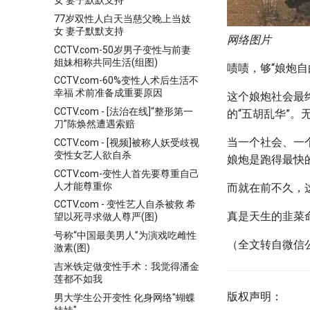
女 妻子默默支持
77岁双性人白天当慈父晚上当妓
女 妻子默默支持
网络图片
CCTV.com-50岁男子变性与前妻
姐妹相称共同生活(组图)
啧啧，够“娘炮自
CCTV.com-60%变性人术后生活不
幸福 术前准备成重要原因
这个娘炮社会最
CCTV.com - [法治在线]“整形第一
的“五胡乱华”
刀”陈焕然遭遇索赔
当一个社会、一
CCTV.com - [视频]被称人妖受歧视
变性女艺人欲自杀
娘炮是跑得最快
CCTV.com-变性人首先要尊重自己
人才能尊重你
而就在前不久，这
CCTV.com - 变性艺人自杀被救 希
真是天生的韭菜
望以死寻求做人尊严(图)
号称“中国最美男人”为演戏吃雌性
（全文转自微信
激素(图)
吉米铁定做变性手术：我觉得潘金
莲都不如我
版权声明：
男大学生公开变性 化身网络"蝴蝶
妹妹"