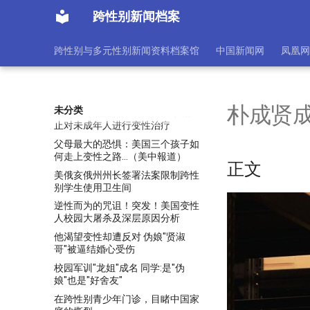
[我是跨男不是Ｔ】 政大生勇敢追
跨性别新闻档案
尋自我性別認同
被朋友骗去做身体检查，结果男子
跨性别与多元性别新闻资料档案馆
中国新闻网
凤凰网
一醒来惊觉遭“变性成女生”，还被
朋友逼迫要求跟他结婚
限量版彩虹色游戏纸牌来啦~与“It
Gets Better”携手传递爱与勇气
朴成贤成
未分类
最高院可能支持田纳西州禁令 阻
止对未成年人进行变性治疗
父母最大的恐惧：美国三个孩子如
何走上变性之路…（美中報道）
正文
美俄亥俄州州长签署法案限制跨性
别学生使用卫生间
逆性而为的咒诅！突发！美国变性
人校园大屠杀及深层原因分析
他渴望变性却遭反对 伪娘"贤淑
哥"被逼结婚心受伤
校园军训"龙姐"成名 同学:是"伪
娘"也是"好舍友"
在跨性别青少年门诊，目睹中国家