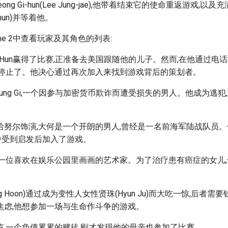
ng Gi-hun(Lee Jung-jae),他带着结束它的使命重返游戏,以及充
g-hun)并等着他。
Game 2中查看玩家及其角色的列表:
 Gi Hun赢得了比赛,正准备去美国跟随他的儿子。然而,在他通过
划停止了。他决心通过再次加入来找到游戏背后的策划者。
ung Gi,一个因参与加密货币欺诈而遭受损失的男人。他成为逃犯
努尔饰演,大何是一个开朗的男人,曾经是一名前海军陆战队员。他从S
中受到启发后加入了游戏。
,一位喜欢在娱乐公园里画画的艺术家。为了治疗患有癌症的女儿
Sung Hoon)通过成为变性人女性贤珠(Hyun Ju)而大吃一惊,后者
焦虑,他想参加一场与生命作斗争的游戏。
克,一个负债累累的赌徒,刚才发现他的母亲也参加了比赛。