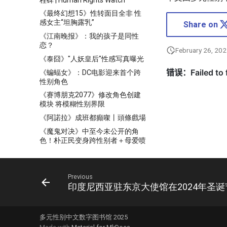
《最终幻想15》性转面目全非 性
感女主“坦胸露乳”
Share on
《江南晚报》：我的孩子是同性
恋？
February 26, 20
《泰囧》"人妖皇后"性感写真曝光
《蝙蝠女》：DC电影迎来首个跨
性别角色
《赛博朋克2077》修改角色创建
模块 将模糊性别界限
《阿諾拉》成班都癲㗎丨頭條戲場
《魔鬼对决》中至今未公开的角
色！朴正民变身跨性别者＋母爱喷
发
《魷魚遊戲2》公開全新預告！朴
成焄造型曝光...遭猜測將飾演「跨
Previous
性別角色」
印度尼西亚驻东京大使馆在2024年圣
《鱿鱼游戏2》公开新角色 朴成焄
演跨性别者 T.O.P扮嘻哈歌手
《龙腾4》能创建变性人角色：而
多元性别中文数字图书馆 2025
且还独享额外对话！