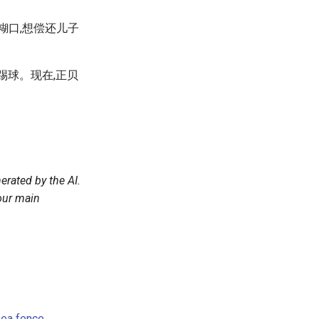
想养家糊口,想偿还儿子
赛中踢球。现在,正贝
erated by the AI.
 our main
sea fence