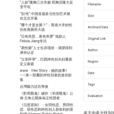
“人妖”隆胸三次失败 双胸没隆大反
Filename
变平坦
“别·性”:中国首届多元性别艺术展
Size
在北京开幕
“哪个才是女厕？”：香港大学的性
Archived Date
别友善厕所大战
“日有所思，夜有所梦” 戏剧人
Original Link
Felicia Jiang专访
“易性癖”人士生存现状：渴望得到
Author
身份认定
“父亲怀孕”，巴西跨性别夫妇重新
Region
定义家庭
www 《Her Story：她的故事》
Date
——第一部屬於跨性別者的迷你影
集
Tags
台灣聽力語言學會
《對馬戰鬼》續作《羊蹄戰鬼》公
Evaluation
佈 主角公開身為泛性戀者
《日惹原则》：女同性恋、男同性
恋、双性恋和跨性别人群权利的里
本文由多元性别
程碑 | Human Rights Watch