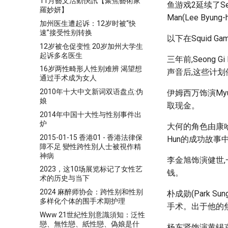
11月藝文活動快訊【聚焦藝術家
鱼游戏2延续了Seo
羅妙妍】
Man(Lee Byun
加州医生遭起诉：12岁时被“快
速”接受性别转换
以下在Squid 
12岁被仓促变性 20岁加州大学生
起诉多名医生
三年前,Seong
16岁两性畸形人性别难辨 渴望想
声音后,这些计
通过手术成为女人
2010年十大中文新词双语盘点:伪
伊姆西万饰演My
娘
取现金。
2014年中国十大性与性别事件出
炉
大何的角色由康哈
2015-01-15 香港01 - 香港法律保
Hun的成功故事
障不足 變性跨性別人士被視作精
神病
李金旭饰演健世
2023，这10场展览标记了女性艺
钱。
术的历史与当下
2024 麻醉师协会：跨性别和性别
朴成勋(Park 
多样化个体的围手术期护理
手术。出于他的
Www 21世紀性別意識須知：泛性
戀、無性戀、紙性戀、偽娘是什
杨东贤饰演黄锡