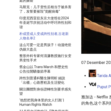
庭的撕裂
马斯克：儿子变性后相当于被杀害
了，发誓要摧毁“觉醒病毒”
印度尼西亚驻东京大使馆在2024
年圣诞节庆祝活动中呼吁跨性别和
谐
朴成贤成人变成跨性别者,古老新
人物名单2
这么可爱一定是男孩子！动漫绝世
伪娘大盘点
整形外科专家何清濂教授施行女变
男变性手术
07 Desember 202
舊金山以 Trans March 和歷史性
公告拉開驕傲節序幕
Tarida 
跨性別普通科醫生陳明昕 細說
「出櫃」心路歷程及生活變化
Puput Pu
關注團體對身份證轉性別要求感失
望
雅加达 - Netf
‘他想把我身体里的女人打跑’ |
的角色,这个系列将继
Human Rights Watch