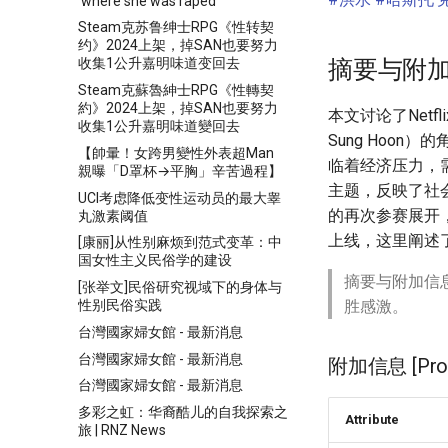
‘where she was raped’
Steam克苏鲁绅士RPG《性转契
约》2024上架，掉SAN也要努力
摘要与附
收集1公升嘉明味道变回去
Steam克蘇魯紳士RPG《性轉契
約》2024上架，掉SAN也要努力
本文讨论了Net
收集1公升嘉明味道變回去
Sung Hoo
【帥暈！女跨男變性外表超Man
临着经济压力，
親曝「D罩杯→平胸」辛苦過程】
主题，反映了社会
UCI考虑降低变性运动员的最大睾
的再次参赛展开，
丸激素阈值
上线，这里阐述
[康丽]从性别麻烦到范式变革：中
国女性主义民俗学的建设
摘要与附加信
[张举文]民俗研究视域下的身体与
性别民俗实践
胜感激。
台灣國家婦女館 - 最新消息
台灣國家婦女館 - 最新消息
附加信息 [Proce
台灣國家婦女館 - 最新消息
多彩之虹：华裔酷儿的自我探索之
Attribute
旅 | RNZ News