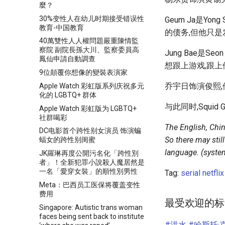
麼？
30%变性人在幼儿时期接受错误性
Geum Ja是Yon
教育-中国教育
的债务,但他只
40萬雙性人人權問題嚴重陳情監
察院 副院長孫大川、監察委員高
Jung Bae是S
鳳仙申請自動調查
想跟上游戏,跟
9位顛覆你想像的變裝表演家
乔宇日饰演俊熙
Apple Watch 彩虹版系列庆祝多元
化的 LGBTQ+ 群体
与此同时,Squid 
Apple Watch 彩虹版为 LGBTQ+
社群喝彩
The English, Chin
DC电影首个跨性别女演员 饰演蝙
So there may stil
蝠女的跨性别闺蜜
language. (system
JK羅琳再度公開污名化「跨性別
者」！全新犯罪小說殺人魔居然是
一名「愛穿女裝」的順性別男性
Tag:
serial
netflix
Meta：巴西员工医保将覆盖变性
费用
最受欢迎的标
Singapore: Autistic trans woman
faces being sent back to institute
#洪水
#哈斯托·