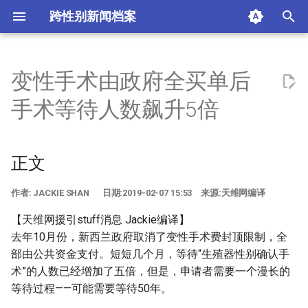
跨性别新闻档案
I
n
变性手术由政府全买单后
正文
i
手术等待人数飙升5倍
t
作者: Jackie Shan 日
期:2019-02-07 15:53 来源:
i
正文
天维网编译
a
摘要与附加信息
作者: JACKIE SHAN 日期:2019-02-07 15:53 来源:天维网编译
l
i
【天维网援引stuff消息 Jackie编译】
附加信息 [Processed Page
去年10月份，新西兰政府取消了变性手术费封顶限制，全
Metadata]
z
部由公共资金支付。短短几个月，等待“生殖器性别确认手
i
术”的人数已经增加了五倍，但是，申请者需要一个漫长的
等待过程——可能需要等待50年。
n