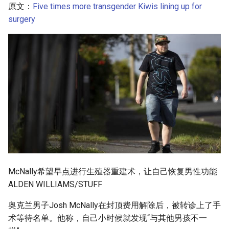
原文：
Five times more transgender Kiwis lining up for
g
surgery
s
e
a
r
c
h
McNally希望早点进行生殖器重建术，让自己恢复男性功能
ALDEN WILLIAMS/STUFF
奥克兰男子Josh McNally在封顶费用解除后，被转诊上了手
术等待名单。他称，自己小时候就发现“与其他男孩不一