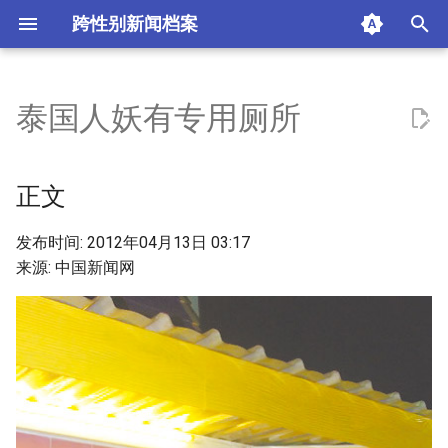
跨性别新闻档案
I
n
泰国人妖有专用厕所
正文
i
t
相关报道：
正文
i
热词：
发布时间: 2012年04月13日 03:17
a
来源: 中国新闻网
摘要与附加信息
l
i
附加信息 [Processed Page
z
Metadata]
i
n