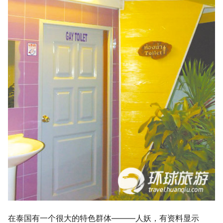
g
s
e
a
r
c
h
在泰国有一个很大的特色群体―――人妖，有资料显示