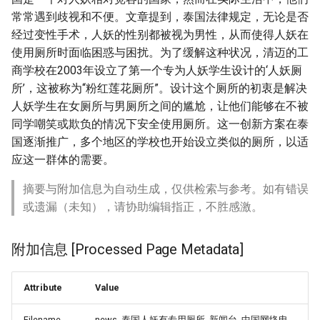
常常遇到歧视和不便。文章提到，泰国法律规定，无论是否
经过变性手术，人妖的性别都被视为男性，从而使得人妖在
使用厕所时面临困惑与困扰。为了缓解这种状况，清迈的工
商学校在2003年设立了第一个专为人妖学生设计的‘人妖厕
所’，这被称为“粉红莲花厕所”。设计这个厕所的初衷是解决
人妖学生在女厕所与男厕所之间的尴尬，让他们能够在不被
同学嘲笑或欺负的情况下安全使用厕所。这一创新方案在泰
国逐渐推广，多个地区的学校也开始设立类似的厕所，以适
应这一群体的需要。
摘要与附加信息为自动生成，仅供检索与参考。如有错误
或遗漏（未知），请协助编辑指正，不胜感激。
附加信息 [Processed Page Metadata]
Attribute
Value
Filename
news_泰国人妖有专用厕所_新闻台_中国网络电