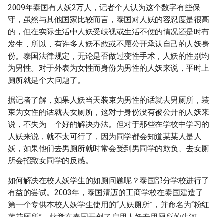
2009年泰国有人妖2万人，记者个人认为这个数字有些保
守，虽然与其他国家比较而言，泰国对人妖的容忍度是很高
的，但在实际生活中人妖受歧视或生活不便的情况还是时有
发生，所以，有许多人妖不敢或不愿公开承认自己的人妖身
份。泰国法律规定，无论是否做过变性手术，人妖的性别均
为男性。对于外表为女性而身份为男性的人妖来说，平时上
厕所就是个大问题了。
据记者了解，如果人妖当天装束为男性的话就去男厕所，装
束为女性的话就去女厕所，这对于身份没有被公开的人妖来
说，不失为一个好的解决办法。但对于那些在学校中学习的
人妖来说，就不太可行了，因为同学都会知道某某人是人
妖，如果他们去男厕所就时常会受到男同学的欺负、去女厕
所会招致女同学的反感。
如何解决在校人妖学生的如厕问题呢？泰国部分学校进行了
有益的尝试。2003年，泰国清迈的工商学校在泰国建造了
第一个专供本校人妖学生使用的“人妖厕所”，并命名为“粉红
莲花厕所”，此举在泰国开创了启用人妖专用厕所的先河。