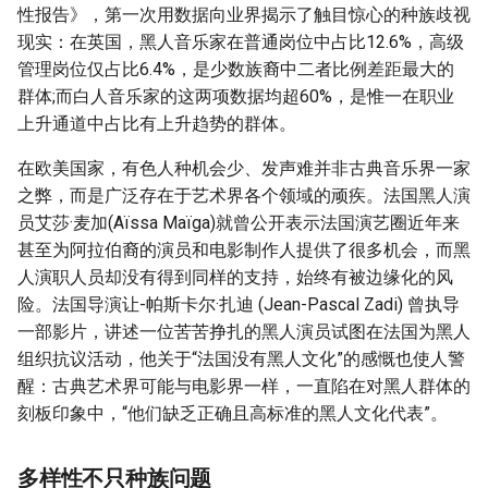
性报告》，第一次用数据向业界揭示了触目惊心的种族歧视
现实：在英国，黑人音乐家在普通岗位中占比12.6%，高级
管理岗位仅占比6.4%，是少数族裔中二者比例差距最大的
群体;而白人音乐家的这两项数据均超60%，是惟一在职业
上升通道中占比有上升趋势的群体。
在欧美国家，有色人种机会少、发声难并非古典音乐界一家
之弊，而是广泛存在于艺术界各个领域的顽疾。法国黑人演
员艾莎·麦加(Aïssa Maïga)就曾公开表示法国演艺圈近年来
甚至为阿拉伯裔的演员和电影制作人提供了很多机会，而黑
人演职人员却没有得到同样的支持，始终有被边缘化的风
险。法国导演让-帕斯卡尔·扎迪 (Jean-Pascal Zadi) 曾执导
一部影片，讲述一位苦苦挣扎的黑人演员试图在法国为黑人
组织抗议活动，他关于“法国没有黑人文化”的感慨也使人警
醒：古典艺术界可能与电影界一样，一直陷在对黑人群体的
刻板印象中，“他们缺乏正确且高标准的黑人文化代表”。
多样性不只种族问题