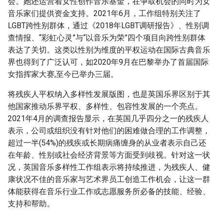
会。她还运营着女性创作音乐基金，在争取机会的同时为女
音乐家们提供资金支持。2021年6月，工作组特别关注了
LGBT跨性别群体，通过《2018年LGBT调研报告》、性别调
查情报、“彩虹心灵”与“以音乐为荣”四个项目向跨性别群体
表达了关切。这类以性别为维度的平权运动在国际古典音乐
界也得到了广泛认可，如2020年9月在巴黎举办了首届国际
女指挥家大赛,至今已举办三届。
将残疾人平权纳入多样性发展版图，也是英国乐界区别于其
他国家推动乐界平权、多样性、包容性发展的一个亮点。
2021年4月的调查报告显示，在英国几乎四分之一的残疾人
表示，公司或组织没有针对他们的困难做合理的工作调整，
超过一半(54%)的残疾或长期病痛缠身的从业者表示自己还
在年龄、性别或社会经济背景等方面受到歧视。针对这一状
况，英国音乐多样性工作组表示将持续推进，为残疾人、健
康状况不佳的音乐家与艺术界员工创造工作机会，让这一群
体能获得在音乐行业工作或志愿服务所必备的技能、经验、
支持和帮助。