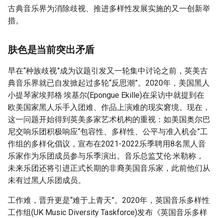
g
古典音乐界为消除歧视、推进多样性发展实施的又一创新举
措。
s
e
肤色是当前突出矛盾
a
早在“种族歧视”成为议题引发又一轮集中讨论之前，英美古
r
典音乐界就已自发掀起过多轮“反思潮”。2020年，美国黑人
c
小提琴家埃邦格·埃基尔(Epongue Ekille)在采访中就提到在
欧美国家黑人乐手入团难、作品上演难的现实窘境。现在，
h
这一问题开始得到英美多家艺术机构的重视：如美国奥尔巴
尼交响乐团积极响应“包容性、多样性、公平与准入机会”工
作组的多样化倡议，宣布在2021-2022乐季聘用8名黑人音
乐家作为乐团成员参与乐季演出。音乐总监艾伦·米勒称，
未来乐团还将引进正式长期的非裔美国音乐家，此前他们从
未有过黑人乐团成员。
工作难，晋升更是“难于上青天”。2020年，英国音乐多样性
工作组(UK Music Diversity Taskforce)发布《英国音乐多样