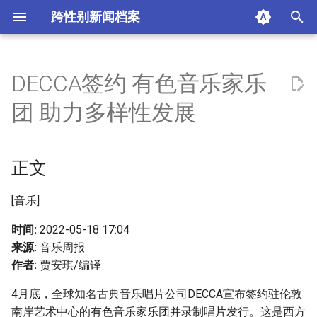
跨性别新闻档案
I
n
DECCA签约 有色音乐家乐
正文
i
团 助力多样性发展
t
肤色是当前突出矛盾
i
正文
多样性不只种族问题
a
多样性发展走向何处
l
[音乐]
i
时间:
2022-05-18 17:04
摘要与附加信息
来源:
音乐周报
z
作者:
贾安琪/编译
附加信息 [Processed Page
i
Metadata]
4月底，全球知名古典音乐唱片公司DECCA宣布签约驻伦敦
n
南岸艺术中心的有色音乐家乐团并录制唱片发行。这是西方