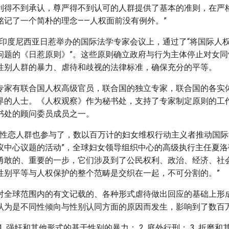
利得不到承认，尊严得不到认可的人群提供了基本的准则，在严
铭记了一个简朴的理念——人权面前没有例外。”
，在印度尼西亚日惹举办的国际法学专家会议上，通过了“将国际人
问题的《日惹原则》”。这些原则确立政府与行为主体停止对女同
性别人群的暴力、虐待和歧视的法律标准，确保充分的平等。
专家有联合国人权高级官员，联合国的独立专家，联合国的各实
界的人士。《人权观察》作为秘书处，支持了专家制定原则的工
书处的顾问委员成员之一。
女同性恋人群也参与了，数以百万计的妇女维权行动主义者推动国
议中心议题的活动”，全球妇女领导组织中心的高级执行主任夏洛
勇敢的、重要的一步，它们涉及到了公民权利、政治、经济、社
性别平等与人权保护的整个范畴是交织在一起，不可分割的。”
对全球范围内的有文记载的、各种形式虐待做出回应的基础上形
认为是不同性倾向与性别认同方面的原因而发生，影响到了数百
1. 强奸和其他形式的基于性别的暴力； 2. 庭外行刑； 3. 折磨