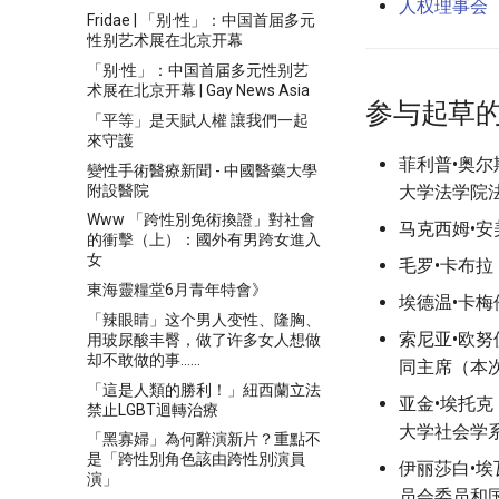
人权理事会
Fridae | 「别·性」：中国首届多元
性别艺术展在北京开幕
「别·性」：中国首届多元性别艺
术展在北京开幕 | Gay News Asia
参与起草
「平等」是天賦人權 讓我們一起
來守護
菲利普•奥尔
變性手術醫療新聞 - 中國醫藥大學
附設醫院
大学法学院
Www 「跨性別免術換證」對社會
马克西姆•
的衝擊（上）：國外有男跨女進入
女
毛罗•卡布
東海靈糧堂6月青年特會》
埃德温•卡
「辣眼睛」这个男人变性、隆胸、
索尼亚•欧努
用玻尿酸丰臀，做了许多女人想做
却不敢做的事……
同主席（本
「這是人類的勝利！」紐西蘭立法
亚金•埃托
禁止LGBT迴轉治療
大学社会学
「黑寡婦」為何辭演新片？重點不
是「跨性別角色該由跨性別演員
伊丽莎白•
演」
员会委员和