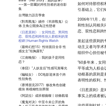
www 《Her Story：她的故事》
如何对待那些权
——第一部屬於跨性別者的迷你影
集
引基础上，它们
台灣聽力語言學會
2006年11月
《對馬戰鬼》續作《羊蹄戰鬼》公
和性别认同相关
佈 主角公開身為泛性戀者
恋、双性恋和跨
《日惹原则》：女同性恋、男同性
恋、双性恋和跨性别人群权利的里
发起这些原则的
程碑 | Human Rights Watch
动主义者与学术
《最终幻想15》性转面目全非 性
感女主“坦胸露乳”
组织中心担任秘
《江南晚报》：我的孩子是同性
恋？
“60多年来，
平等成为人权会
《泰囧》"人妖皇后"性感写真曝光
动根基的原则是
《蝙蝠女》：DC电影迎来首个跨
性别角色
表明性的权利、
《赛博朋克2077》修改角色创建
模块 将模糊性别界限
《日惹原则》是
事实上的或者被
《阿諾拉》成班都癲㗎丨頭條戲場
《魔鬼对决》中至今未公开的角
这些原则针对： 