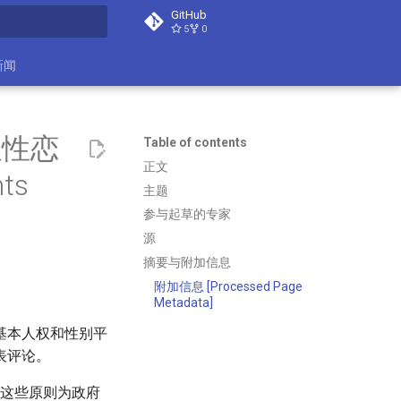
GitHub
5
0
search
新闻
双性恋
Table of contents
正文
ts
主题
参与起草的专家
源
摘要与附加信息
附加信息 [Processed Page
Metadata]
基本人权和性别平
表评论。
“这些原则为政府