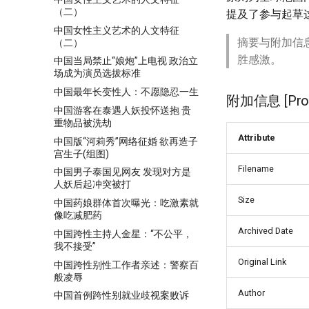
（二）
提及了参与起草
中国女性主义艺术的人文特征
摘要与附加信
（二）
胜感激。
中国当局禁止“娘炮”上电视 政治立
场成为演员选拔标准
中国最年长变性人：不愿隐忍一生
附加信息 [Proce
中国游客在泰遇人妖投怀送抱 贵
重物品被洗劫
Attribute
中国版“河莉秀”网络征婚 欲再造子
宫生子(组图)
Filename
中国男子泰国见网友 发现对方是
人妖后起冲突被打
Size
中国药娘群体首次曝光：吃激素就
像吃减肥药
Archived Date
中国跨性主持人金星：“不公平，
我不接受”
Original Link
中国跨性别性工作者亲述：警察百
般凌辱
Author
中国首例跨性别就业歧视案败诉