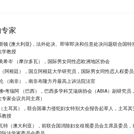
的专家
斯顿 (澳大利亚)，法外处决、即审即决和任意处决问题联合国
法学教授
安美希岑 （摩尔多瓦），国际男女同性恋欧洲地区协会
拉 （阿根廷），国立阿根廷大学研究员，国际男女同性恋人权委员
梅伦 （南非），南非布隆方丹最高上诉法院法官
佛•考瑞阿 （巴西），巴西多学科艾滋病协会（ABIA）副研究
次专家会议共同主席）
克（土耳其），联合国暴力侵犯妇女特别大会报告起草人，土耳其
系教授
埃瓦特（澳大利亚），前联合国消除妇女歧视委员会主席及委员，
国际法学家委员会委员