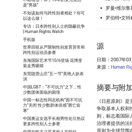
是“男孩”
罗曼•维尔
不知该如何与跨性别者相处？你可
罗伯特•文
以这么做！
专访：日本跨性别人士的隐蔽抗争
| Human Rights Watch
手机版
源
世界田联从严限制性别发育异常和
跨性别运动员参赛
日期：2007年03
东海国际艺术节10/6登场 花博变
装走秀吸睛
来源：
Human Rig
东莞隐贤山庄“五一节”美艳人妖表
演
摘要与附
中国LGBT：“不可抗力”之下，性
少数团体面临的困境
中国一标志性同志机构“因不可抗
《日惹原则》是
力”关闭 性少数群体倍感“唇亡齿
争取基本人权和
寒”
则，标志着国际
中国奥运女选手长相男性化引热议
治理者提供的法
更多跨性别人士参赛
原则为全球范围
中国女性主义艺术的人文特征