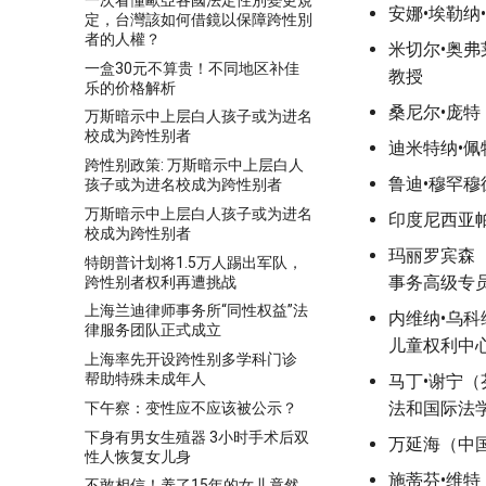
安娜•埃勒
定，台灣該如何借鏡以保障跨性別
者的人權？
米切尔•奥
一盒30元不算贵！不同地区补佳
教授
乐的价格解析
桑尼尔•庞
万斯暗示中上层白人孩子或为进名
校成为跨性别者
迪米特纳•
跨性别政策: 万斯暗示中上层白人
鲁迪•穆罕
孩子或为进名校成为跨性别者
万斯暗示中上层白人孩子或为进名
印度尼西亚
校成为跨性别者
玛丽罗宾森
特朗普计划将1.5万人踢出军队，
事务高级专
跨性别者权利再遭挑战
上海兰迪律师事务所“同性权益”法
内维纳•乌
律服务团队正式成立
儿童权利中
上海率先开设跨性别多学科门诊
帮助特殊未成年人
马丁•谢宁（
法和国际法
下午察：变性应不应该被公示？
下身有男女生殖器 3小时手术后双
万延海（中
性人恢复女儿身
施蒂芬•维
不敢相信！养了15年的女儿竟然