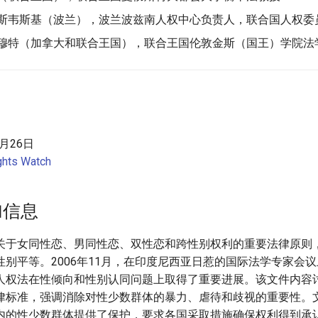
鲁斯韦斯基（波兰），波兰波兹南人权中心负责人，联合国人权委
特穆特（加拿大和联合王国），联合王国伦敦金斯（国王）学院法
月26日
hts Watch
加信息
关于女同性恋、男同性恋、双性恋和跨性别权利的重要法律原则
性别平等。2006年11月，在印度尼西亚日惹的国际法学专家会
人权法在性倾向和性别认同问题上取得了重要进展。该文件内容
律标准，强调消除对性少数群体的暴力、虐待和歧视的重要性。
内的性少数群体提供了保护，要求各国采取措施确保权利得到承