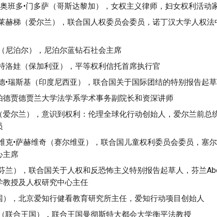
纳•奥班多•门多萨（哥斯达黎加），女权主义律师，妇女权利活动
弗莱赫梯（爱尔兰），联合国人权委员会委员，诺丁汉大学人权法
特（尼泊尔），尼泊尔蓝钻石社会主席
佩特洛娃（保加利亚），平等权利信托首席执行官
穆德•瑞斯基（印度尼西亚），联合国关于国际团结的特别报告起
帕德贾德贾兰大学法学系学术事务副院长和资深讲师
（爱尔兰），意识到权利：伦理全球化行动创始人，爱尔兰前总
员
科维克•萨赫维奇（赛尔维亚），联合国儿童权利委员会委员，塞
心主席
芬兰），联合国关于人权和反恐怖主义特别报告起草人，芬兰Abo A
学教授及人权研究中心主任
国），北京爱知行健看教育研究所主任，爱知行动项目创始人
特（联合王国），联合王国曼彻斯特大都会大学衡平法教授