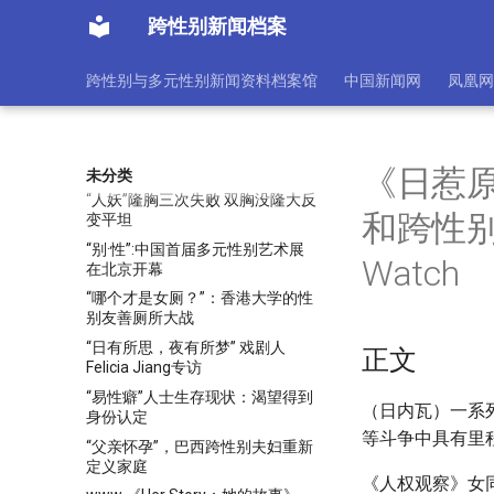
[张举文]民俗研究视域下的身体与
跨性别新闻档案
性别民俗实践
台灣國家婦女館 - 最新消息
跨性别与多元性别新闻资料档案馆
中国新闻网
凤凰网
台灣國家婦女館 - 最新消息
台灣國家婦女館 - 最新消息
多彩之虹：华裔酷儿的自我探索之
旅 | RNZ News
《日惹
未分类
“人妖”隆胸三次失败 双胸没隆大反
和跨性别人
变平坦
“别·性”:中国首届多元性别艺术展
Watch
在北京开幕
“哪个才是女厕？”：香港大学的性
别友善厕所大战
“日有所思，夜有所梦” 戏剧人
正文
Felicia Jiang专访
“易性癖”人士生存现状：渴望得到
（日内瓦）一系
身份认定
等斗争中具有里
“父亲怀孕”，巴西跨性别夫妇重新
定义家庭
《人权观察》女