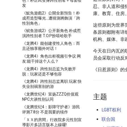
色！朴正民变身跨性别者＋母爱喷
发
忍、非人道和侵犯
《魷魚遊戲2》公開全新預告！朴
康、教育、住房
成焄造型曝光...遭猜測將飾演「跨
性別角色」
这些原则为世界
《鱿鱼游戏2》公开新角色 朴成焄
条原则都附有详
演跨性别者 T.O.P扮嘻哈歌手
机构、媒体、非
《龙腾4》能创建变性人角色：而
且还独享额外对话！
今天在日内瓦的
《龙腾4》角色出柜视频引争议 网
员会采取行动反
友:能干掉这个人么？
《龙腾4》跨性别总监为失败开
《日惹原则》的
脱：玩家还是不够包容
《龙腾4》跨性别总监离职 玩家:快
失业别祸害别的游
《龙腾世纪4》宣扬ZZZQ价值观
主题
NPC大谈性别认同
《龙腾世纪4：影障守护者》游民
LGBT权利
评测7.8分 不是我要的续作
联合国
「ＸＸ的房間」行政院多元性別宣
導影片多語言版本上線囉!