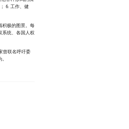
 6. 工作、健
幅积极的图景。每
权系统、各国人权
家曾联名呼吁委
为。