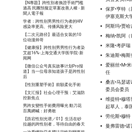
【N專題】跨性別者換證手術門檻
過高 民團預擬定草案改善人權 - 新
保罗•亨特
聞人電子報
伊塞克斯大
学者：跨性别男男性行为者的HIV
阿斯玛•贾
感染率更高、传播风险更大
【二次元路径】最适合女装的10
梅纳•凯阿
位动漫帅哥
米隆•考萨
【健康报】跨性别男男性行为者染
艾超16%-上海交通大学医学院-新
朱迪斯•梅
闻网
爱丽丝•M•
【微信公众号真实故事计划Pro报
道】当一位母亲知道孩子是跨性别
任
后
桑吉•马瑟
【性別重塑手術】前額柔化手術
委员会委员
【文汇报】社会心理干预：艾滋防
控新焦点
维提特•穆
男跨女變性手術費用曝光 動刀花
起草人，泰
百萬網喊：好勇敢
劳伦斯•穆
【跌宕性别光谱／01】生活在砂
拉越的跨性别者，等待自由的春天
曼弗雷德•
一次看懂歐亞各國法定性別變更規