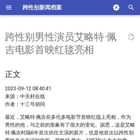
跨性别新闻档案
I
n
跨性别男性演员艾略特·佩
正文
i
吉电影首映红毯亮相
t
摘要与附加信息
i
正文
附加信息 [Processed Page
a
Metadata]
l
2023-09-12 08:40:41
来源：中关村在线
i
作者：十三号胡同
z
最近，艾略特·佩吉在多伦多电影节首映红毯上亮相，作为
i
男性的他，与之前的形象有了很大的变化。据悉，这是艾略
特·佩吉时隔6年首次担任主演的新片，也是他首次以跨性别
n