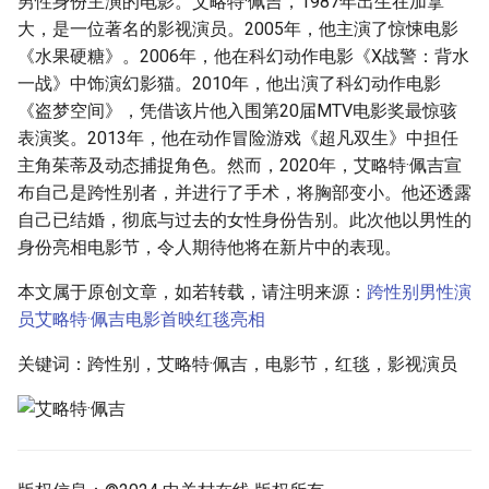
男性身份主演的电影。艾略特·佩吉，1987年出生在加拿
g
大，是一位著名的影视演员。2005年，他主演了惊悚电影
s
《水果硬糖》。2006年，他在科幻动作电影《X战警：背水
一战》中饰演幻影猫。2010年，他出演了科幻动作电影
e
《盗梦空间》，凭借该片他入围第20届MTV电影奖最惊骇
a
表演奖。2013年，他在动作冒险游戏《超凡双生》中担任
主角茱蒂及动态捕捉角色。然而，2020年，艾略特·佩吉宣
r
布自己是跨性别者，并进行了手术，将胸部变小。他还透露
c
自己已结婚，彻底与过去的女性身份告别。此次他以男性的
身份亮相电影节，令人期待他将在新片中的表现。
h
本文属于原创文章，如若转载，请注明来源：
跨性别男性演
员艾略特·佩吉电影首映红毯亮相
关键词：跨性别，艾略特·佩吉，电影节，红毯，影视演员