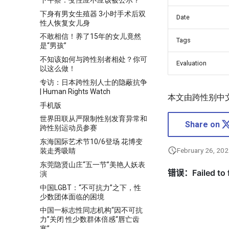
下身有男女生殖器 3小时手术后双
Date
性人恢复女儿身
不敢相信！养了15年的女儿竟然
Tags
是“男孩”
不知该如何与跨性别者相处？你可
Evaluation
以这么做！
专访：日本跨性别人士的隐蔽抗争
| Human Rights Watch
本文由跨性别中
手机版
世界田联从严限制性别发育异常和
Share on
跨性别运动员参赛
东海国际艺术节10/6登场 花博变
February 26, 20
装走秀吸睛
东莞隐贤山庄“五一节”美艳人妖表
演
中国LGBT：“不可抗力”之下，性
少数团体面临的困境
中国一标志性同志机构“因不可抗
力”关闭 性少数群体倍感“唇亡齿
寒”