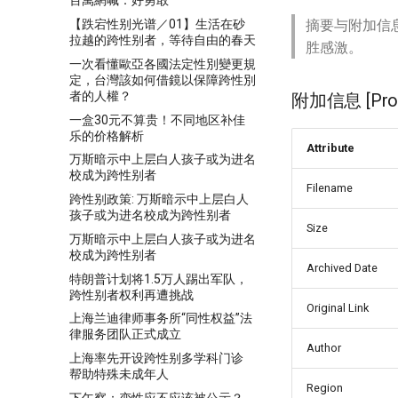
百萬網喊：好勇敢
【跌宕性别光谱／01】生活在砂
摘要与附加信
拉越的跨性别者，等待自由的春天
胜感激。
一次看懂歐亞各國法定性別變更規
定，台灣該如何借鏡以保障跨性別
者的人權？
附加信息 [Proce
一盒30元不算贵！不同地区补佳
乐的价格解析
Attribute
万斯暗示中上层白人孩子或为进名
校成为跨性别者
Filename
跨性别政策: 万斯暗示中上层白人
孩子或为进名校成为跨性别者
Size
万斯暗示中上层白人孩子或为进名
校成为跨性别者
Archived Date
特朗普计划将1.5万人踢出军队，
跨性别者权利再遭挑战
Original Link
上海兰迪律师事务所“同性权益”法
律服务团队正式成立
Author
上海率先开设跨性别多学科门诊
帮助特殊未成年人
Region
下午察：变性应不应该被公示？