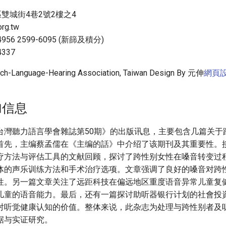
區雙城街4巷2號2樓之4
org.tw
956 2599-6095 (新篩及積分)
337
h-Language-Hearing Association, Taiwan Design By 元伸
網頁
加信息
台灣聽力語言學會雜誌第50期》的出版讯息，主要包含几篇关于
首先，主编蔡孟儒在《主编的話》中介绍了该期刊及其重要性。
疗方法与评估工具的文献回顾，探讨了跨性别女性在嗓音转变过
体的声乐训练方法和手术治疗选项。文章强调了良好的嗓音对跨
性。另一篇文章关注了远距科技在偏远地区重度语音异常儿童复
儿童的语音能力。最后，还有一篇探讨助听器银行计划的社會投
对听觉健康认知的价值。整体来说，此杂志为处理与跨性别者及
据与实证研究。