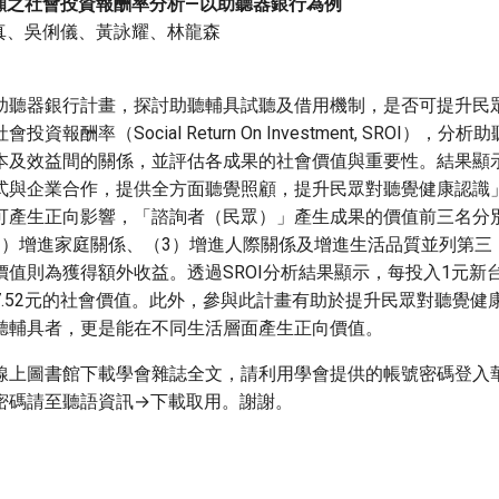
顧之社會投資報酬率分析—以助聽器銀行為例
真、吳俐儀、黃詠耀、林龍森
助聽器銀行計畫，探討助聽輔具試聽及借用機制，是否可提升民
資報酬率（Social Return On Investment, SROI），
本及效益間的關係，並評估各成果的社會價值與重要性。結果顯
式與企業合作，提供全方面聽覺照顧，提升民眾對聽覺健康認識
可產生正向影響，「諮詢者（民眾）」產生成果的價值前三名分
2）增進家庭關係、（3）增進人際關係及增進生活品質並列第三
價值則為獲得額外收益。透過SROI分析結果顯示，每投入1元新
7.52元的社會價值。此外，參與此計畫有助於提升民眾對聽覺健
聽輔具者，更是能在不同生活層面產生正向價值。
線上圖書館下載學會雜誌全文，請利用學會提供的帳號密碼登入
密碼請至聽語資訊→下載取用。謝謝。