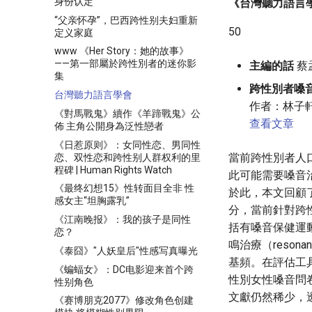
身份认定
《台灣聽力語言
“父亲怀孕”，巴西跨性别夫妇重新
50
定义家庭
www 《Her Story：她的故事》
——第一部屬於跨性別者的迷你影
主編的話
蔡
集
跨性別者嗓
台灣聽力語言學會
作者：林子
《對馬戰鬼》續作《羊蹄戰鬼》公
查看文章
佈 主角公開身為泛性戀者
《日惹原则》：女同性恋、男同性
當前跨性別者人
恋、双性恋和跨性别人群权利的里
程碑 | Human Rights Watch
此可能需要嗓音
《最终幻想15》性转面目全非 性
於此，本文回顧
感女主“坦胸露乳”
分，當前針對跨
《江南晚报》：我的孩子是同性
括有嗓音保健運動（vo
恋？
鳴治療（reson
《泰囧》"人妖皇后"性感写真曝光
基頻。在評估工具部
《蝙蝠女》：DC电影迎来首个跨
性別女性嗓音問卷（t
性别角色
文獻仍然稀少，
《赛博朋克2077》修改角色创建