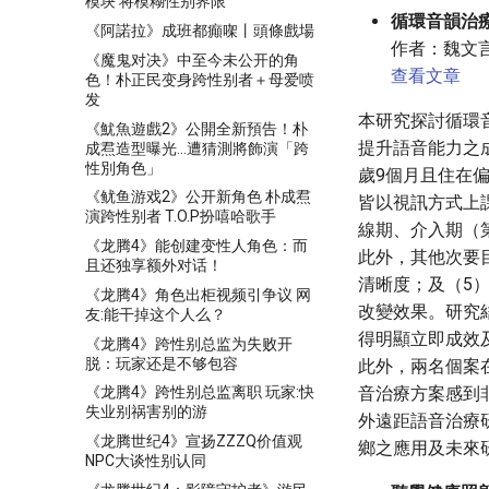
模块 将模糊性别界限
循環音韻治
《阿諾拉》成班都癲㗎丨頭條戲場
作者：魏文
《魔鬼对决》中至今未公开的角
查看文章
色！朴正民变身跨性别者＋母爱喷
发
本研究探討循環
《魷魚遊戲2》公開全新預告！朴
提升語音能力之
成焄造型曝光...遭猜測將飾演「跨
性別角色」
歲9個月且住在偏
《鱿鱼游戏2》公开新角色 朴成焄
皆以視訊方式上
演跨性别者 T.O.P扮嘻哈歌手
線期、介入期（
《龙腾4》能创建变性人角色：而
此外，其他次要
且还独享额外对话！
清晰度；及（5
《龙腾4》角色出柜视频引争议 网
改變效果。研究
友:能干掉这个人么？
得明顯立即成效
《龙腾4》跨性别总监为失败开
脱：玩家还是不够包容
此外，兩名個案
音治療方案感到
《龙腾4》跨性别总监离职 玩家:快
失业别祸害别的游
外遠距語音治療
《龙腾世纪4》宣扬ZZZQ价值观
鄉之應用及未來
NPC大谈性别认同