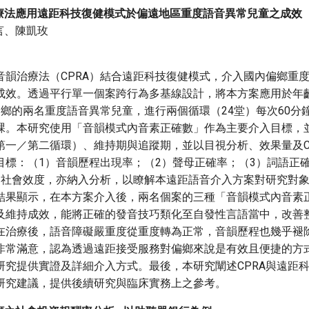
療法應用遠距科技復健模式於偏遠地區重度語音異常兒童之成效
言、陳凱玫
音韻治療法（CPRA）結合遠距科技復健模式，介入國內偏鄉重
成效。透過平行單一個案跨行為多基線設計，將本方案應用於年齡
鄉的兩名重度語音異常兒童，進行兩個循環（24堂）每次60分鐘
課。本研究使用「音韻模式內音素正確數」作為主要介入目標，
第一／第二循環）、維持期與追蹤期，並以目視分析、效果量及
目標：（1）音韻歷程出現率；（2）聲母正確率；（3）詞語正
）社會效度，亦納入分析，以瞭解本遠距語音介入方案對研究對
結果顯示，在本方案介入後，兩名個案的三種「音韻模式內音素
及維持成效，能將正確的發音技巧類化至自發性言語當中，改善
在治療後，語音障礙嚴重度從重度轉為正常，音韻歷程也幾乎褪
非常滿意，認為透過遠距接受服務對偏鄉來說是有效且便捷的方
研究提供實證及詳細介入方式。最後，本研究闡述CPRA與遠距
研究建議，提供後續研究與臨床實務上之參考。