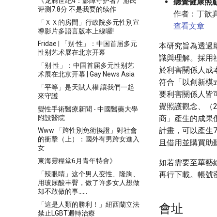
《龙腾世纪4：影障守护者》游民
聽覺健康照
评测7.8分 不是我要的续作
作者：丁歆
「ＸＸ的房間」行政院多元性別宣
查看文章
導影片多語言版本上線囉!
Fridae | 「别·性」：中国首届多元
本研究旨為透過
性别艺术展在北京开幕
識與理解。採用社會投
「别·性」：中国首届多元性别艺
於利害關係人成
术展在北京开幕 | Gay News Asia
符合「以創新模
「平等」是天賦人權 讓我們一起
要利害關係人皆
來守護
覺照護觀念、（
變性手術醫療新聞 - 中國醫藥大學
附設醫院
商」產生的成果
計畫，可以產生
Www 「跨性別免術換證」對社會
的衝擊（上）：國外有男跨女進入
且借用並購買助
女
東海靈糧堂6月青年特會》
如若需要至華藝
「辣眼睛」这个男人变性、隆胸、
再行下載。帳號
用玻尿酸丰臀，做了许多女人想做
却不敢做的事……
「這是人類的勝利！」紐西蘭立法
會址
禁止LGBT迴轉治療