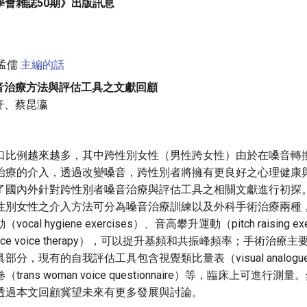
學會雜誌50期》出版訊息
孟儒
主編的話
音治療方法與評估工具之文獻回顧
軒、蔡昆瀛
口比例越來越多，其中跨性別女性（男性跨女性）由於在嗓音轉
治療的介入，透過改變嗓音，跨性別者將擁有更良好之心理健康
了國內外針對跨性別者嗓音治療與評估工具之相關文獻進行初探
性別女性之介入方法可分為嗓音治療訓練以及外科手術治療兩種
cal hygiene exercises）、音高攀升運動（pitch raising e
ance voice therapy），可以提升基頻和共振峰頻率；手術治
分，現有的自我評估工具包含視覺類比量表（visual analogue 
rans woman voice questionnaire）等，臨床上可進行
透過本文回顧冀望未來有更多發展與討論。