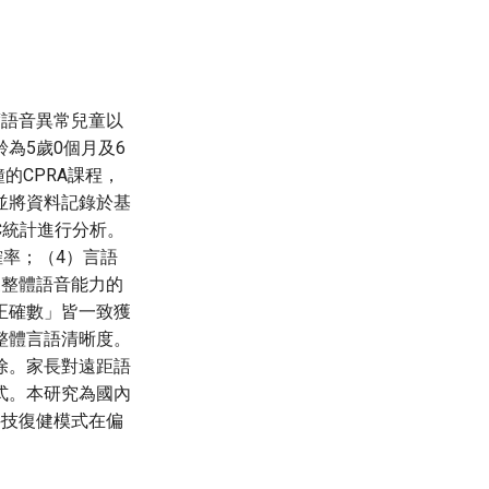
度語音異常兒童以
為5歲0個月及6
的CPRA課程，
並將資料記錄於基
C統計進行分析。
確率；（4）言語
象整體語音能力的
正確數」皆一致獲
整體言語清晰度。
除。家長對遠距語
式。本研究為國內
科技復健模式在偏