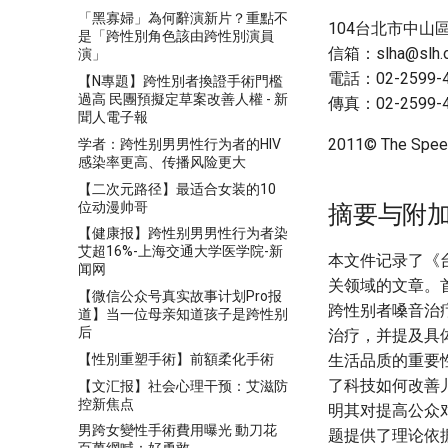
「黑寡婦」為何辭演新片？重點不
104台北市中山
是「跨性別角色該由跨性別演員
信箱：
slha@slh.
演」
電話：02-2599-4
【N專題】跨性別者換證手術門檻
過高 民團預擬定草案改善人權 - 新
傳真：02-2599-4
聞人電子報
2011© The Speec
学者：跨性别男男性行为者的HIV
感染率更高、传播风险更大
【二次元路径】最适合女装的10
位动漫帅哥
摘要与附
【健康报】跨性别男男性行为者染
艾超16%-上海交通大学医学院-新
本文件记录了《
闻网
关领域的文章。
【微信公众号真实故事计划Pro报
跨性别者嗓音治
道】当一位母亲知道孩子是跨性别
后
治疗，并提及具
【性別重塑手術】前額柔化手術
生活品质的重要
了科技如何改善
【文汇报】社会心理干预：艾滋防
控新焦点
明其对提高公众
男跨女變性手術費用曝光 動刀花
题提供了理论依