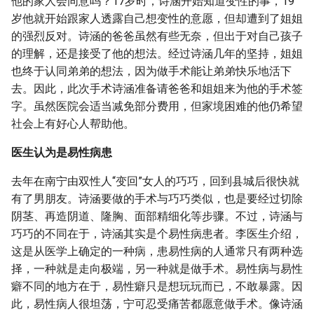
他的家人会同意吗？17岁时，诗涵开始知道变性的事，19
岁他就开始跟家人透露自己想变性的意愿，但却遭到了姐姐
的强烈反对。诗涵的爸爸虽然有些无奈，但出于对自己孩子
的理解，还是接受了他的想法。经过诗涵几年的坚持，姐姐
也终于认同弟弟的想法，因为做手术能让弟弟快乐地活下
去。因此，此次手术诗涵准备请爸爸和姐姐来为他的手术签
字。虽然医院会适当减免部分费用，但家境困难的他仍希望
社会上有好心人帮助他。
医生认为是易性病患
去年在南宁由双性人“变回”女人的巧巧，回到县城后很快就
有了男朋友。诗涵要做的手术与巧巧类似，也是要经过切除
阴茎、再造阴道、隆胸、面部精细化等步骤。不过，诗涵与
巧巧的不同在于，诗涵其实是个易性病患者。李医生介绍，
这是从医学上确定的一种病，患易性病的人通常只有两种选
择，一种就是走向极端，另一种就是做手术。易性病与易性
癖不同的地方在于，易性癖只是想玩玩而已，不敢暴露。因
此，易性病人很坦荡，宁可忍受痛苦都愿意做手术。像诗涵