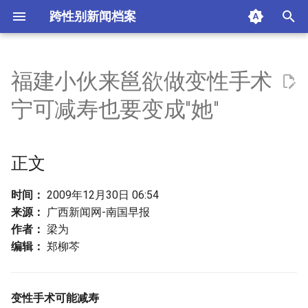
跨性别新闻档案
I
n
福建小伙来邕欲做变性手术
正文
i
宁可减寿也要变成"她"
t
摘要与附加信息
i
正文
附加信息 [Processed Page
a
Metadata]
l
时间：
2009年12月30日 06:54
来源：
广西新闻网-南国早报
i
作者：
梁为
z
编辑：
郑柳芩
i
n
变性手术可能减寿