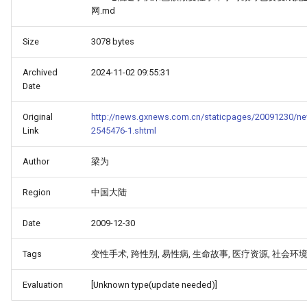
网.md
Size
3078 bytes
Archived
2024-11-02 09:55:31
Date
Original
http://news.gxnews.com.cn/staticpages/20091230/n
Link
2545476-1.shtml
Author
梁为
Region
中国大陆
Date
2009-12-30
Tags
变性手术, 跨性别, 易性病, 生命故事, 医疗资源, 社会环境
Evaluation
[Unknown type(update needed)]