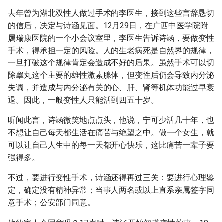
g
去年曾为湖北双性人做过手术的李医生，接到这些言辞恳切
s
的信后，决定与诗涵见面。12月29日，在广西中医学院附
属瑞康医院的一个小会议室里，李医生告诉诗涵，要做变性
e
手术，得承担一定的风险。人的生老病死是自然界的规律，
a
一旦打破这个规律肯定会造成不好的后果。虽然手术可以切
除睾丸这个主要的雄性激素腺体，但变性后仍会导致内分泌
r
失调，并造成与内分泌有关的心、肝、肾等机体功能过早衰
c
退。因此，一般变性人只能活到四五十岁。
h
听闻此言，诗涵微笑地点点头，他说，宁可少活几十年，也
不想让自己每天都生活在痛苦与绝望之中。做一个女生，就
可以让自己人生中的每一天都开心快乐，这比痛苦一辈子要
强得多。
不过，要进行变性手术，诗涵还得再过三关：要进行心理鉴
定，确定没有精神异常；当事人两名或以上直系亲属签字同
意手术；公安部门同意。