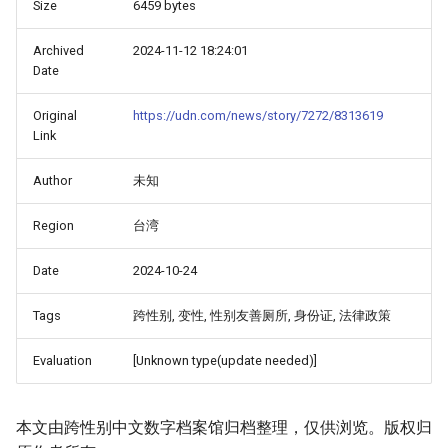
Size
6459 bytes
Archived
2024-11-12 18:24:01
Date
Original
https://udn.com/news/story/7272/8313619
Link
Author
未知
Region
台湾
Date
2024-10-24
Tags
跨性别, 变性, 性别友善厕所, 身份证, 法律政策
Evaluation
[Unknown type(update needed)]
本文由跨性别中文数字档案馆归档整理，仅供浏览。版权归