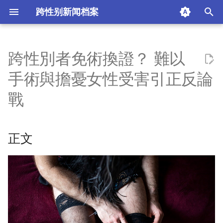
跨性别新闻档案
I
n
跨性別者免術換證？ 難以
正文
i
手術與擔憂女性受害引正反論
t
支持免術換證的意見
戰
i
反對免術換證的意見
a
正文
折衷的提議
l
i
摘要与附加信息
z
附加信息 [Processed Page
i
Metadata]
n