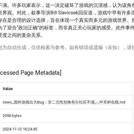
不满。许多玩家表示，这一决定破坏了游戏的沉浸感，认为该角
界观。对此，叙事导演Bill Slavicsek回应道，游戏中早有许
存在是合理的设计选择，旨在体现一个真实而多元的游戏世界。
为了迎合“政治正确”的标签，而非真正关心玩家的感受。此件事
受度之间的复杂关系。
息为自动生成，仅供检索与参考。如有错误或遗漏（未知），请
ssed Page Metadata]
Value
news_国外游戏出大Bug：非二元性别角色引社区不满_-_中关村在线.md
2056 bytes
2024-11-12 16:24:45