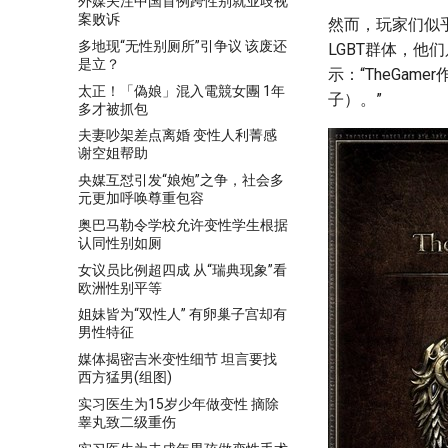
外媒关注中国首例跨性别就业歧视
案败诉
然而，玩家们似
多地现“无性别厕所”引争议 该废还
LGBT群体，他
是立？
示：“TheGa
太正！「偽娘」混入電競女團 1年
子）。”
多才被抓包
夫妻吵架差点离婚 变性人利菁感
谢空姐帮助
央媒互怼引发“娘炮”之争，社会多
元更加呼唤尊重包容
奥巴马勒令学校允许变性学生根据
认同性别如厕
女议员比例超四成 从“瑞典现象”看
欧洲性别平等
姐妹皆为“双性人” 有卵巢子宫却有
男性特征
媒体揭密吉米变性细节 坦言要找
西方猛男(组图)
实习医生为15岁少年做变性 摘除
睾丸致二级重伤