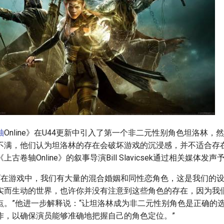
轴
Online》在U44更新中引入了第一个非二元性别角色坦洛林，
不满，他们认为坦洛林的存在会破坏游戏的沉浸感，并不适合存
古卷轴Online》的叙事导演Bill Slavicsek通过相关媒体发
k表示：“在游戏中，我们有大量的混合婚姻和同性恋角色，这是我们的
实而生动的世界，也许你并没有注意到这些角色的存在，因为我
点。”他进一步解释说：“让坦洛林成为非二元性别角色是正确的
作，以确保演员能够准确地把握自己的角色定位。”