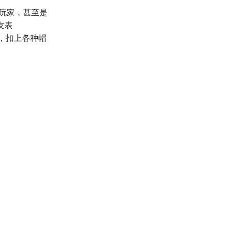
玩家，甚至是
友表
体，扣上各种帽