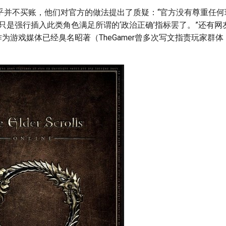
乎并不买账，他们对官方的做法提出了质疑：“官方没有尊重任何
们只是强行插入此类角色满足所谓的‘政治正确’指标罢了。”还有网
mer作为游戏媒体已经臭名昭著（TheGamer曾多次写文指责玩家群