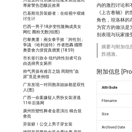
川普反跨性別廣告拉攏未表態選民
内的激烈讨论和
專家警告恐釀反效果
《上古卷轴》的世
巴基斯坦异装癖者：在歧视中艰难
讨生计
角色，坦洛林的
巴西一男子18岁变性隆胸成美女
为官方的做法是
网红 圈粉无数(组图)
别表现与玩家接
巴黎奧運︱兩女拳手掀「跨性別」
爭議 《哈利波特》作者怒轟 國際
摘要与附加信
奧委會力撐貨真價實 (18:59)
胜感激。
市长签行政令 纽约跨性别者可自
由选择男女厕所
附加信息 [Proce
帅气男孩有难言之隐 周期性“血
尿”竟是来例假
广东发现一对同胞亲姐妹都是双性
Attribute
人(图)
广西一命案嫌疑人男扮女装潜逃
Filename
11年后落网
廣州拒變性舞者金星演出 稱合規
Size
會批
异装癖！公交上男子穿女装
Archived Date
德国首届男扮女装走秀比赛 变装