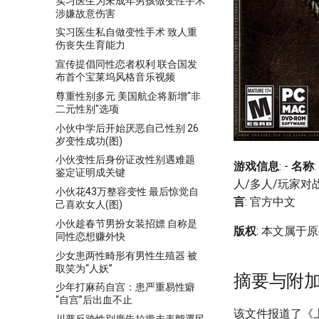
实习医生为未成年男孩做变性手术
涉嫌故意伤害
实习医生私自做变性手术 致人重
伤丧失生育能力
宣传提倡同性恋者权利 联合国发
布首个宝莱坞风格音乐视频
尊重性别多元 美国航企将新增"非
二元性别"选项
小伙中学后开始厌恶自己性别 26
岁变性成功(图)
小伙变性后身份证改性别遇难题
游戏信息
: -
名称
鉴定证明成关键
人/多人/玩家对
小伙花43万整容变性 最后惊觉自
言
: 官方中文
己喜欢女人(图)
小伙趁春节男扮女装招嫖 自称是
版权
: 本文属
同性恋想赚外快
少女患两性畸形有男性生殖器 被
取笑为“人妖”
摘要与附
少年打麻药自宫：患严重易性癖
“自宫”后出血不止
该文件报道了《上