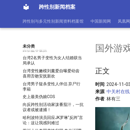
变性手术由政府全买单后 手术等
待人数飙升5倍
跨性别新闻档案
变性泄密大兵出狱 曾在男监绝食
自杀后做变性手术
跨性别与多元性别新闻资料档案馆
中国新闻网
凤凰网
News 变性男子整形成瘾追求完美
脸蛋与妻子似姐妹（组图） 新华
网
台变装癖男子偷内衣裤等女性用品
国外游戏
未分类
因窃盗罪被抓
台湾2名男子变性为女人结婚获当
局承认
正文
台湾变性嫩模刘薰爱自曝爱幼齿
喜用舌吻安抚新欢
台湾男子疑杀变性人伴侣 弃尸行
时间
: 2024-11-0
李箱
来源
:
中关村在线
史上最美伪娘COS
作者
: 林有三
向反跨性别活动家泼番茄汁，一抗
议者或被逮捕！
哈利波特演员回应JK罗琳"反跨"言
论：这让我感到难过