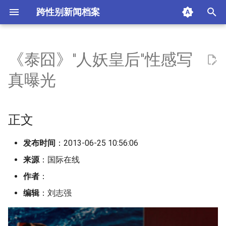
跨性别新闻档案
I
n
《泰囧》"人妖皇后"性感写
正文
i
真曝光
t
摘要与附加信息
i
正文
附加信息 [Processed Page
a
Metadata]
l
发布时间
：2013-06-25 10:56:06
来源
：国际在线
i
作者
：
z
编辑
：刘志强
i
n