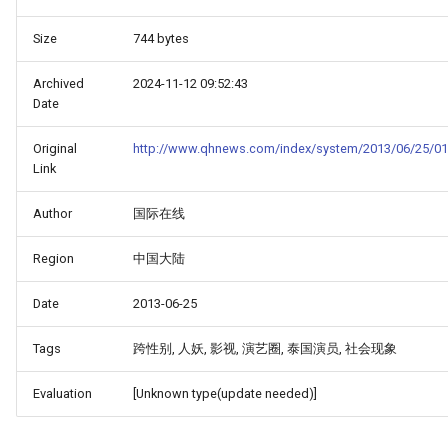
Size
744 bytes
Archived
2024-11-12 09:52:43
Date
Original
http://www.qhnews.com/index/system/2013/06/25/01
Link
Author
国际在线
Region
中国大陆
Date
2013-06-25
Tags
跨性别, 人妖, 影视, 演艺圈, 泰国演员, 社会现象
Evaluation
[Unknown type(update needed)]