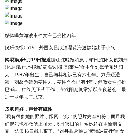
媒体曝黄海波事件女主已变性四年
娱乐快报0519：外围女吕欣潼曝黄海波嫖娼出手小气
网易娱乐5月19日报道
据辽沈晚报消息，昨日,沈阳女孩刘丹
(化名)致电本报称“黄海波(微博)事件”女主角刘馨予系沈阳
人，1987年出生，自己与其相识已有六七年。刘丹还透
露，刘馨予确为变性人，变性至今已有4年，但做女性打扮
已9年，始终无正式工作，在沈阳期间常活跃在夜总会，最
近一两年去了北京。
皮肤超好，声音有磁性
“我有很多她的照片，跟网上流出的照片完全相符，而且我
们偶尔也在微信上聊天，5月15日的时候她还在更新朋友
圈，结果16日就出事了。”刘丹非常确认“黄海波事件”的女