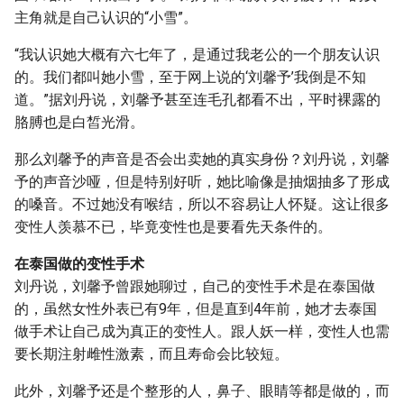
主角就是自己认识的“小雪”。
“我认识她大概有六七年了，是通过我老公的一个朋友认识
的。我们都叫她小雪，至于网上说的‘刘馨予’我倒是不知
道。”据刘丹说，刘馨予甚至连毛孔都看不出，平时裸露的
胳膊也是白皙光滑。
那么刘馨予的声音是否会出卖她的真实身份？刘丹说，刘馨
予的声音沙哑，但是特别好听，她比喻像是抽烟抽多了形成
的嗓音。不过她没有喉结，所以不容易让人怀疑。这让很多
变性人羡慕不已，毕竟变性也是要看先天条件的。
在泰国做的变性手术
刘丹说，刘馨予曾跟她聊过，自己的变性手术是在泰国做
的，虽然女性外表已有9年，但是直到4年前，她才去泰国
做手术让自己成为真正的变性人。跟人妖一样，变性人也需
要长期注射雌性激素，而且寿命会比较短。
此外，刘馨予还是个整形的人，鼻子、眼睛等都是做的，而