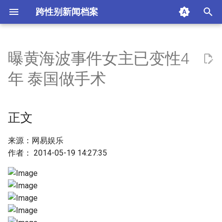
跨性别新闻档案
I
n
曝黄海波事件女主已变性4
正文
i
年 泰国做手术
t
摘要与附加信息
i
正文
附加信息 [Processed Page
a
Metadata]
l
来源：网易娱乐
作者： 2014-05-19 14:27:35
i
z
i
n