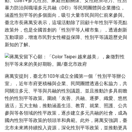
動、LGBT+多元性別、家庭照顧關懷、女性經濟培力、性別
g
暴力防治與職場多元共融（DEI）等民間團體與企業攤位，
s
涵蓋性別平等的多個面向，吸引大量市民與同仁前來參與。
臺北市長蔣萬安表示，這場活動除了回顧十年性別平等亮點
e
政策外，也是全國首創的「性別平等人權市集」，透過創新
a
互動環節，增進市民對女性權益保障、性別平等議題歷史與
新知的了解。
r
c
h
蔣萬安提到，臺北市103年成立全國第一個「性別平等辦公
室」，近年市府更積極與企業、民間團體透過公私協力，共
同關注多元、平等與共融的性別議題。並且推動許多具前瞻
性的性別平等政策。圍繞「友善、共融、逐夢、織愛、悠然
過活」五大主軸，推動涵蓋生活、教育、就業、照護、公共
參與等各領域的性平政策，逐步建立多元共融的社會，成為
國內性別平等政策的領頭羊和典範。此外，蔣萬安強調，臺
北市未來將持續投入資源，深化性別平等政策，並推動更具