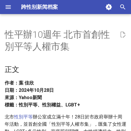
跨性别新闻档案
I
n
性平辦10週年 北市首創性
正文
i
別平等人權市集
t
摘要与附加信息
i
正文
附加信息 [Processed Page
a
Metadata]
l
作者：葉 佳欣
日期：2024年10月28日
i
來源：Yahoo新聞
z
標籤：性別平等、性別權益、LGBT+
i
北市
性別平等
辦公室成立滿十年！28日於市政府舉辦十周
年活動，並首創全國「性別平等人權市集」，匯集了女性運
n