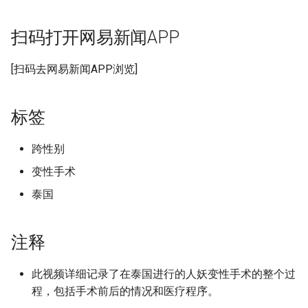
g
附加信息 [Processed Page
扫码打开网易新闻APP
s
Metadata]
e
[扫码去网易新闻APP浏览]
a
r
标签
c
跨性别
h
变性手术
泰国
注释
此视频详细记录了在泰国进行的人妖变性手术的整个过
程，包括手术前后的情况和医疗程序。