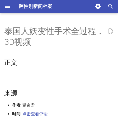
跨性别新闻档案
I
n
泰国人妖变性手术全过程，
正文
i
3D视频
t
来源
i
正文
扫码打开网易新闻APP
a
标签
l
i
注释
来源
z
版权
i
作者
: 猎奇君
n
摘要与附加信息
时间
:
点击查看评论