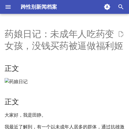
跨性别新闻档案
I
n
药娘日记：未成年人吃药变
正文
i
女孩，没钱买药被逼做福利姬
t
正文
i
正文
药娘们迷茫的未来
a
人间失乐园
l
i
特别鸣谢：
正文
z
版权声明
i
大家好，我是田静。
n
摘要与附加信息
我最近了解到，有一个以未成年人居多的群体，通过抗雄激