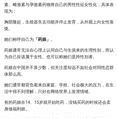
g
素、雌激素与孕激素药物将自己的男性性征女性化，具体表
附加信息 [Processed Page
现为：
s
Metadata]
胸部隆起，生殖器失去功能并停止发育，从外观上向女性靠
e
拢。
a
她们称呼自己为
「药娘」
。
r
药娘通常无法在心理上认同自己与生俱来的生理性别，而认
c
为自己应该属于女性。也可以称她们是跨性别者。
h
药娘在中国并不算少数，但关注度却远不如社会对同性恋群
体那么高。
她们通常都背负着来自家庭、学校、社会极大的压力，在生
活中得不到理解，只好在网络世界上发泄情绪。
有的药娘在14、15岁就开始吃药，没钱买药的时候还会卖
身做福利姬。