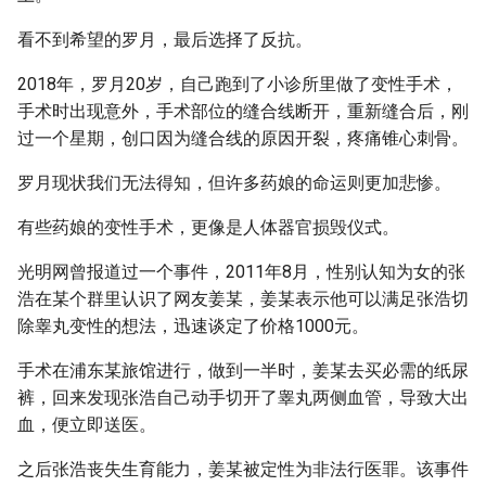
看不到希望的罗月，最后选择了反抗。
2018年，罗月20岁，自己跑到了小诊所里做了变性手术，
手术时出现意外，手术部位的缝合线断开，重新缝合后，刚
过一个星期，创口因为缝合线的原因开裂，疼痛锥心刺骨。
罗月现状我们无法得知，但许多药娘的命运则更加悲惨。
有些药娘的变性手术，更像是人体器官损毁仪式。
光明网曾报道过一个事件，2011年8月，性别认知为女的张
浩在某个群里认识了网友姜某，姜某表示他可以满足张浩切
除睾丸变性的想法，迅速谈定了价格1000元。
手术在浦东某旅馆进行，做到一半时，姜某去买必需的纸尿
裤，回来发现张浩自己动手切开了睾丸两侧血管，导致大出
血，便立即送医。
之后张浩丧失生育能力，姜某被定性为非法行医罪。该事件