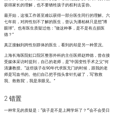
获得家长的理解，也不要牺牲孩子的权利去妥协。
最开始，这项工作甚至难以获得一部分医生同行的理解。六
七年前，对跨性别不了解的医生，曾认为潘柏林只是想“博
眼球”。也有医生质疑过他：“做这种事，是不是有点损医
德？”
真正接触到跨性别群体的医生，看到的却是另一种景况。
上海长海医院虹口院区整形外科的主任医师赵烨德，曾在接
受媒体采访时提到，自己的老师，是“中国变性手术之父”何
清濂教授。“这些孩子在90年代求医无门的时候，跟我的老
师是写血书的。他们自己把手指头拿针扎破了，写‘救救
我、救救我’，我是亲眼见。”
2 错置
一种常见的质疑是：“孩子是不是上网学坏了？”“会不会受日