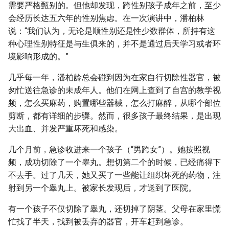
需要严格甄别的。但他却发现，跨性别孩子成年之前，至少
会经历长达五六年的性别焦虑。在一次演讲中，潘柏林
说：“我们认为，无论是顺性别还是性少数群体，所持有这
种心理性别特征是与生俱来的，并不是通过后天学习或者环
境影响形成的。”
几乎每一年，潘柏龄总会碰到因为在家自行切除性器官，被
匆忙送往急诊的未成年人。他们在网上查到了自宫的教学视
频，怎么买麻药，购置哪些器械，怎么打麻醉，从哪个部位
剪断，都有详细的步骤。然而，很多孩子最终结果，是出现
大出血、并发严重坏死和感染。
几个月前，急诊收进来一个孩子（“男跨女”）。她按照视
频，成功切除了一个睾丸。想切第二个的时候，已经痛得下
不去手。过了几天，她又买了一些能让组织坏死的药物，注
射到另一个睾丸上。被家长发现后，才送到了医院。
有一个孩子不仅切除了睾丸，还切掉了阴茎。父母在家里慌
忙找了半天，找到被丢弃的器官，开车赶到急诊。