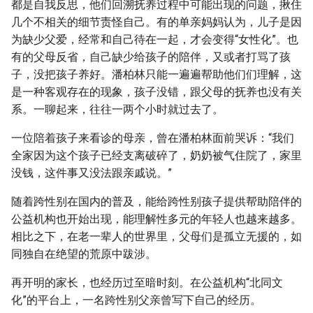
都是自我反思，他们回溯抚养过程中可能出现的问题，揪住
几个不相关的细节责怪自己。有的单亲妈妈认为，儿子是因
为缺少父爱，经常和自己待在一起，才会变得“女性化”。也
有的父母反省，自己缺少给孩子的陪伴，又或者打骂了孩
子，没把孩子养好。潘柏林只能一遍遍帮助他们们理解，这
是一种客观存在的现象，孩子没错，跟父母的抚养也没有关
系。一聊起来，往往一两个小时就过去了。
一位陪着孩子来看诊的母亲，曾在潘柏林面前哭诉：“我们
全家因为这个孩子已经支离破碎了，奶奶被气住院了，家里
没钱，这件事又没法跟亲戚说。”
随着跨性别在国内的普及，能给跨性别孩子提供帮助陪伴的
公益机构也开始出现，能理解性多元的年轻人也越来越多。
相比之下，在老一辈人的世界里，父母们是孤立无援的，如
同独自在绝望的荒原中跋涉。
再开明的家长，也经历过至暗时刻。在公益机构“北同文
化”的平台上，一名跨性别父亲曾写下自己的经历。