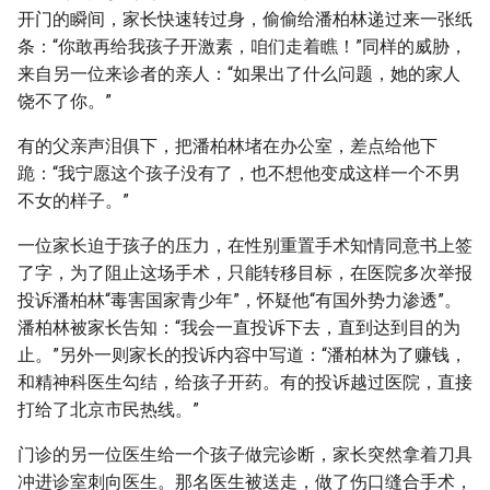
开门的瞬间，家长快速转过身，偷偷给潘柏林递过来一张纸
条：“你敢再给我孩子开激素，咱们走着瞧！”同样的威胁，
来自另一位来诊者的亲人：“如果出了什么问题，她的家人
饶不了你。”
有的父亲声泪俱下，把潘柏林堵在办公室，差点给他下
跪：“我宁愿这个孩子没有了，也不想他变成这样一个不男
不女的样子。”
一位家长迫于孩子的压力，在性别重置手术知情同意书上签
了字，为了阻止这场手术，只能转移目标，在医院多次举报
投诉潘柏林“毒害国家青少年”，怀疑他“有国外势力渗透”。
潘柏林被家长告知：“我会一直投诉下去，直到达到目的为
止。”另外一则家长的投诉内容中写道：“潘柏林为了赚钱，
和精神科医生勾结，给孩子开药。有的投诉越过医院，直接
打给了北京市民热线。”
门诊的另一位医生给一个孩子做完诊断，家长突然拿着刀具
冲进诊室刺向医生。那名医生被送走，做了伤口缝合手术，