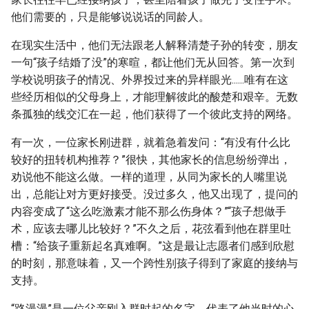
他们需要的，只是能够说说话的同龄人。
在现实生活中，他们无法跟老人解释清楚子孙的转变，朋友
一句“孩子结婚了没”的寒暄，都让他们无从回答。第一次到
学校说明孩子的情况、外界投过来的异样眼光......唯有在这
些经历相似的父母身上，才能理解彼此的酸楚和艰辛。无数
条孤独的线交汇在一起，他们获得了一个彼此支持的网络。
有一次，一位家长刚进群，就着急着发问：“有没有什么比
较好的扭转机构推荐？”很快，其他家长的信息纷纷弹出，
劝说他不能这么做。一样的道理，从同为家长的人嘴里说
出，总能让对方更好接受。没过多久，他又出现了，提问的
内容变成了“这么吃激素才能不那么伤身体？”“孩子想做手
术，应该去哪儿比较好？”不久之后，花弦看到他在群里吐
槽：“给孩子重新起名真难啊。”这是最让志愿者们感到欣慰
的时刻，那意味着，又一个跨性别孩子得到了家庭的接纳与
支持。
“路漫漫”是一位父亲刚入群时起的名字，代表了他当时的心