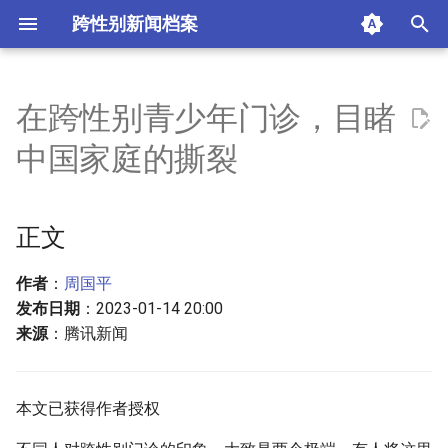
跨性别新闻档案
I
n
在跨性别青少年门诊，目睹
正文
i
中国家庭的撕裂
t
1 夹缝
i
正文
2 错置
a
3 亲权
l
作者
：
周国平
发布日期
：2023-01-14 20:00
i
4 弥合
来源
：腾讯新闻
z
摘要与附加信息
i
本文已获得作者授权
n
附加信息 [Processed Page