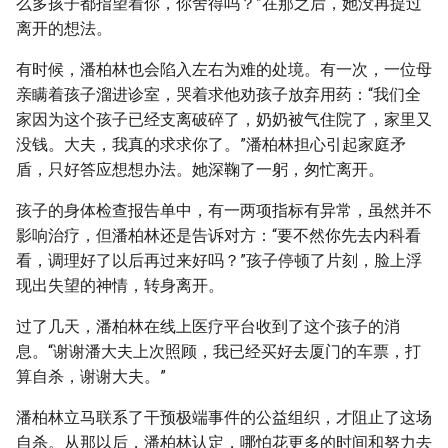
么多孩子都指望着你，你舍得吗？”在那之后，她没再提过
离开的想法。
有时候，潘柏林也会陷入左右为难的处境。有一次，一位母
亲瞒着孩子溜进诊室，哭着求他劝孩子放弃用药：“我们全
家因为这个孩子已经支离破碎了，奶奶被气住院了，家里又
没钱。大夫，我真的求求你了。”潘柏林担心引起家庭矛
盾，只好答应想想办法。她深鞠了一躬，匆忙离开。
孩子的身体检查报告单中，有一两项指标有异常，虽然并不
影响治疗，但潘柏林还是告诉对方：“要不然你先去内科看
看，调理好了以后再过来好吗？”孩子停顿了片刻，脸上浮
现出失望的神情，转身离开。
过了几天，潘柏林在线上医疗平台收到了这个孩子的消
息。“谢谢潘大夫上次照顾，我已经买好去厦门的车票，打
算自杀，谢谢大夫。”
潘柏林立马联系了干预极端事件的公益组织，才阻止了这场
自杀。从那以后，潘柏林认定，哪怕花更多的时间和努力去