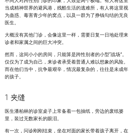
不同人对跨性别门诊的印象，大致是两个极端。有人将这里
Metadata]
g
当成精神世界的避风港，残酷生活的逃难所，有人将这里视
s
为蛊惑、毒害青少年的窝点，以及一群为了挣钱勾结的无良
医生。
e
大概没有其他门诊，会像这里一样，需要日复一日地处理来
a
诊者和家属之间的巨大冲突。
r
然而，这间小小的房间，只能算是跨性别者的小型“战场”。
c
仅仅为了成为自己，来诊者承受着普通人难以想象的风险。
h
而在他们当中，抗争最艰辛，情况最复杂的，往往是未成年
的孩子。
1 夹缝
医生潘柏林的诊室桌子上常备着一包抽纸，旁边的废纸篓
里，装过无数家长的眼泪。
有一次，问诊刚刚结束，坐在对面的家长带着孩子离开，在