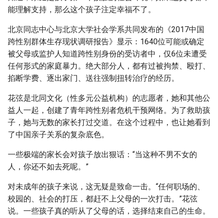
能理解支持，那么这个孩子注定幸福不了。
北京同志中心与北京大学社会学系共同发布的《2017中国
跨性别群体生存现状调研报告》显示：1640位可能或确定
被父母或监护人知道跨性别身份的受访者中，仅6位未遭受
任何形式的家庭暴力。绝大部分人，都有过被拘禁、殴打、
掐断学费、逐出家门、送往强制扭转治疗的经历。
花弦是北同文化（性多元公益机构）的志愿者，她和其他公
益人一起，创建了青年跨性别者危机干预网络。为了救助孩
子，她与无数的家长打过交道。在这个过程中，也让她看到
了中国亲子关系的复杂底色。
一些极端的家长会对孩子放出狠话：“当这种不男不女的
人，你还不如去死呢。”
对未成年的孩子来说，这无疑是致命一击。“任何职场的、
校园的、社会的打压，都赶不上父母的一次打击。”花弦
说。一些孩子真的听从了父母的话，选择结束自己的生命。