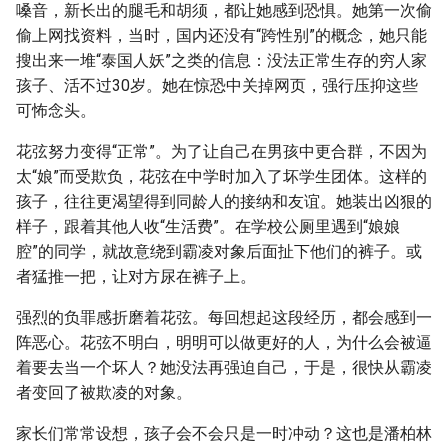
嗓音，新长出的腿毛和胡须，都让她感到恐惧。她第一次偷
偷上网找资料，当时，国内还没有“跨性别”的概念，她只能
搜出来一堆“泰国人妖”之类的信息：没法正常生存的穷人家
孩子、活不过30岁。她在惊恐中关掉网页，强行压抑这些
可怖念头。
花弦努力变得“正常”。为了让自己在男孩中更合群，不因为
太“娘”而受欺负，花弦在中学时加入了坏学生团体。这样的
孩子，往往更渴望得到同龄人的接纳和友谊。她装出凶狠的
样子，跟着其他人收“生活费”。在学校公厕里遇到“娘娘
腔”的同学，就故意绕到霸凌对象后面扯下他们的裤子。或
者猛推一把，让对方尿在裤子上。
强烈的负罪感折磨着花弦。每回想起这段经历，都会感到一
阵恶心。花弦不明白，明明可以做更好的人，为什么会被逼
着要去当一个坏人？她没法再强迫自己，于是，很快从霸凌
者变回了被欺凌的对象。
家长们常常设想，孩子会不会只是一时冲动？这也是潘柏林