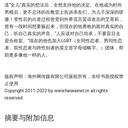
g
道“女儿”真实的想法后，全然支持他的决定。在他成为时尚
男模后，更不忌讳的在教堂上告诉亲友们，为儿子深深的骄
s
傲！变性后的出道过程曾受到外界流言蜚语攻击的艾胥莉，
e
曾有一段时间想要躲起来，但现在的他勇敢的面对真实的自
己，听自己真实的声音。“人应该对自己坦承，不要盲目去
a
迎合框架。”现在的他也加入LGBT（女同性恋者、男同性恋
r
者、双性恋者与跨性别者的英文首字母缩略字。）团体，帮
助更多像他一样的人。
c
h
版权声明：海外网传媒有限公司版权所有，未经书面授权禁
止使用
Copyright 2011-2022 by www.haiwainet.cn all rights
reserved
摘要与附加信息