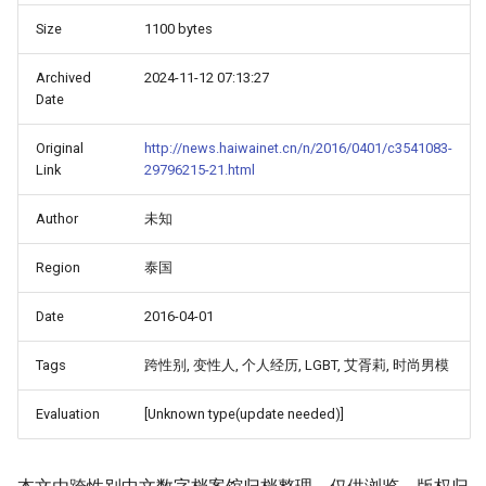
Size
1100 bytes
Archived
2024-11-12 07:13:27
Date
Original
http://news.haiwainet.cn/n/2016/0401/c3541083-
Link
29796215-21.html
Author
未知
Region
泰国
Date
2016-04-01
Tags
跨性别, 变性人, 个人经历, LGBT, 艾胥莉, 时尚男模
Evaluation
[Unknown type(update needed)]