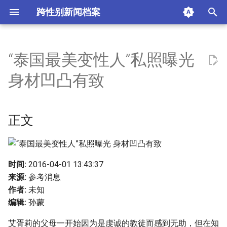
跨性别新闻档案
I
n
“泰国最美变性人”私照曝光
正文
i
身材凹凸有致
t
摘要与附加信息
i
正文
附加信息 [Processed Page
a
Metadata]
l
i
时间:
2016-04-01 13:43:37
来源:
参考消息
z
作者:
未知
i
编辑:
孙蒙
n
艾胥莉的父母一开始因为是虔诚的教徒而感到无助，但在知