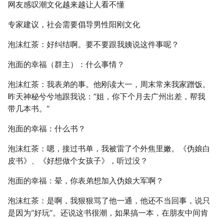
Metadata]
网友感叹潮文化越来越让人看不懂
g
专家建议，社会需要倡导男性阳刚文化
s
e
泡沫红茶：好纠结啊。要不要跟我姨说这件事呢？
a
泡面的幸福（群主）：什么事情？
r
泡沫红茶：我表弟的事。他刚读大一，周末常来我家蹭饭。
c
昨天神秘兮兮地跟我说：“姐，你下个月去广州出差，帮我
带几本书。”
h
泡面的幸福：什么书？
泡沫红茶：嗯，接过书单，我被雷了个外焦里嫩。《伪娘白
皮书》、《好想做个女孩子》，听过没？
泡面的幸福：晕，你表弟想加入伪娘大军啊？
泡沫红茶：是啊，我狠狠骂了他一通，他还不当回事，说只
是因为“好玩”。还说这书很潮，如果搞一本，在朋友中间肯