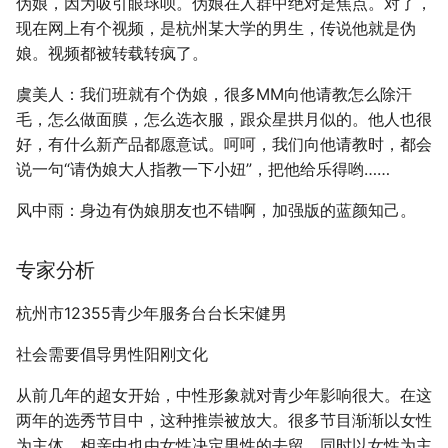
伪娘，因为吸引眼球呗。伪娘在人群中绝对是焦点。对了，
现在网上有个视频，是杭州某大学的男生，传说他就是伪
娘。视频都被转载转疯了。
虞美人：我们班就有个伪娘，很多MM向他请教怎么除汗
毛，怎么做面膜，怎么选衣服，跟众星拱月似的。他人也很
好，有什么新产品都愿意试。呵呵，我们向他请教时，都会
说一句“请伪娘大人指教一下小妞”，把他给乐得哟……
风中雨：身边有伪娘朋友也不错啊，加强版的蓝颜知己。
专家分析
杭州市12355青少年服务台台长宋健男
社会需要倡导男性阳刚文化
从前几年的超女开始，中性形象就对青少年影响很大。在这
两年的选秀节目中，这种推崇被放大。很多节目渐渐以女性
为主体，相亲中也由女性决定男性的去留，同时以女性为主