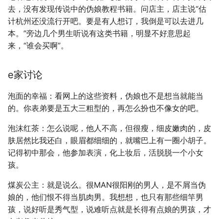
去，没有发现传说中的伪娘教程书籍。问店主，店主说“估
计杭州还没流行开吧。要是有人想订，我倒是可以去进几
本。”旁边几个男生听说有这类书籍，明显不好意思起
来，“谁会买啊”。
e家讨论
泡面的幸福：看网上的这些资料，伪娘也不是想当就能当
的。你表弟要是五大三粗型的，再怎么扮也不像女的吧。
泡沫红茶：怎么说呢，他人不高，但很瘦，细皮嫩肉的，皮
肤居然比我还白，眼眉都细细的，就嘴巴上有一圈小胡子。
记得初中那会，他参加表演，化上妆后，活脱脱一个小女
孩。
煤炭公主：就是说么。很MAN很阳刚的男人，是不屑当伪
娘的，他们恨不得当肌肉男。我想想，也只有那些细竿男
孩，说好听是秀气型，说难听点就是长得有点娘的男孩，才