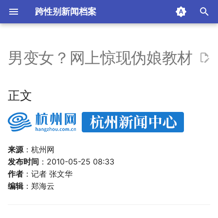
跨性别新闻档案
I
n
男变女？网上惊现伪娘教材
正文
i
t
什么是伪娘
正文
i
网络惊现伪娘教程
a
e家讨论
l
来源
：杭州网
i
发布时间
专家分析
：2010-05-25 08:33
z
作者
：记者 张文华
摘要与附加信息
编辑
：郑海云
i
n
附加信息 [Processed Page