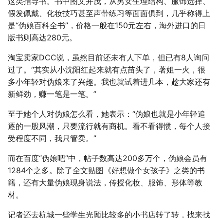
这类指导书。书中图文并茂，从男女生理结构、服饰选择、
假发佩戴、化妆技巧甚至声带练习等面面俱到，几乎称得上
是“伪娘百科全书”，价格一般在150元左右，海外进口的日
版书则高达280元。
淘宝卖家DCC说，虽然目前还未有人下单，但已有8人询问
过了。“其实从小沈阳红起来就有点苗头了，著姐一火，很
多小年轻对伪娘来了兴趣。我也就试着进几本，趁大家还有
新鲜劲，赚一笔是一笔。”
至于她个人对伪娘怎么看，她表示：“伪娘也就是小年轻追
逐的一股风潮，只要流行就有商机。看不看得惯，每个人接
受程度不同，我只管卖。”
而在百度“伪娘吧”中，帖子数高达200多万个，伪娘会员有
1284个之多。除了全文贴图《好想做个女孩子》之类的书
籍，还有大量伪娘现身说法，传授化妆、服饰、形体等教
材。
记者还去杭城一些学生光顾比较多的小书店转了转，找来找