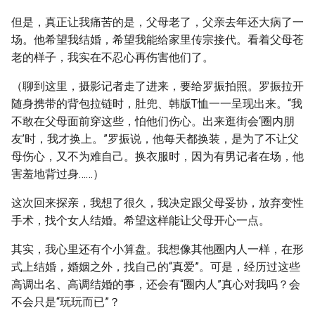
但是，真正让我痛苦的是，父母老了，父亲去年还大病了一
场。他希望我结婚，希望我能给家里传宗接代。看着父母苍
老的样子，我实在不忍心再伤害他们了。
（聊到这里，摄影记者走了进来，要给罗振拍照。罗振拉开
随身携带的背包拉链时，肚兜、韩版T恤一一呈现出来。“我
不敢在父母面前穿这些，怕他们伤心。出来逛街会‘圈内朋
友’时，我才换上。”罗振说，他每天都换装，是为了不让父
母伤心，又不为难自己。换衣服时，因为有男记者在场，他
害羞地背过身……）
这次回来探亲，我想了很久，我决定跟父母妥协，放弃变性
手术，找个女人结婚。希望这样能让父母开心一点。
其实，我心里还有个小算盘。我想像其他圈内人一样，在形
式上结婚，婚姻之外，找自己的“真爱”。可是，经历过这些
高调出名、高调结婚的事，还会有“圈内人”真心对我吗？会
不会只是“玩玩而已”？