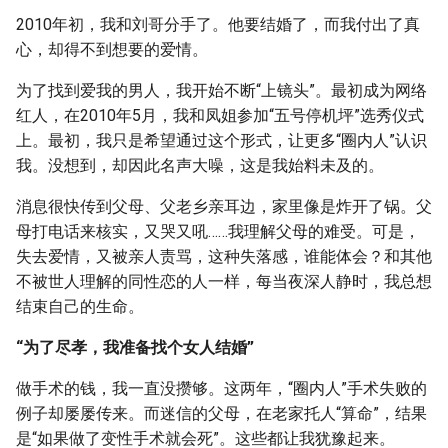
2010年初，我和刘哥分手了。他要结婚了，而我付出了真
心，却得不到想要的爱情。
为了找到爱我的男人，我开始不断“上镜头”。最初成为网络
红人，在2010年5月，我和凤姐参加“五号停机坪”选秀仪式
上。最初，我只是希望通过这个形式，让更多“圈内人”认识
我。没想到，却因此名声大噪，这是我始料未及的。
消息很快传到父母、父老乡亲耳边，家里像是炸开了锅。父
母打电话来核实，又哭又吼……我理解父母的难受。可是，
失去爱情，又被亲人责骂，这种失落感，谁能体会？和其他
不被世人理解的同性恋的人一样，每当夜深人静时，我总想
结束自己的生命。
“为了尽孝，我准备找个女人结婚”
做手术的钱，我一直没攒够。这两年，“圈内人”手术失败的
例子却屡屡传来。而迷信的父母，在老家托人“算命”，结果
是“如果做了变性手术就会死”。这些都让我犹豫起来。