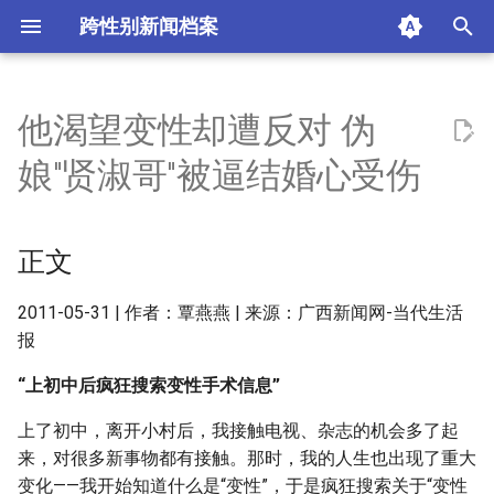
跨性别新闻档案
I
n
他渴望变性却遭反对 伪
正文
i
娘"贤淑哥"被逼结婚心受伤
t
相关阅读
i
正文
摘要与附加信息
a
附加信息 [Processed Page
l
2011-05-31 | 作者：覃燕燕 | 来源：广西新闻网-当代生活
Metadata]
报
i
“上初中后疯狂搜索变性手术信息”
z
上了初中，离开小村后，我接触电视、杂志的机会多了起
i
来，对很多新事物都有接触。那时，我的人生也出现了重大
n
变化——我开始知道什么是“变性”，于是疯狂搜索关于“变性