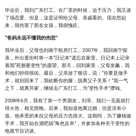
毕业后，我到广东打工。在厂里的时候，迫于压力，我又谈
了场恋爱。但是，这是证明给父母、亲戚看的。现在想起
来，我伤害了那名女孩，我很愧疚。
“爸妈永远不懂我的伤悲”
我毕业后，父母也到南宁租房打工。2007年，我回南宁探
亲，外出逛街时将一本“日记本”遗忘在家里。日记本上记录
着我“死都要变性”的愿望。那天，回到家里，父母发飙，我
和他们吵得很凶。最后，父亲放了狠话，说：“你要是做手
术，就别回来了，我砍断你的腿，脱离父子关系！”我一气
之下，就离开家，继续去广东打工，为“变性手术”攒钱。
2008年6月，我有了第一个男朋友，刘哥。我们一见面就打
得火热，相见恨晚。后来，我知道他离过婚，但是没有小
孩。他承受的来自父母的压力也很大。这期间，为了赚钱做
手术，我开始在酒吧搞“角色反串”，并参加各种关于变性的
电视节目访谈。