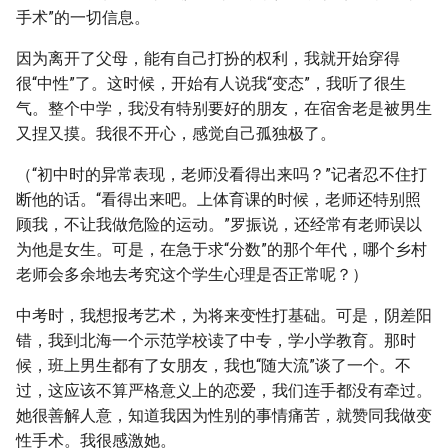
g
手术”的一切信息。
s
因为离开了父母，能有自己打扮的权利，我就开始穿得
很“中性”了。这时候，开始有人说我“变态”，我听了很生
e
气。整个中学，我没有特别要好的朋友，在宿舍老是被男生
a
又捏又摸。我很不开心，感觉自己孤独极了。
r
（“初中时的异常表现，老师没看得出来吗？”记者忍不住打
c
断他的话。“看得出来吧。上体育课的时候，老师还特别照
顾我，不让我做危险的运动。”罗振说，还经常有老师误以
h
为他是女生。可是，在急于求“分数”的那个年代，哪个乡村
老师会多余地去考究这个学生心理是否正常呢？）
中考时，我想报考艺术，为将来变性打基础。可是，阴差阳
错，我到北海一个示范学校读了中专，学小学教育。那时
候，班上男生都有了女朋友，我也“随大流”谈了一个。不
过，这应该不算严格意义上的恋爱，我们连手都没有牵过。
她很善解人意，知道我因为性别的事情痛苦，就赞同我做变
性手术。我很感激她。