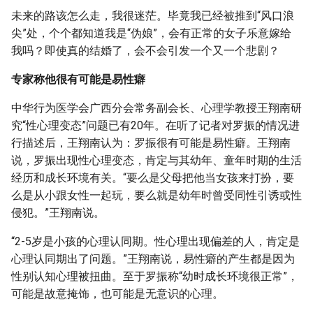
未来的路该怎么走，我很迷茫。毕竟我已经被推到“风口浪
尖”处，个个都知道我是“伪娘”，会有正常的女子乐意嫁给
我吗？即使真的结婚了，会不会引发一个又一个悲剧？
专家称他很有可能是易性癖
中华行为医学会广西分会常务副会长、心理学教授王翔南研
究“性心理变态”问题已有20年。在听了记者对罗振的情况进
行描述后，王翔南认为：罗振很有可能是易性癖。王翔南
说，罗振出现性心理变态，肯定与其幼年、童年时期的生活
经历和成长环境有关。“要么是父母把他当女孩来打扮，要
么是从小跟女性一起玩，要么就是幼年时曾受同性引诱或性
侵犯。”王翔南说。
“2-5岁是小孩的心理认同期。性心理出现偏差的人，肯定是
心理认同期出了问题。”王翔南说，易性癖的产生都是因为
性别认知心理被扭曲。至于罗振称“幼时成长环境很正常”，
可能是故意掩饰，也可能是无意识的心理。