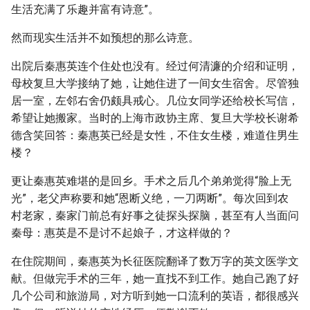
生活充满了乐趣并富有诗意”。
然而现实生活并不如预想的那么诗意。
出院后秦惠英连个住处也没有。经过何清濂的介绍和证明，
母校复旦大学接纳了她，让她住进了一间女生宿舍。尽管独
居一室，左邻右舍仍颇具戒心。几位女同学还给校长写信，
希望让她搬家。当时的上海市政协主席、复旦大学校长谢希
德含笑回答：秦惠英已经是女性，不住女生楼，难道住男生
楼？
更让秦惠英难堪的是回乡。手术之后几个弟弟觉得“脸上无
光”，老父声称要和她“恩断义绝，一刀两断”。每次回到农
村老家，秦家门前总有好事之徒探头探脑，甚至有人当面问
秦母：惠英是不是讨不起娘子，才这样做的？
在住院期间，秦惠英为长征医院翻译了数万字的英文医学文
献。但做完手术的三年，她一直找不到工作。她自己跑了好
几个公司和旅游局，对方听到她一口流利的英语，都很感兴