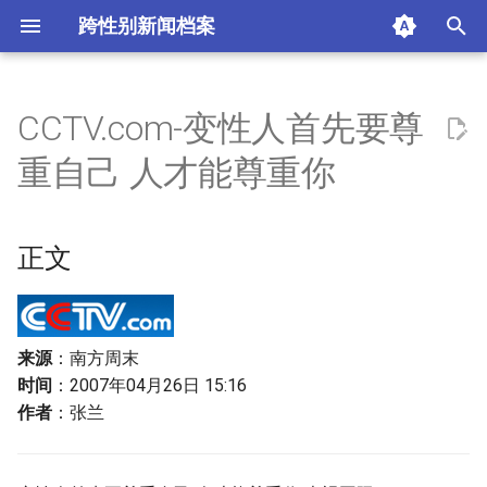
跨性别新闻档案
I
n
CCTV.com-变性人首先要尊
正文
i
重自己 人才能尊重你
t
摘要与附加信息
i
正文
附加信息 [Processed Page
a
Metadata]
l
i
来源
：南方周末
时间
：2007年04月26日 15:16
z
作者
：张兰
i
n