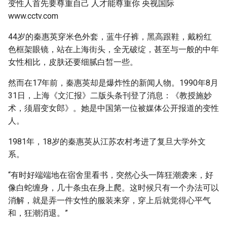
变性人首先要尊重自己 人才能尊重你 央视国际
g
www.cctv.com
s
44岁的秦惠英穿米色外套，蓝牛仔裤，黑高跟鞋，戴粉红
e
色框架眼镜，站在上海街头，全无破绽，甚至与一般的中年
女性相比，皮肤还要细腻白皙一些。
a
r
然而在17年前，秦惠英却是爆炸性的新闻人物。1990年8月
31日，上海《文汇报》二版头条刊登了消息：《教授施妙
c
术，须眉变女郎》。她是中国第一位被媒体公开报道的变性
h
人。
1981年，18岁的秦惠英从江苏农村考进了复旦大学外文
系。
“有时好端端地在宿舍里看书，突然心头一阵狂潮袭来，好
像白蛇缠身，几十条虫在身上爬。这时候只有一个办法可以
消解，就是弄一件女性的服装来穿，穿上后就觉得心平气
和，狂潮消退。”