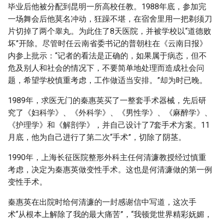
毕业后他被分配到昆明一所高校任教。1988年底，参加完
一场舞会后他莫名冲动，狂躁不堪，在宿舍里用一把剃须刀
片切掉了两个睾丸。为此住了8天医院，并被学校以“道德败
坏”开除。尽管时任云南省委书记的普朝柱在《云南日报》
内参上批示：“记者的看法是正确的，如果属于病态，但不
危及别人和社会的情况下，不要简单地处理而造成社会问
题，希望学校慎重考虑，工作做适当安排。”却为时已晚。
1989年，求医无门的秦惠英买了一整套手术器械，先后研
究了《妇科学》、《外科学》、《男性学》、《麻醉学》、
《护理学》和《解剖学》，并自己设计了7套手术方案。11
月底，他为自己进行了第二次“手术”，切除了阴茎。
1990年，上海长征医院整形外科主任何清濂教授经过慎重
考虑，决定为秦惠英做变性手术。这也是何清濂做的第一例
变性手术。
秦惠英在出院时给何清濂的一封感谢信中写道，这次手
术“从根本上解除了我的最大痛苦”，“我顿觉世界精彩妩媚，