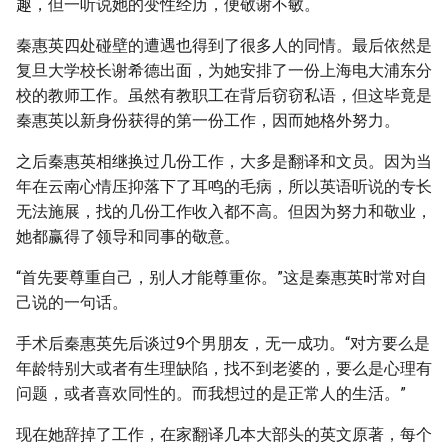
趣，但一听说她的变性经历，便敬谢不敏。
秦惠英四处碰壁的遭遇也得到了很多人的同情。最后依然是
复旦大学校长谢希德出面，为她安排了一份上海电大浦东分
校的教师工作。虽然有教职工在背后窃窃私语，但这毕竟是
秦惠英以新身份获得的第一份工作，因而她格外努力。
之后秦惠英相继换过几份工作，大多是翻译和文员。因为当
年在云南心情压抑落下了耳鸣的毛病，所以英语听说的专长
无法施展，找的几份工作收入都不高。但因为努力和敬业，
她都赢得了领导和同事的敬意。
“首先要尊重自己，别人才能尊重你。”这是秦惠英时常对自
己说的一句话。
手术后秦惠英先后谈过9个男朋友，无一成功。“对方要么是
年龄特别大或者有生理缺陷，找不到老婆的，要么是心理有
问题，或者喜欢同性的。而我想过的是正常人的生活。”
现在她辞掉了工作，在家翻译几本大部头的英文原著，每个