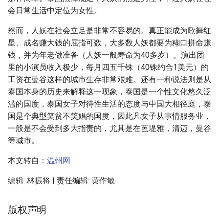
会日常生活中定位为女性。
然而，人妖在社会立足是非常不容易的。真正能成为歌舞红
星、成名赚大钱的屈指可数，大多数人妖都要为糊口拼命赚
钱，并为年老做准备（人妖一般寿命为40多岁）。演出团
里的小演员收入极少，每月四五千铢（40铢约合1美元）的
工资在曼谷这样的城市生存非常艰难。还有一种说法则是从
泰国本身的历史来解释这一现象，泰国是一个性文化悠久泛
滥的国度，泰国女子对待性生活的态度与中国大相径庭，泰
国是个典型笑贫不笑娼的国度，因此凡女子从事情服务业，
一般是不会受到多大指责的，尤其是在芭堤雅，清迈，曼谷
等城市。
本文转自：
温州网
编辑: 林振将 | 责任编辑: 黄作敏
版权声明