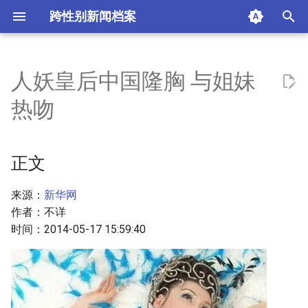
跨性别新闻档案
I
n
人妖皇后中国隆胸 与姐妹
正文
i
热吻
t
版权声明
i
正文
摘要与附加信息
a
附加信息 [Processed Page
l
来源：
新华网
Metadata]
作者：不详
i
时间：2014-05-17 15:59:40
z
i
n