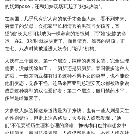
的妩媚pose，还和姐妹现场玩起了“妖妖热吻”。
在泰国，几乎只有穷人家的孩子才会当人妖，看不到未来、
穷慌了的父母，会把家里长相清秀的男孩当女孩养，寄
望“她”长大后可以成为一棵养家的摇钱树，而“她”悲惨的命
运，在2、3岁时就被决定了。面目清秀、漂亮的男孩，正
在七、八岁时就被送进人妖专门“培训”机构。
人妖有三个层次。第一个层次，纯粹的男扮女装，完全生理
需要，没做切除加工，上厕所还是男厕所。泰国很多这种人
的哦，一般东南亚都有很多这种不男不女的类型，也不能说
他们变态，见多不怪。连马来西亚副总理安瓦尔都被政敌说
成是这种类型的双性爱好者；第二个层次，服用禁药水平，
多半是雌激素了。
大多数人妖选择这条道路是为了挣钱，也有一些人则是天生
的性别错位，但走上这条路后，大多数人妖都发现，“她
们”不但要经历生理和心理的磨难，挣钱糊口也并非想象中
那样简单。泰国法律规定，人妖仍然是男性，不过人妖在社