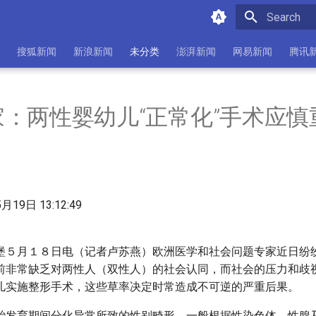
Initializing 
搜狐新闻
新浪新闻
未分类
澎湃新闻
网易新闻
腾讯
：两性婴幼儿“正常化”手术应慎
月19日 13:12:49
堡５月１８日电（记者卢苏燕）欧洲医学和社会问题专家近日纷
前非常缺乏对两性人（双性人）的社会认同，而社会的压力和歧
儿实施整形手术，这些草率决定时常造成不可逆的严重后果。
胎发育期间分化异常所致的性别畸形，一般根据性染色体、性腺