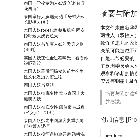
泰国一学校专为人妖设立“粉红莲
花厕所”
摘要与附
泰国举行人妖选美 选手身材火辣
长腿撩人(图)
本文件来自新华
泰国人妖rose代言整形机构 网友
两性人（双性人
惊呼这人妖要逆天
致许多患儿的家
泰国人妖与印度人妖的天壤之别
(组图)
决策可能造成不
泰国人妖变性全过程曝光！看看你
作是非常必要的
被吓到没
了欧洲委员会人
泰国人妖幕后照揭秘其前世今生：
观察和诊断的情
性文化泛滥的衍生物
应该等到患儿能
泰国人妖当空姐
泰国人妖彻底变性 盘点泰国十大
摘要与附加信
最美人妖
胜感激。
泰国人妖彻底变性 颜值爆表成真
正“女人”（组图）
附加信息 [Proce
泰国人妖扒走中国游客贵重项链
已被警方逮捕
泰国人妖投怀送抱邀开房 乘机洗
Attribute