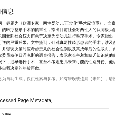
加信息
网，标题为《欧洲专家：两性婴幼儿“正常化”手术应慎重》。文
）的医疗整形手术的慎重性，指出目前社会对两性人的认同极为
长因受到社会压力而急于决定为婴幼儿进行整形手术。专家指出
可逆的严重后果。文中提到，针对真两性畸形患者的手术，涉及
，并强调决策时应考虑患儿的社会性别以及其成年后的性取向。
权委员穆伊日涅克斯的调查报告，表示家长害羞和缺乏知识使他
况下，过早选择手术，甚至不考虑患儿未来可能的性别身份。他
够自我决定的年龄再做。
息为自动生成，仅供检索与参考。如有错误或遗漏（未知），请
ssed Page Metadata]
Value