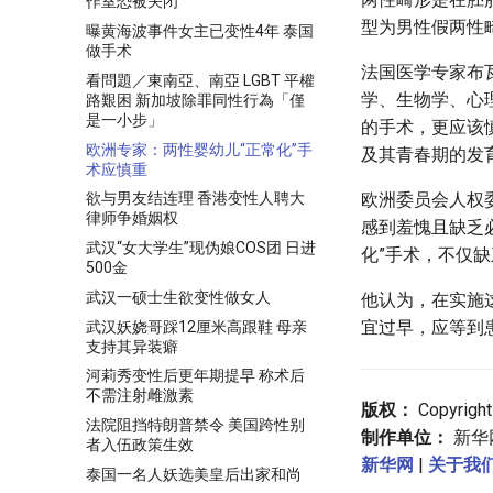
作室恐被关闭
型为男性假两性
曝黄海波事件女主已变性4年 泰国
做手术
法国医学专家布
看問題／東南亞、南亞 LGBT 平權
学、生物学、心
路艱困 新加坡除罪同性行為「僅
是一小步」
的手术，更应该
欧洲专家：两性婴幼儿“正常化”手
及其青春期的发
术应慎重
欧洲委员会人权
欲与男友结连理 香港变性人聘大
律师争婚姻权
感到羞愧且缺乏
武汉“女大学生”现伪娘COS团 日进
化”手术，不仅
500金
武汉一硕士生欲变性做女人
他认为，在实施
宜过早，应等到
武汉妖娆哥踩12厘米高跟鞋 母亲
支持其异装癖
河莉秀变性后更年期提早 称术后
不需注射雌激素
版权：
Copyright
法院阻挡特朗普禁令 美国跨性别
制作单位：
新华
者入伍政策生效
新华网
|
关于我
泰国一名人妖选美皇后出家和尚