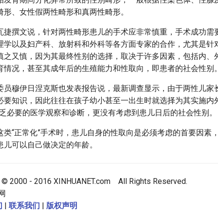
畸形、女性假两性畸形和真两性畸形。
瓦捷撰文说，针对两性畸形患儿的手术应非常慎重，手术成功需
理学以及妇产科、放射科和外科等各方面专家的合作，尤其是针
慎之又慎，因为其最终性别的选择，取决于许多因素，包括内、
育情况，甚至其成年后的生殖能力和性取向，即患者的社会性别
委员穆伊日涅克斯也发表报告说，最新调查显示，由于两性儿家
必要知识，因此往往在孩子幼小甚至一出生时就选择为其实施内外
缺乏必要的医学观察和诊断，更没有考虑到患儿日后的社会性别。
这类“正常化”手术时，患儿自身的性取向是必须考虑的首要因素
患儿可以自己做决定的年龄。
 © 2000 - 2016 XINHUANET.com All Rights Reserved.
网
们
|
联系我们
|
版权声明