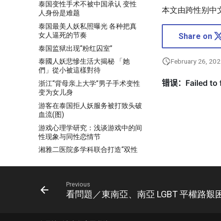
泰国变性手术不被中国承认 变性
本文由跨性别中
人身份是难题
泰国最美人妖私照曝光 各种把真
女人逼死的节奏
Share on
泰国监狱出现“粉红囚室”
February 26, 20
泰國人妖悲慘生活大揭秘 「她
們」從小被這樣對待
浙江“背母亲上大学”男子手术变性
变为女儿身
游客在泰国拒人妖服务被打致头破
血流(图)
游戏心理学研究：浅谈游戏中的间
性现象与同性恋情节
湘雅二医院多学科联合打造“双性
人”新人生
為打造搖錢樹 泰國人妖從小就被
這樣養
Previous
看問題／東南亞、南亞 LGBT 平權路
父亲夜市摆摊致富 台湾男子挥霍
遗产变性买豪车
特别报告员：德国《性别自决法》