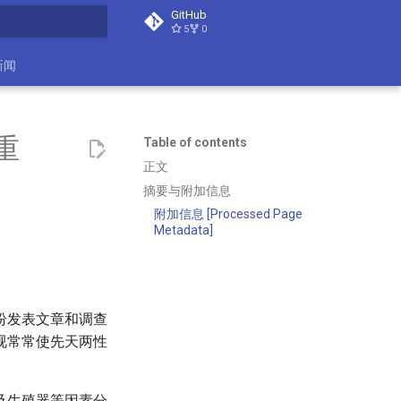
GitHub
5
0
search
新闻
重
Table of contents
正文
摘要与附加信息
附加信息 [Processed Page
Metadata]
纷发表文章和调查
视常常使先天两性
及生殖器等因素分