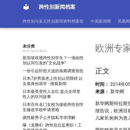
揭秘泰国“人妖小姐”的悲惨生活
跨性别新闻档案
(组图)
揭秘泰国变性手术旅游背后的秘密
跨性别与多元性别新闻资料档案馆
中国新闻网
凤凰网
(图)
摄影师展现古巴变性人手术前后对
比图 为变性者群体发声
教师男扮女装进女寝 异装癖患者
欧洲专家
未分类
的特征有哪些
新加坡歧视跨性别学生？一场由性
别认同引发的“文化战争”
正文
一份引起轩然大波的画廊调查报告
日本7岁男孩患上性别认同障碍 以
女孩身份就学 - 搜狐新闻
时间：
2014年05
来源：
新华网
日本最美变性人走红 盘点全球变
性人的坎坷故事
新华网斯特拉斯
日本百年名门女校为接收跨性别学
生修改学校申请资格
报告说，欧洲目
易性癖男子公开隐私寻求理解
儿家长匆匆为患
曝《龙腾4》跨性别总监离职！工
两性畸形是在胚